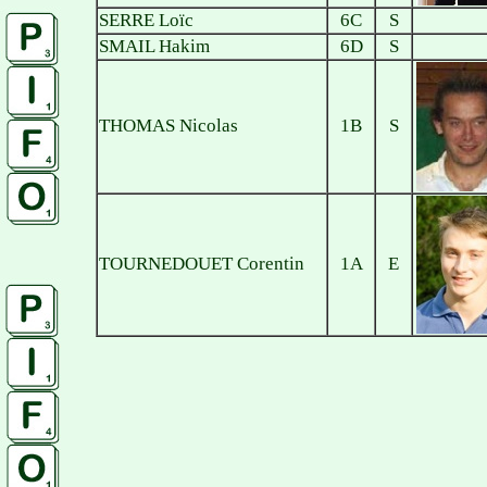
SERRE Loïc
6C
S
SMAIL Hakim
6D
S
THOMAS Nicolas
1B
S
TOURNEDOUET Corentin
1A
E