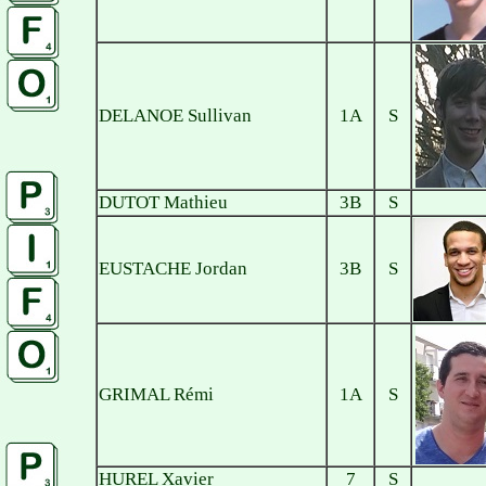
DELANOE Sullivan
1A
S
DUTOT Mathieu
3B
S
EUSTACHE Jordan
3B
S
GRIMAL Rémi
1A
S
HUREL Xavier
7
S