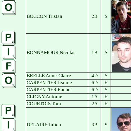
BOCCON Tristan
2B
S
BONNAMOUR Nicolas
1B
S
BRELLE Anne-Claire
4D
S
CARPENTIER Jeanne
6D
E
CARPENTIER Rachel
6D
S
CLIGNY Antoine
1A
E
COURTOIS Tom
2A
E
DELAIRE Julien
3B
S