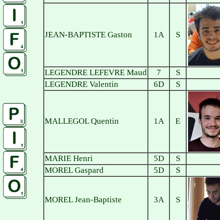
JEAN-BAPTISTE Gaston
1A
S
LEGENDRE LEFEVRE Maud
7
S
LEGENDRE Valentin
6D
S
MALLEGOL Quentin
1A
E
MARIE Henri
5D
S
MOREL Gaspard
5D
S
MOREL Jean-Baptiste
3A
S