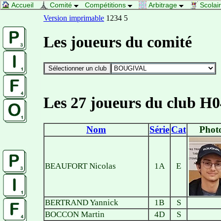
Accueil
Comité
Compétitions
Arbitrage
Scolai
Version imprimable
1234 5
Les joueurs du comité
Les 27 joueurs du club H0
Nom
Série
Cat
Phot
BEAUFORT Nicolas
1A
E
BERTRAND Yannick
1B
S
BOCCON Martin
4D
S