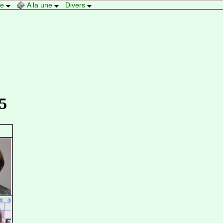
re
A la une
Divers
5