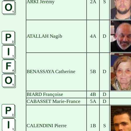
ARKI Jérémy
2A
S
ATALLAH Nagib
4A
D
BENASSAYA Catherine
5B
D
BIARD Françoise
4B
D
CABASSET Marie-France
5A
D
CALENDINI Pierre
1B
S