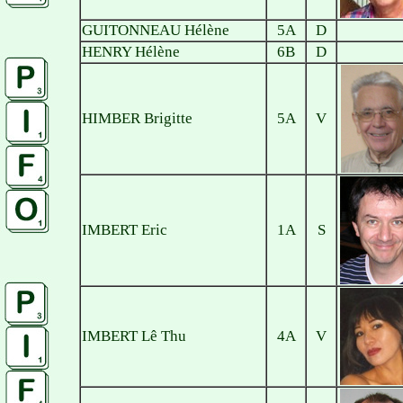
GUITONNEAU Hélène
5A
D
HENRY Hélène
6B
D
HIMBER Brigitte
5A
V
IMBERT Eric
1A
S
IMBERT Lê Thu
4A
V