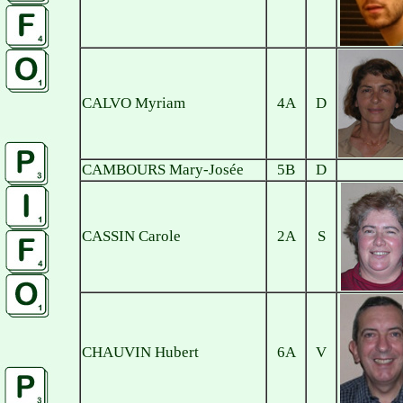
CALVO Myriam
4A
D
CAMBOURS Mary-Josée
5B
D
CASSIN Carole
2A
S
CHAUVIN Hubert
6A
V