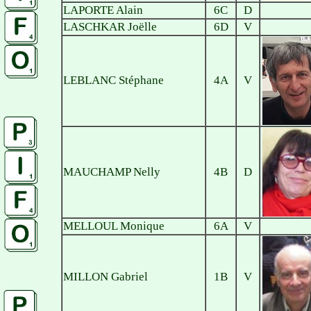
LAPORTE Alain
6C
D
LASCHKAR Joëlle
6D
V
LEBLANC Stéphane
4A
V
MAUCHAMP Nelly
4B
D
MELLOUL Monique
6A
V
MILLON Gabriel
1B
V