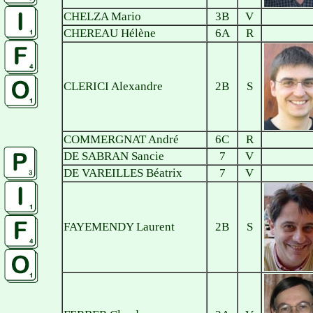
CHELZA Mario
3B
V
CHEREAU Hélène
6A
R
CLERICI Alexandre
2B
S
COMMERGNAT André
6C
R
DE SABRAN Sancie
7
V
DE VAREILLES Béatrix
7
V
FAYEMENDY Laurent
2B
S