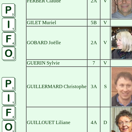
FERBER Claude
2A
V
GILET Muriel
5B
V
GOBARD Joëlle
2A
V
GUERIN Sylvie
7
V
GUILLERMARD Christophe
3A
S
GUILLOUET Liliane
4A
D