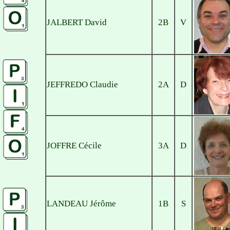
JALBERT David
2B
V
JEFFREDO Claudie
2A
D
JOFFRE Cécile
3A
D
LANDEAU Jérôme
1B
S