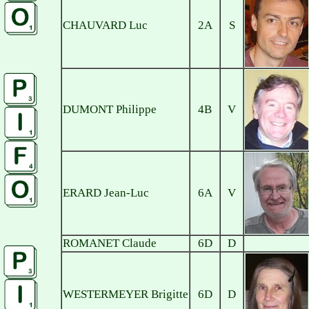
CHAUVARD Luc
2A
S
DUMONT Philippe
4B
V
ERARD Jean-Luc
6A
V
ROMANET Claude
6D
D
WESTERMEYER Brigitte
6D
D