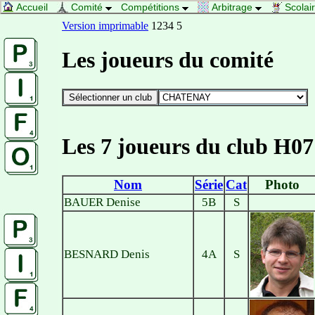
Accueil
Comité
Compétitions
Arbitrage
Scolai
Version imprimable
1234 5
Les joueurs du comité
Les 7 joueurs du club H07
Nom
Série
Cat
Photo
BAUER Denise
5B
S
BESNARD Denis
4A
S