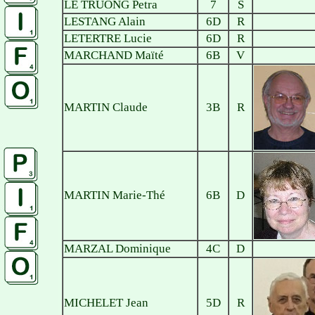
LE TRUONG Petra
7
S
LESTANG Alain
6D
R
LETERTRE Lucie
6D
R
MARCHAND Maïté
6B
V
MARTIN Claude
3B
R
MARTIN Marie-Thé
6B
D
MARZAL Dominique
4C
D
MICHELET Jean
5D
R