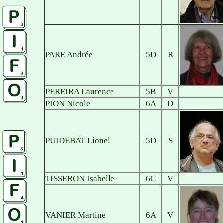
PARE Andrée
5D
R
PEREIRA Laurence
5B
V
PION Nicole
6A
D
PUIDEBAT Lionel
5D
S
TISSERON Isabelle
6C
V
VANIER Martine
6A
V