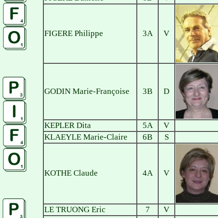
FIGERE Philippe
3A
V
GODIN Marie-Françoise
3B
D
KEPLER Dita
5A
V
KLAEYLE Marie-Claire
6B
S
KOTHE Claude
4A
V
LE TRUONG Eric
7
V