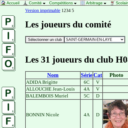
Accueil
Comité
Compétitions
Arbitrage
Scolai
Version imprimable
1234 5
Les joueurs du comité
Les 31 joueurs du club H0
Nom
Série
Cat
Photo
ADIDA Brigitte
6C
V
ALLOUCHE Jean-Louis
4A
V
BALEMBOIS Muriel
5C
D
BONNIN Nicole
4A
D