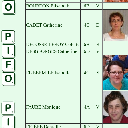
BOURDON Elisabeth
6B
V
CADET Catherine
4C
D
DECOSSE-LEROY Colette
6B
R
DESGEORGES Catherine
6D
V
EL BERMILE Isabelle
4C
S
FAURE Monique
4A
V
FIGÈRE Danielle
6D
V