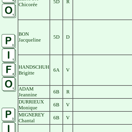
5D
R
Chicorée
BON
5D
D
Jacqueline
HANDSCHUH
6A
V
Brigitte
ADAM
6B
R
Jeannine
DURRIEUX
6B
V
Monique
MIGNEREY
6B
V
Chantal