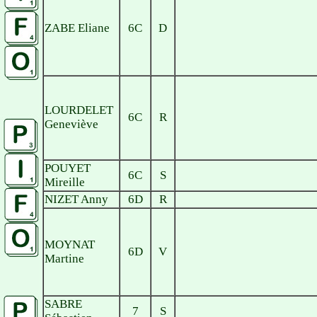
ZABE Eliane
6C
D
LOURDELET
6C
R
Geneviève
POUYET
6C
S
Mireille
NIZET Anny
6D
R
MOYNAT
6D
V
Martine
SABRE
7
S