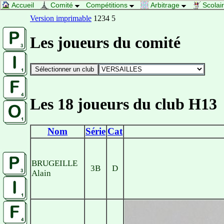
Accueil
Comité
Compétitions
Arbitrage
Scolai
Version imprimable
1234 5
Les joueurs du comité
Les 18 joueurs du club H13
Nom
Série
Cat
BRUGEILLE
3B
D
Alain