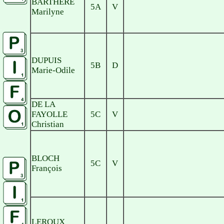
BARTHERE
5A
V
Marilyne
DUPUIS
5B
D
Marie-Odile
DE LA
FAYOLLE
5C
V
Christian
BLOCH
5C
V
François
LEROUX