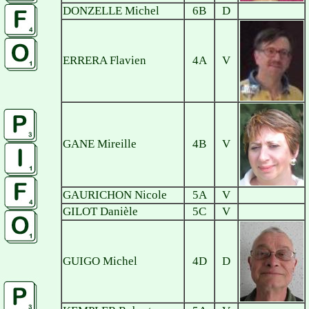
DONZELLE Michel
6B
D
ERRERA Flavien
4A
V
GANE Mireille
4B
V
GAURICHON Nicole
5A
V
GILOT Danièle
5C
V
GUIGO Michel
4D
D