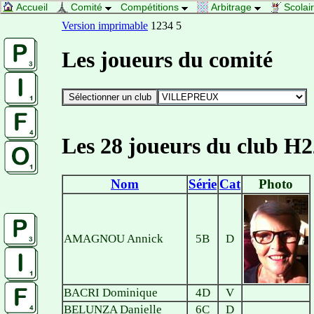
Accueil
Comité
Compétitions
Arbitrage
Scolai
Version imprimable
1234 5
Les joueurs du comité
Les 28 joueurs du club H2
Nom
Série
Cat
Photo
AMAGNOU Annick
5B
D
BACRI Dominique
4D
V
BELUNZA Danielle
6C
D