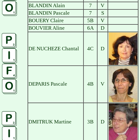
BLANDIN Alain
7
V
BLANDIN Pascale
7
S
BOUERY Claire
5B
V
BOUVIER Aline
6A
D
DE NUCHEZE Chantal
4C
D
DEPARIS Pascale
4B
V
DMITRUK Martine
3B
D