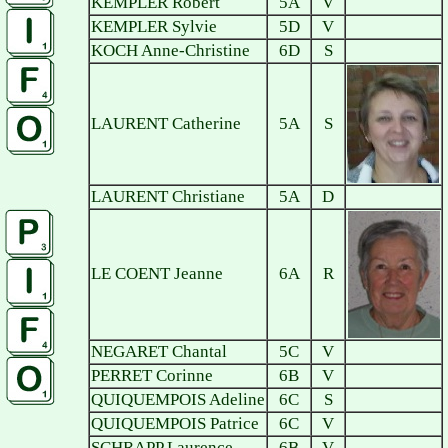
KEMPLER Robert
5A
V
KEMPLER Sylvie
5D
V
KOCH Anne-Christine
6D
S
LAURENT Catherine
5A
S
LAURENT Christiane
5A
D
LE COENT Jeanne
6A
R
NEGARET Chantal
5C
V
PERRET Corinne
6B
V
QUIQUEMPOIS Adeline
6C
S
QUIQUEMPOIS Patrice
6C
V
SCHRAPP Laurence
6B
V