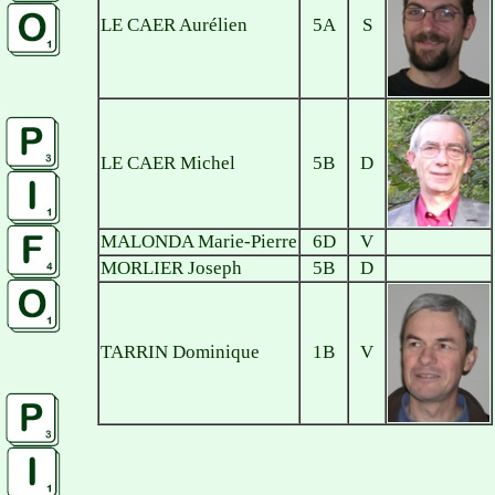
LE CAER Aurélien
5A
S
LE CAER Michel
5B
D
MALONDA Marie-Pierre
6D
V
MORLIER Joseph
5B
D
TARRIN Dominique
1B
V