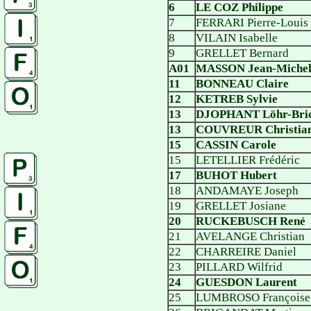
6
LE COZ Philippe
7
FERRARI Pierre-Louis
8
VILAIN Isabelle
9
GRELLET Bernard
A01
MASSON Jean-Miche
11
BONNEAU Claire
12
KETREB Sylvie
13
DJOPHANT Löhr-Bri
13
COUVREUR Christia
15
CASSIN Carole
15
LETELLIER Frédéric
17
BUHOT Hubert
18
ANDAMAYE Joseph
19
GRELLET Josiane
20
RUCKEBUSCH René
21
AVELANGE Christian
22
CHARREIRE Daniel
23
PILLARD Wilfrid
24
GUESDON Laurent
25
LUMBROSO Françoise