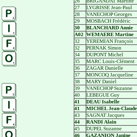
26
BRIGANDAT Martine
27
LYGRISSE Jean-Paul
28
VANECHOP Georges
29
MOSBACH Frédéric
30
BLANCHARD Annie
A02
WEMAERE Martine
32
YEREMIAN François
32
PERNAK Simon
34
DUPONT Michel
35
MARC Louis-Clément
36
ZAGAR Danielle
37
MONCOQ Jacqueline
38
MARY Daniel
39
VANECHOP Suzanne
40
LEBEGUE Guy
41
DEAU Isabelle
41
MICHEL Jean-Claude
43
SAGNAT Jacques
44
RANDI Alain
45
DUPEL Suzanne
46
GAZANION Janine