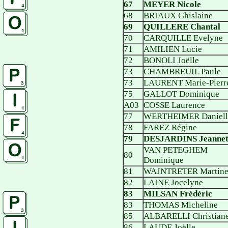
67
MEYER Nicole
68
BRIAUX Ghislaine
69
QUILLERE Chantal
70
CARQUILLE Evelyne
71
AMILIEN Lucie
72
BONOLI Joëlle
73
CHAMBREUIL Paule
73
LAURENT Marie-Pierr
75
GALLOT Dominique
A03
COSSE Laurence
77
WERTHEIMER Daniell
78
FAREZ Régine
79
DESJARDINS Jeannet
VAN PETEGHEM
80
Dominique
81
WAJNTRETER Martin
82
LAINE Jocelyne
83
MILSAN Frédéric
83
THOMAS Micheline
85
ALBARELLI Christian
86
LAUDE Joëlle