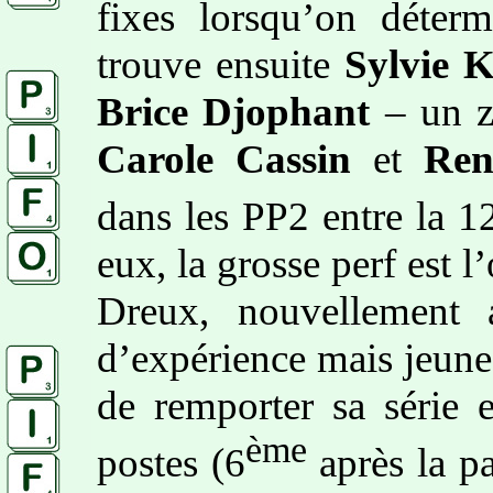
fixes lorsqu’on déter
trouve ensuite
Sylvie K
Brice Djophant
– un z
Carole Cassin
et
Ren
dans les PP2 entre la 1
eux, la grosse perf est 
Dreux, nouvellement a
d’expérience mais jeune
de remporter sa série 
ème
postes (6
après la pa