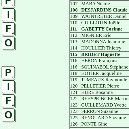
107
MABA Nicole
108
DESJARDINS Claude
109
WAJNTRETER Daniel
110
GUILLOTIN Joëlle
111
GABETTY Corinne
112
MIGNIER Eric
113
MADONNA Jeannine
114
HOULLIER Thierry
115
BRIDET Huguette
116
HERON Françoise
116
SQUINABOL Stéphane
118
HOTIER Jacqueline
119
JUMEAUX Raymonde
120
PELLETIER Pierre
121
HURE Rosanna
122
REHSPRINGER Martin
123
GUILLEMARD Yvette
123
FERRON Suzanne
125
RENOUARD Suzanne
126
PONTE Gine