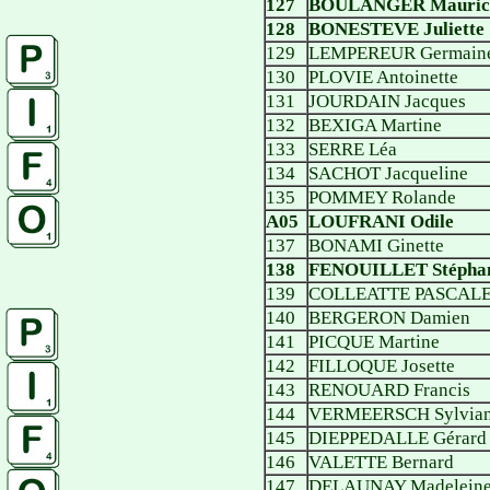
127
BOULANGER Mauric
128
BONESTEVE Juliette
129
LEMPEREUR Germain
130
PLOVIE Antoinette
131
JOURDAIN Jacques
132
BEXIGA Martine
133
SERRE Léa
134
SACHOT Jacqueline
135
POMMEY Rolande
A05
LOUFRANI Odile
137
BONAMI Ginette
138
FENOUILLET Stépha
139
COLLEATTE PASCAL
140
BERGERON Damien
141
PICQUE Martine
142
FILLOQUE Josette
143
RENOUARD Francis
144
VERMEERSCH Sylvia
145
DIEPPEDALLE Gérard
146
VALETTE Bernard
147
DELAUNAY Madelein