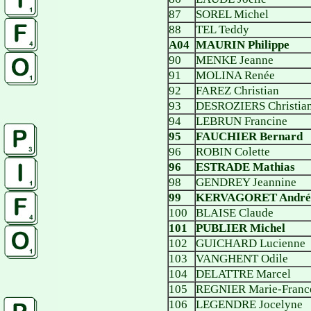
87
SOREL Michel
88
TEL Teddy
A04
MAURIN Philippe
90
MENKE Jeanne
91
MOLINA Renée
92
FAREZ Christian
93
DESROZIERS Christia
94
LEBRUN Francine
95
FAUCHIER Bernard
96
ROBIN Colette
96
ESTRADE Mathias
98
GENDREY Jeannine
99
KERVAGORET André
100
BLAISE Claude
101
PUBLIER Michel
102
GUICHARD Lucienne
103
VANGHENT Odile
104
DELATTRE Marcel
105
REGNIER Marie-Franc
106
LEGENDRE Jocelyne