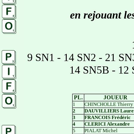
en r
ejouant le
9 SN1 - 14 SN2 - 21 SN
14 SN5B - 12 
PL.
JOUEUR
1
CHINCHOLLE Thierry
2
DAUVILLIERS Laure
3
FRANCOIS Frédéric
4
CLERICI Alexandre
5
PIALAT Michel