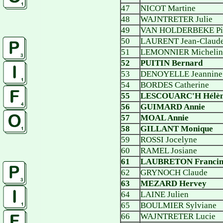
47
NICOT Martine
48
WAJNTRETER Julie
49
VAN HOLDERBEKE Pi
50
LAURENT Jean-Claud
51
LEMONNIER Michelin
52
PUITIN Bernard
53
DENOYELLE Jeannine
54
BORDES Catherine
55
LESCOUARC'H Hélè
56
GUIMARD Annie
57
MOAL Annie
58
GILLANT Monique
59
ROSSI Jocelyne
60
RAMEL Josiane
61
LAUBRETON Francin
62
GRYNOCH Claude
63
MEZARD Hervey
64
LAINE Julien
65
BOULMIER Sylviane
66
WAJNTRETER Lucie