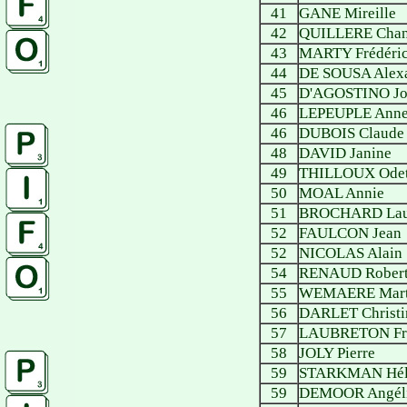
41
GANE Mireille
42
QUILLERE Chan
43
MARTY Frédéri
44
DE SOUSA Alex
45
D'AGOSTINO Jo
46
LEPEUPLE Anne
46
DUBOIS Claude
48
DAVID Janine
49
THILLOUX Odet
50
MOAL Annie
51
BROCHARD Lau
52
FAULCON Jean
52
NICOLAS Alain
54
RENAUD Rober
55
WEMAERE Mart
56
DARLET Christi
57
LAUBRETON Fr
58
JOLY Pierre
59
STARKMAN Hél
59
DEMOOR Angél