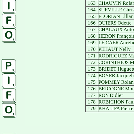
163
CHAUVIN Rola
164
SURVILLE Chris
165
FLORIAN Lilian
166
QUIERS Odette
167
CHALAUX Anto
168
HERON Françoi
169
LE CAER Auréli
170
PEHAUT Nelly
171
RODRIGUEZ Mar
172
CORINTHIOS Mi
173
BRIDET Huguet
174
BOYER Jacqueli
175
POMMEY Rolan
176
BRICOGNE Mon
177
ROY Didier
178
ROBICHON Paul
179
KHALIFA Pierre