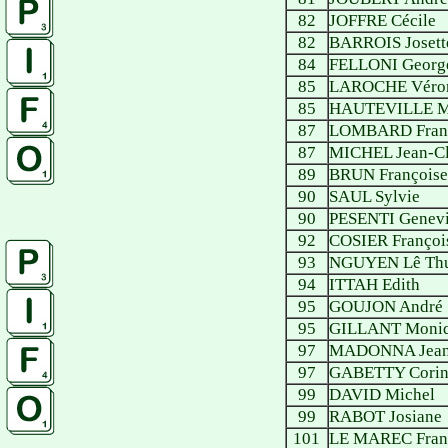
82
JOFFRE Cécile
82
BARROIS Josett
84
FELLONI Georg
85
LAROCHE Véro
85
HAUTEVILLE Ma
87
LOMBARD Fran
87
MICHEL Jean-C
89
BRUN Françoise
90
SAUL Sylvie
90
PESENTI Genev
92
COSIER Françoi
93
NGUYEN Lê Th
94
ITTAH Edith
95
GOUJON André
95
GILLANT Moni
97
MADONNA Jean
97
GABETTY Corin
99
DAVID Michel
99
RABOT Josiane
101
LE MAREC Fran