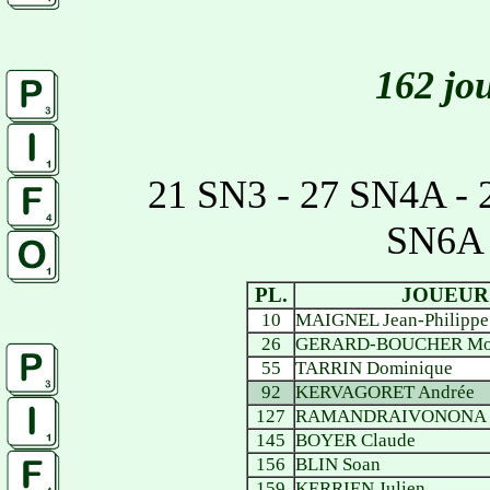
162 jo
21 SN3 - 27 SN4A - 2
SN6A 
PL.
JOUEUR
10
MAIGNEL Jean-Philippe
26
GERARD-BOUCHER Mo
55
TARRIN Dominique
92
KERVAGORET Andrée
127
RAMANDRAIVONONA He
145
BOYER Claude
156
BLIN Soan
159
KERRIEN Julien