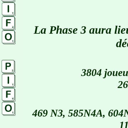
La Phase 3 aura li
dé
3804
joueur
26
469 N3, 585N4A, 604
1