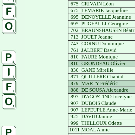
675
CRIVAIN Léon
675
LEMARIE Jacqueline
695
DENOYELLE Jeannine
695
PUGEAULT Georgine
702
BRAUNSHAUSEN Béatr
713
JOUET Jeanne
743
CORNU Dominique
761
JALBERT David
810
FAURE Monique
810
GRONDEAU Olivier
830
GANE Mireille
871
QUILLERE Chantal
879
MARTY Frédéric
888
DE SOUSA Alexandre
897
D'AGOSTINO Jocelyne
907
DUBOIS Claude
907
LEPEUPLE Anne-Marie
925
DAVID Janine
999
THILLOUX Odette
1011
MOAL Annie