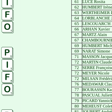
61
LUCE Rosita
62
HUMBERT Irèn
63
WERTHEIMER Da
64
LORBLANCHE J
65
LESCOUARC'H 
66
ARHAN Xavier
67
MARTZ Alain
67
CHAMBOURNIE
69
HUMBERT Mich
69
NARAT Simone
71
MASSON Jacqu
72
MARTIN Claude-
72
SERRE François
72
MEYER Nicole
72
MILSAN Frédéri
76
MEDAWAR Clau
77
BOURASSIN Ka
78
PASCUAL Juliet
79
PICARD Yannic
80
MEHEUST Colet
81
JOUBERT André