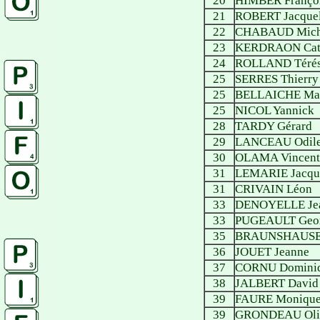
20
HIMBER Franço
21
ROBERT Jacquel
22
CHABAUD Mich
23
KERDRAON Cath
24
ROLLAND Téré
25
SERRES Thierry
25
BELLAICHE Mau
25
NICOL Yannick
28
TARDY Gérard
29
LANCEAU Odil
30
OLAMA Vincent
31
LEMARIE Jacqu
31
CRIVAIN Léon
33
DENOYELLE Jea
33
PUGEAULT Geor
35
BRAUNSHAUSEN
36
JOUET Jeanne
37
CORNU Domini
38
JALBERT David
39
FAURE Moniqu
39
GRONDEAU Oliv