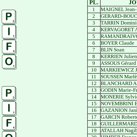
PL.
JO
1
MAIGNEL Jean-P
2
GERARD-BOUC
3
TARRIN Domini
4
KERVAGORET A
5
RAMANDRAIVON
6
BOYER Claude
7
BLIN Soan
8
KERRIEN Julien
9
ASSOUS Gérard
10
MARKIEWICZ J
11
SOUSSEN Marlè
12
BLANCHARD An
13
GODIN Marie-Fr
14
MONERIE Sylvi
15
NOVEMBRINI E
16
GAZANION Jan
17
GARCIN Robert
18
GUILLERMARD 
19
ATALLAH Nagi