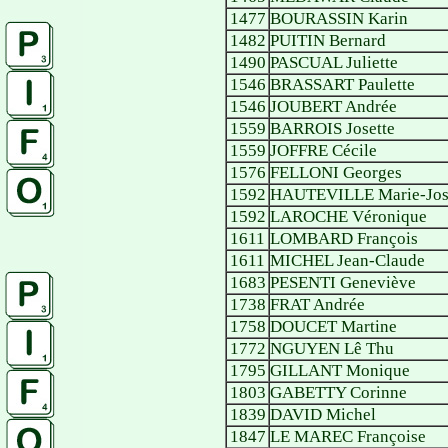
1477
BOURASSIN Karin
1482
PUITIN Bernard
1490
PASCUAL Juliette
1546
BRASSART Paulette
1546
JOUBERT Andrée
1559
BARROIS Josette
1559
JOFFRE Cécile
1576
FELLONI Georges
1592
HAUTEVILLE Marie-Jo
1592
LAROCHE Véronique
1611
LOMBARD François
1611
MICHEL Jean-Claude
1683
PESENTI Geneviève
1738
FRAT Andrée
1758
DOUCET Martine
1772
NGUYEN Lê Thu
1795
GILLANT Monique
1803
GABETTY Corinne
1839
DAVID Michel
1847
LE MAREC Françoise