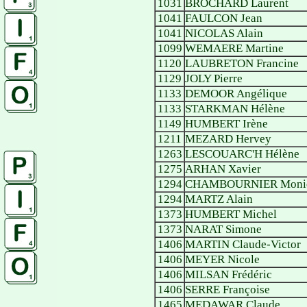
1031
BROCHARD Laurent
1041
FAULCON Jean
1041
NICOLAS Alain
1099
WEMAERE Martine
1120
LAUBRETON Francine
1129
JOLY Pierre
1133
DEMOOR Angélique
1133
STARKMAN Hélène
1149
HUMBERT Irène
1211
MEZARD Hervey
1263
LESCOUARC'H Hélène
1275
ARHAN Xavier
1294
CHAMBOURNIER Moni
1294
MARTZ Alain
1373
HUMBERT Michel
1373
NARAT Simone
1406
MARTIN Claude-Victor
1406
MEYER Nicole
1406
MILSAN Frédéric
1406
SERRE Françoise
1465
MEDAWAR Claude