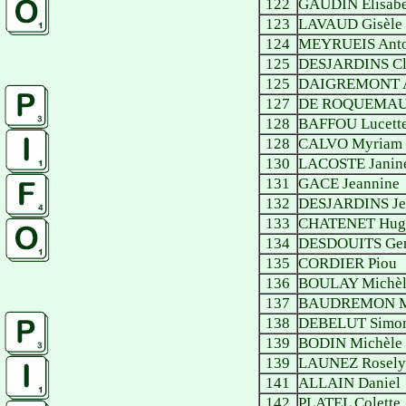
122
GAUDIN Elisabe
123
LAVAUD Gisèle
124
MEYRUEIS Anto
125
DESJARDINS Cl
125
DAIGREMONT A
127
DE ROQUEMAUR
128
BAFFOU Lucett
128
CALVO Myriam
130
LACOSTE Janin
131
GACE Jeannine
132
DESJARDINS Je
133
CHATENET Hugu
134
DESDOUITS Gen
135
CORDIER Piou
136
BOULAY Michèl
137
BAUDREMON Ma
138
DEBELUT Simo
139
BODIN Michèle
139
LAUNEZ Rosely
141
ALLAIN Daniel
142
PLATEL Colette