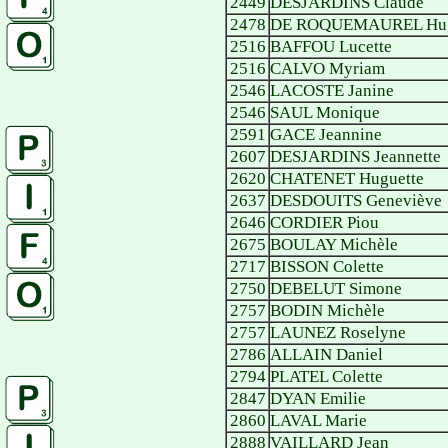
2449
DESJARDINS Claude
2478
DE ROQUEMAUREL Hug
2516
BAFFOU Lucette
2516
CALVO Myriam
2546
LACOSTE Janine
2546
SAUL Monique
2591
GACE Jeannine
2607
DESJARDINS Jeannette
2620
CHATENET Huguette
2637
DESDOUITS Geneviève
2646
CORDIER Piou
2675
BOULAY Michèle
2717
BISSON Colette
2750
DEBELUT Simone
2757
BODIN Michèle
2757
LAUNEZ Roselyne
2786
ALLAIN Daniel
2794
PLATEL Colette
2847
DYAN Emilie
2860
LAVAL Marie
2888
VAILLARD Jean