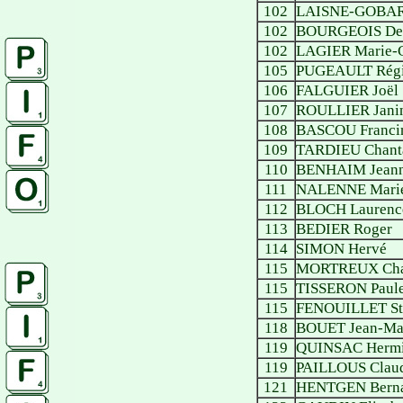
102
LAISNE-GOBARD
102
BOURGEOIS Den
102
LAGIER Marie-
105
PUGEAULT Rég
106
FALGUIER Joël
107
ROULLIER Jani
108
BASCOU Franci
109
TARDIEU Chant
110
BENHAIM Jean
111
NALENNE Marie
112
BLOCH Laurenc
113
BEDIER Roger
114
SIMON Hervé
115
MORTREUX Cha
115
TISSERON Paule
115
FENOUILLET St
118
BOUET Jean-Ma
119
QUINSAC Herm
119
PAILLOUS Clau
121
HENTGEN Berna