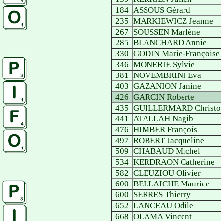
184
ASSOUS Gérard
235
MARKIEWICZ Jeanne
267
SOUSSEN Marlène
285
BLANCHARD Annie
330
GODIN Marie-Françoise
346
MONERIE Sylvie
381
NOVEMBRINI Eva
403
GAZANION Janine
426
GARCIN Roberte
435
GUILLERMARD Christo
441
ATALLAH Nagib
476
HIMBER François
497
ROBERT Jacqueline
509
CHABAUD Michel
534
KERDRAON Catherine
582
CLEUZIOU Olivier
600
BELLAICHE Maurice
600
SERRES Thierry
652
LANCEAU Odile
668
OLAMA Vincent