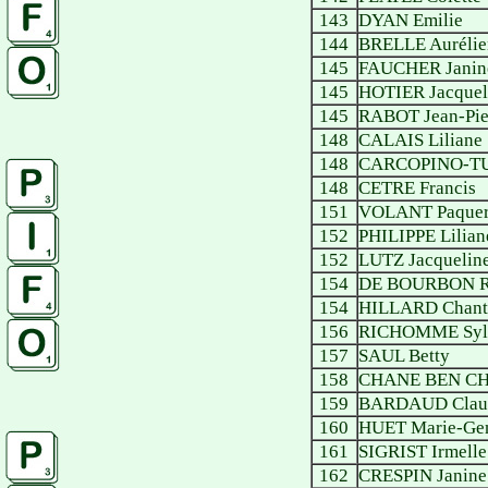
143
DYAN Emilie
144
BRELLE Aurélie
145
FAUCHER Janin
145
HOTIER Jacquel
145
RABOT Jean-Pie
148
CALAIS Liliane
148
CARCOPINO-TU
148
CETRE Francis
151
VOLANT Paquer
152
PHILIPPE Lilian
152
LUTZ Jacquelin
154
DE BOURBON R
154
HILLARD Chant
156
RICHOMME Syl
157
SAUL Betty
158
CHANE BEN CH
159
BARDAUD Clau
160
HUET Marie-Ge
161
SIGRIST Irmelle
162
CRESPIN Janine