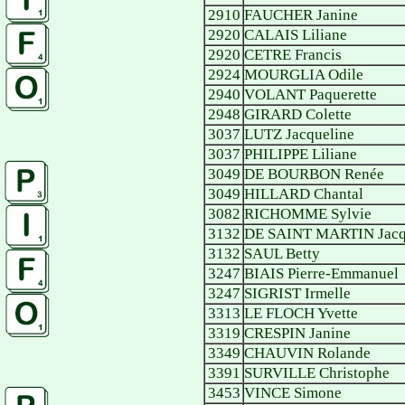
2910
FAUCHER Janine
2920
CALAIS Liliane
2920
CETRE Francis
2924
MOURGLIA Odile
2940
VOLANT Paquerette
2948
GIRARD Colette
3037
LUTZ Jacqueline
3037
PHILIPPE Liliane
3049
DE BOURBON Renée
3049
HILLARD Chantal
3082
RICHOMME Sylvie
3132
DE SAINT MARTIN Jacq
3132
SAUL Betty
3247
BIAIS Pierre-Emmanuel
3247
SIGRIST Irmelle
3313
LE FLOCH Yvette
3319
CRESPIN Janine
3349
CHAUVIN Rolande
3391
SURVILLE Christophe
3453
VINCE Simone