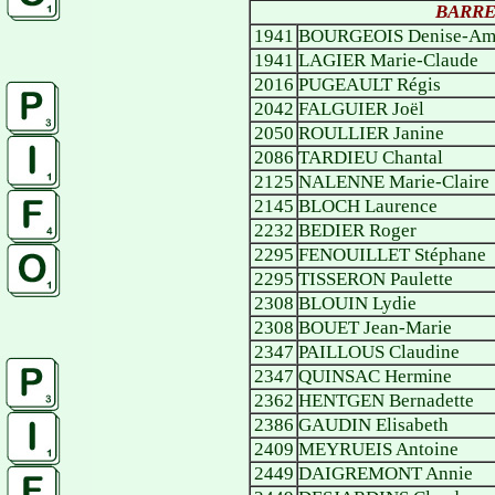
BARRE
1941
BOURGEOIS Denise-Am
1941
LAGIER Marie-Claude
2016
PUGEAULT Régis
2042
FALGUIER Joël
2050
ROULLIER Janine
2086
TARDIEU Chantal
2125
NALENNE Marie-Claire
2145
BLOCH Laurence
2232
BEDIER Roger
2295
FENOUILLET Stéphane
2295
TISSERON Paulette
2308
BLOUIN Lydie
2308
BOUET Jean-Marie
2347
PAILLOUS Claudine
2347
QUINSAC Hermine
2362
HENTGEN Bernadette
2386
GAUDIN Elisabeth
2409
MEYRUEIS Antoine
2449
DAIGREMONT Annie