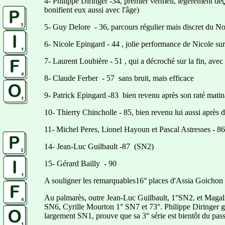
4- Philippe Diringer -34, premier vermeil, légèrement déç
bonifient eux aussi avec l'âge)
5- Guy Delore - 36, parcours régulier mais discret du No
6- Nicole Epingard - 44 , jolie performance de Nicole sur 
7- Laurent Loubière - 51 , qui a décroché sur la fin, av
8- Claude Ferber - 57 sans bruit, mais efficace
9- Patrick Epingard -83 bien revenu après son raté ma
10- Thierry Chincholle - 85, bien revenu lui aussi après de
11- Michel Peres, Lionel Hayoun et Pascal Astresses - 86
14- Jean-Luc Guilbault -87 (SN2)
15- Gérard Bailly - 90
A souligner les remarquables16° places d'Assia Goichon -
Au palmarès, outre Jean-Luc Guilbault, 1°SN2, et Magal
SN6, Cyrille Mourton 1° SN7 et 73°. Philippe Diringer g
largement SN1, prouve que sa 3° série est bientôt du passé