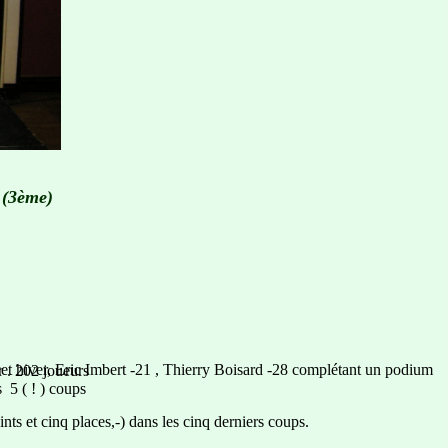
 (3ème)
cet hiver, Eric Imbert -21 , Thierry Boisard -28 complétant un podium
r . 202 joueurs
 5 ( ! ) coups
oints et cinq places,-) dans les cinq derniers coups.