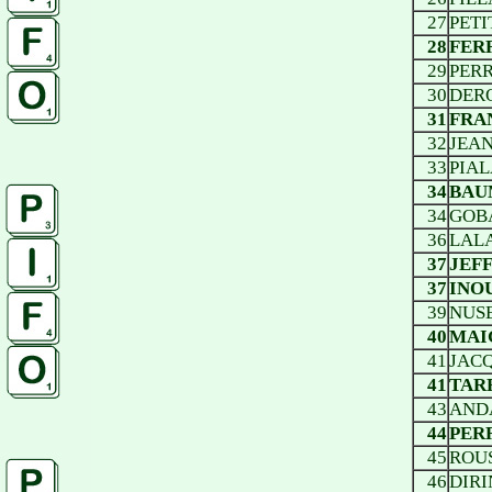
27
PETIT
28
FERR
29
PERR
30
DERO
31
FRAN
32
JEAN
33
PIAL
34
BAU
34
GOBA
36
LALA
37
JEFF
37
INOU
39
NUSE
40
MAIG
41
JACQ
41
TARR
43
ANDA
44
PERR
45
ROUS
46
DIRI