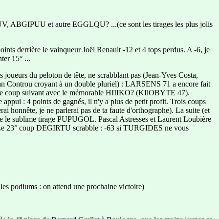
IUV, ABGIPUU et autre EGGLQU? ...(ce sont les tirages les plus jolis
points derrière le vainqueur Joël Renault -12 et 4 tops perdus. A -6, je
ter 15° ...
urs du peloton de tête, ne scrabblant pas (Jean-Yves Costa,
n Controu croyant à un double pluriel) : LARSENS 71 a encore fait
ucoup le coup suivant avec le mémorable HIIIKO? (KIlOBYTE 47).
i : 4 points de gagnés, il n'y a plus de petit profit. Trois coups
ai honnête, je ne parlerai pas de ta faute d'orthographe). La suite (et
re le sublime tirage PUPUGOL. Pascal Astresses et Laurent Loubière
Le 23° coup DEGIRTU scrabble : -63 si TURGIDES ne vous
 les podiums : on attend une prochaine victoire)