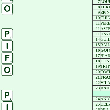
7
LOUB
8
FERB
9
EPIN
10
CHIN
11
PERE
11
ASTR
11
HAYO
14
GUIL
15
BAIL
16
GOIC
17
BIAI
18
CON
19
TRIT
20
COST
21
FRAN
22
VILAI
23
DAH
24
ANIC
25
DELP
26
PILL