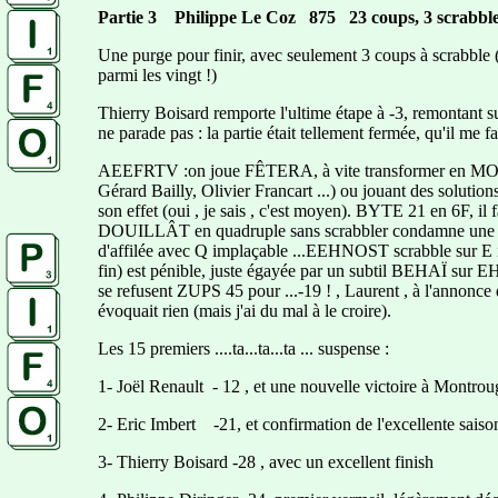
Partie 3 Philippe Le Coz 875 23 coups, 3 scrabbl
Une purge pour finir, avec seulement 3 coups à scrabble
parmi les vingt !)
Thierry Boisard remporte l'ultime étape à -3, remontant sur
ne parade pas : la partie était tellement fermée, qu'il me 
AEEFRTV :on joue FÊTERA, à vite transformer en MOUFE
Gérard Bailly, Olivier Francart ...) ou jouant des solutions
son effet (oui , je sais , c'est moyen). BYTE 21 en 6F, i
DOUILLÂT en quadruple sans scrabbler condamne une place
d'affilée avec Q implaçable ...EEHNOST scrabble sur E init
fin) est pénible, juste égayée par un subtil BEHAÏ sur
se refusent ZUPS 45 pour ...-19 ! , Laurent , à l'annonce d
évoquait rien (mais j'ai du mal à le croire).
Les 15 premiers ....ta...ta...ta ... suspense :
1- Joël Renault - 12 , et une nouvelle victoire à Montro
2- Eric Imbert -21, et confirmation de l'excellente saison
3- Thierry Boisard -28 , avec un excellent finish