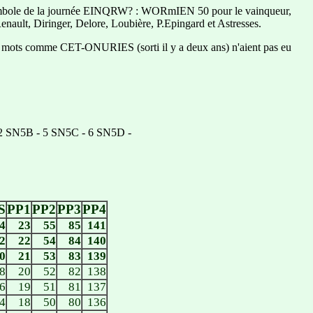
age symbole de la journée EINQRW? : WORmIEN 50 pour le vainqueur,
nault, Diringer, Delore, Loubière, P.Epingard et Astresses.
es mots comme CET-ONURIES (sorti il y a deux ans) n'aient pas eu
12 SN5B - 5 SN5C - 6 SN5D -
S
PP1
PP2
PP3
PP4
4
23
55
85
141
2
22
54
84
140
0
21
53
83
139
8
20
52
82
138
6
19
51
81
137
4
18
50
80
136