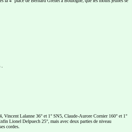
ès la 4° place de Bernard Grellet à Boulogne, que les moins jeunes se
 .
, Vincent Lalanne 36° et 1° SN5, Claude-Aurore Cornier 160° et 1°
Enfin Lionel Delpuech 25°, mais avec deux parties de niveau
ses cordes.