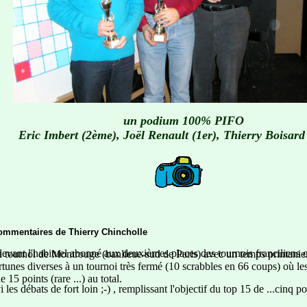
un podium 100% PIFO
Eric Imbert (2ème), Joël Renault (1er), Thierry Boisard
ommentaires de Thierry Chincholle
devant l'habituel abonné aux deuxièmes places des tournois franciliens 
du tournoi de Montrouge (banlieue-sud de Paris) avec un temps printanie
rtunes diverses à un tournoi très fermé (10 scrabbles en 66 coups) où les
15 points (rare ...) au total.
i les débats de fort loin ;-) , remplissant l'objectif du top 15 de ...cinq p