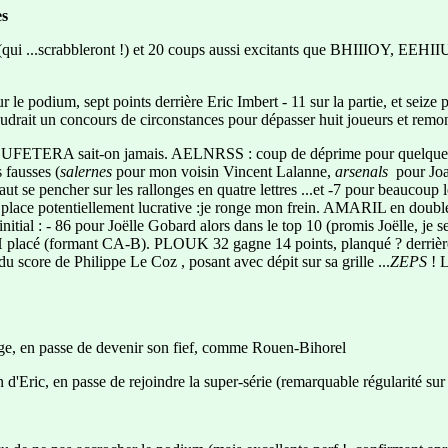
es
 (qui ...scrabbleront !) et 20 coups aussi excitants que BHIIIOY, EEHI
 le podium, sept points derrière Eric Imbert - 11 sur la partie, et seize 
faudrait un concours de circonstances pour dépasser huit joueurs et remon
TERA sait-on jamais. AELNRSS : coup de déprime pour quelques joue
 fausses (
salernes
pour mon voisin Vincent Lalanne,
arsenals
pour Joa
l faut se pencher sur les rallonges en quatre lettres ...et -7 pour bea
 potentiellement lucrative :je ronge mon frein. AMARIL en double appu
ial : - 86 pour Joëlle Gobard alors dans le top 10 (promis Joëlle, je ser
 EH placé (formant CA-B). PLOUK 32 gagne 14 points, planqué ? derriè
u score de Philippe Le Coz , posant avec dépit sur sa grille ...
ZEPS
! 
uge, en passe de devenir son fief, comme Rouen-Bihorel
 d'Eric, en passe de rejoindre la super-série (remarquable régularité sur