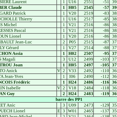
IERE Laurent
1
U16
2551
-51
39
ER Claude
1
H05
2545
-57
39
GARD Patrick
1
V20
2519
-83
38
CHOLLE Thierry
1
U16
2517
-85
38
S Michel
1
V21
2516
-86
38
ESSES Pascal
1
V21
2516
-86
38
UN Lionel
1
V20
2516
-86
38
BAULT Jean-Luc
2
P05
2515
-87
37
LY Gérard
1
V27
2514
-88
37
HON Assia
1
H02
2507
-95
37
S Magali
3
U12
2499
-103
37
TROU Joan
1
H05
2497
-105
37
TO Anick
V
2
V33
2492
-110
36
A Jean-Yves
1
I06
2490
-112
36
COIS Frédéric
1
H24
2486
-116
36
N Isabelle
V
2
V18
2484
-118
36
AN Guy
2
H24
2483
-119
36
barre des PP1
ET Anic
3
U09
2473
-129
35
UECH Lionel
E
3
W01
2465
-137
35
ARD Jean-Michel
2
V21
2464
-138
35