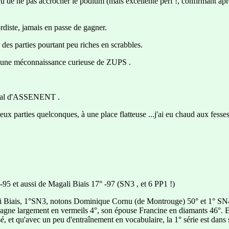
u de ne pas accrocher le podium (mais excellente perf !, confirmant apr
rdiste, jamais en passe de gagner.
des parties pourtant peu riches en scrabbles.
ec une méconnaissance curieuse de ZUPS .
tinal d'ASSENENT .
ux parties quelconques, à une place flatteuse ...j'ai eu chaud aux fesses
95 et aussi de Magali Biais 17° -97 (SN3 , et 6 PP1 !)
i Biais, 1°SN3, notons Dominique Cornu (de Montrouge) 50° et 1° SN4
agne largement en vermeils 4°, son épouse Francine en diamants 46°. 
, et qu'avec un peu d'entraînement en vocabulaire, la 1° série est dans 