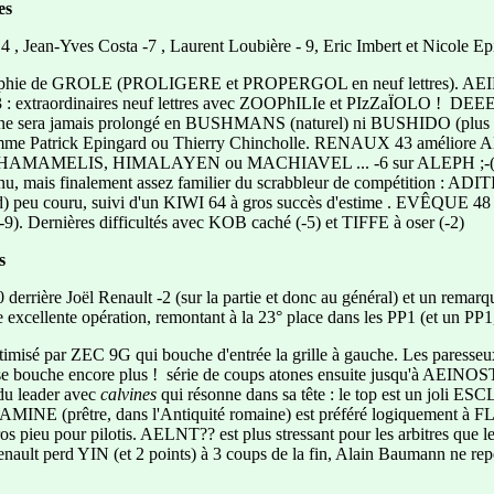
es
4 , Jean-Yves Costa -7 , Laurent Loubière - 9, Eric Imbert et Nicole Epin
raphie de GROLE (PROLIGERE et PROPERGOL en neuf lettres). AEIPRU
extraordinaires neuf lettres avec ZOOPhILIe et PIzZaÏOLO ! DE
ne sera jamais prolongé en BUSHMANS (naturel) ni BUSHIDO (plus ori
mme Patrick Epingard ou Thierry Chincholle. RENAUX 43 améliore A
, HAMAMELIS, HIMALAYEN ou MACHIAVEL ... -6 sur ALEPH ;-( . DJN
mais finalement assez familier du scrabbleur de compétition : ADITIO
) peu couru, suivi d'un KIWI 64 à gros succès d'estime . EVÊQUE 48
-9). Dernières difficultés avec KOB caché (-5) et TIFFE à oser (-2)
s
derrière Joël Renault -2 (sur la partie et donc au général) et un remarqu
 excellente opération, remontant à la 23° place dans les PP1 (et un PP1,
imisé par ZEC 9G qui bouche d'entrée la grille à gauche. Les p
 se bouche encore plus ! série de coups atones ensuite jusqu'à AEI
u leader avec
calvines
qui résonne dans sa tête : le top est un joli E
FLAMINE (prêtre, dans l'Antiquité romaine) est préféré logiquement à F
ros pieu pour pilotis. AELNT?? est plus stressant pour les arbitres que le
ult perd YIN (et 2 points) à 3 coups de la fin, Alain Baumann ne repé