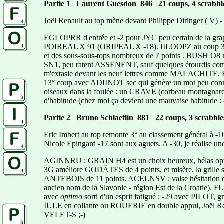
Partie 1 Laurent Guesdon 846 21 coups, 4 scrabbl
Joël Renault au top mène devant Philippe Diringer ( V) - 
EGLOPRR d'entrée et -2 pour JYC peu certain de la g
POIREAUX 91 (ORIPEAUX -18). IILOOPZ au coup 3 : 
et des sous-sous-tops nombreux de 7 points . BUSH O8 
SN1, peu ratent ASSENENT, sauf quelques étourdis co
m'extasie devant les neuf lettres comme MALACHITE
13° coup avec ADIINOT sec qui génère un mot peu connu, 
oiseaux dans la foulée : un CRAVE (corbeau montagnard
d'habitude (chez moi ça devient une mauvaise habitude : 
Partie 2 Bruno Schlaeflin 881 22 coups, 3 scrabble
Eric Imbert au top remonte 3° au classement général à -10 
Nicole Epingard -17 sont aux aguets. A -30, je réalise une
AGINNRU : GRAIN H4 est un choix heureux, hélas opt
3G améliore GODÂTES de 4 points, et misère, la grille
ANTEBOIS de 11 points. ACELNSV : valse hésitation d
ancien nom de la Slavonie - région Est de la Croatie). 
avec
optimo
sorti d'un esprit fatigué : -29 avec PILOT, g
IULE en collante ou ROUERIE en double appui, Joël Rena
VELET-S ;-)