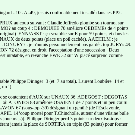
gard - 10 . A -49, je suis confortablement installé dans les PP2.
X au coup suivant : Claudie Jeffredo plombe son tournoi sur
EEMO? au coup 4 : DEMOUlEE 70 améliore OEDEMEs de 4 points
ginal). ENN/ASST : ça scrabble sur E pour 59 points, et dans les
NAUX de deux points (place un poil cachée). AAEHILM : je
URY? : je n'aurais personnellement pas gardé : top JURYs 49.
N 72 désigne, en droit, l'acceptation d'une succession . Deux
 est inratable, en revanche EWE 32 sur W placé surprend comme
able Philippe Diringer -3 (et -7 au total). Laurent Loubière -14 et
 un !).
aresseux se contentent d'AUX sur UNAUX 36. ADEGOST : DEGOTAS
NOST où ATONIES 83 améliore OSAIENT de 7 points et un peu couru
SCLAVON 67 (sous-top -39) désignant un gentilé (de l'Esclavonie,
LAPIE. 14°coup mortel pour T.Chincholle, auteur d'une vilaine bulle
s joueurs ;-)). Philippe Diringer perd 3 points sur deux iso-tops :
rant jamais la place de SORTIRA en triple (83 points) pour former