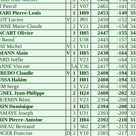
 Pascal
2
V07
2461
-141
35
ARI Pierre-Louis
1
H09
2453
-149
35
OT Lucien
V
2
P05
2450
-152
34
SNE Marie-Claude
2
V21
2448
-154
34
CART Olivier
1
H05
2447
-155
34
 Raoul
2
U38
2445
-157
34
AT Michel
V
1
V11
2439
-163
34
MANN Alain
V
1
H05
2438
-164
33
RD Joëlle
2
V23
2438
-164
33
NNE Vincent
5A
V36
2417
-185
33
REDO Claudie
V
1
H05
2408
-194
33
SSA Hakim
2
H01
2408
-194
33
M Serge
3
V22
2404
-198
32
NEL Jean-Philippe
2
H24
2400
-202
32
UEMIN Rémi
2
V23
2394
-208
32
IN Dominique
3
H25
2394
-208
32
MAYE Joseph
3
U31
2393
-209
32
IN Pierre-Antoine
2
H04
2392
-210
31
SEAU Bertrand
3
S02
2387
-215
31
NGER Francine
D
2
V10
2385
-217
31