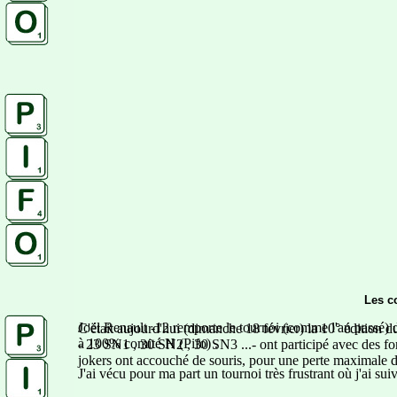
Les c
Joël Renault -12 remporte le tournoi (comme l'an passé) 
C'était aujourd'hui (dimanche 18 février) la 10° édition 
à 100% comité H (Pifo) .
- 23 SN1 , 30 SN2 , 30 SN3 ...- ont participé avec des fo
jokers ont accouché de souris, pour une perte maximale de 
J'ai vécu pour ma part un tournoi très frustrant où j'ai suiv