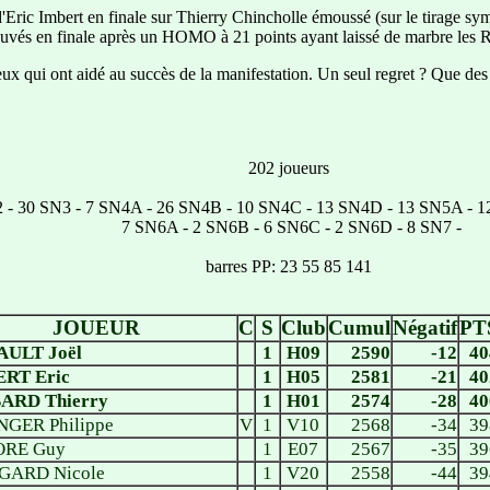
re d'Eric Imbert en finale sur Thierry Chincholle émoussé (sur le tir
ouvés en finale après un HOMO à 21 points ayant laissé de marbre les Re
ux qui ont aidé au succès de la manifestation. Un seul regret ? Que d
202 joueurs
2 - 30 SN3 - 7 SN4A - 26 SN4B - 10 SN4C - 13 SN4D - 13 SN5A - 
7 SN6A - 2 SN6B - 6 SN6C - 2 SN6D - 8 SN7 -
barres PP: 23 55 85 141
JOUEUR
C
S
Club
Cumul
Négatif
PT
ULT Joël
1
H09
2590
-12
40
RT Eric
1
H05
2581
-21
40
ARD Thierry
1
H01
2574
-28
40
NGER Philippe
V
1
V10
2568
-34
39
ORE Guy
1
E07
2567
-35
39
GARD Nicole
1
V20
2558
-44
39