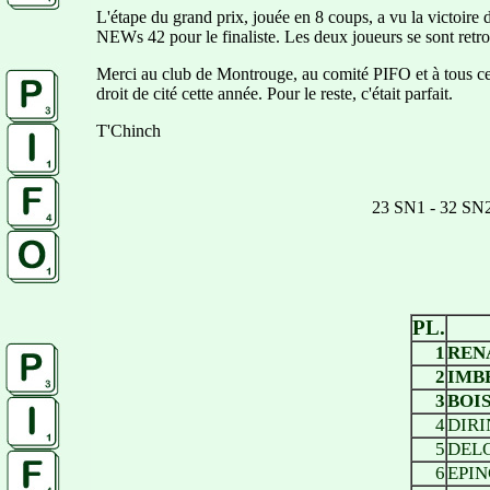
L'étape du grand prix, jouée en 8 coups, a vu la victoi
NEWs 42 pour le finaliste. Les deux joueurs se sont retr
Merci au club de Montrouge, au comité PIFO et à tous ce
droit de cité cette année. Pour le reste, c'était parfait.
T'Chinch
23 SN1 - 32 SN
PL.
1
RENA
2
IMBE
3
BOIS
4
DIRI
5
DEL
6
EPIN