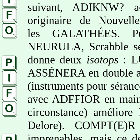
suivant, ADIKNW? ac
originaire de Nouvell
les GALATHÉES. P
NEURULA, Scrabble sec
donne deux
isotops
: L
ASSÉNERA en double ap
(instruments pour séranc
avec ADFFIOR en main
circonstance) amélior
Delore). COMPT(E)R
imprenables, mais ce d