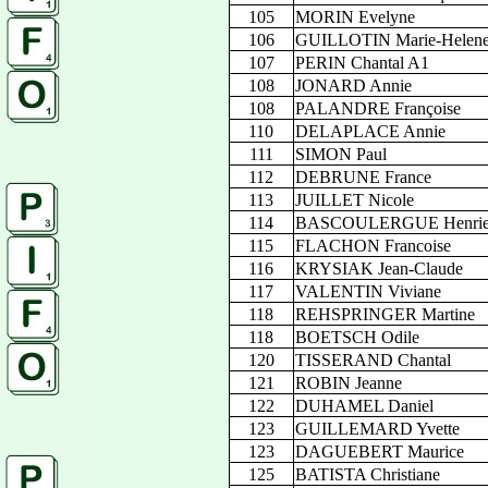
105
MORIN Evelyne
106
GUILLOTIN Marie-Helen
107
PERIN Chantal A1
108
JONARD Annie
108
PALANDRE Françoise
110
DELAPLACE Annie
111
SIMON Paul
112
DEBRUNE France
113
JUILLET Nicole
114
BASCOULERGUE Henriet
115
FLACHON Francoise
116
KRYSIAK Jean-Claude
117
VALENTIN Viviane
118
REHSPRINGER Martine
118
BOETSCH Odile
120
TISSERAND Chantal
121
ROBIN Jeanne
122
DUHAMEL Daniel
123
GUILLEMARD Yvette
123
DAGUEBERT Maurice
125
BATISTA Christiane