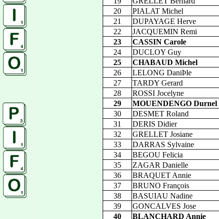
19
GRELLET Bernard
20
PIALAT Michel
21
DUPAYAGE Herve
22
JACQUEMIN Remi
23
CASSIN Carole
24
DUCLOY Guy
25
CHABAUD Michel
26
LELONG DaniÞle
27
TARDY Gerard
28
ROSSI Jocelyne
29
MOUENDENGO Durnel C
30
DESMET Roland
31
DERIS Didier
32
GRELLET Josiane
33
DARRAS Sylvaine
34
BEGOU Felicia
35
ZAGAR Danielle
36
BRAQUET Annie
37
BRUNO François
38
BASUIAU Nadine
39
GONCALVES Jose
40
BLANCHARD Annie