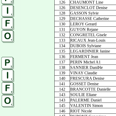
126
CHAUMONT Line
126
DESENCLOT Denise
128
GASSON Sylvie
129
DECHASSE Catherine
130
LEROY Gerard
131
GUYON Rejane
132
CONGRETEL Gisele
133
RICAUX Jean-Louis
134
DUBOIS Sylviane
135
LEGARDINIER Janine
136
FERMENT Jean
137
PERIN Michel A1
138
SANNIER DaniÞle
139
VINAY Claudie
140
FRESCURA Denise
141
GOSSET Denise
142
BRANCOTTE Danielle
143
SOULIE Eliane
143
PALERME Daniel
145
VALENTIN Simon
146
RIOT Nicole