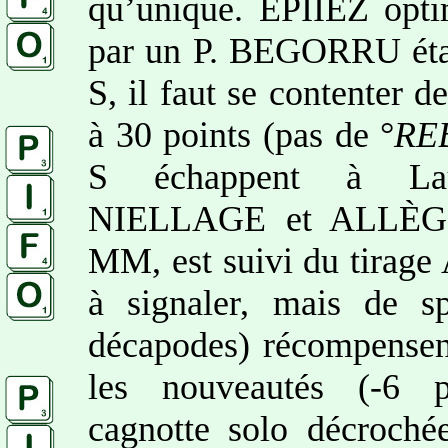
qu’unique. ÉPIIEZ opti
par un P. BEGORRU étan
S, il faut se contenter d
à 30 points (pas de °
RE
S échappent à Lau
NIELLAGE et ALLÈGEN
MM, est suivi du tir
à signaler, mais de 
décapodes) récompensent
les nouveautés (-6 po
cagnotte solo décroché