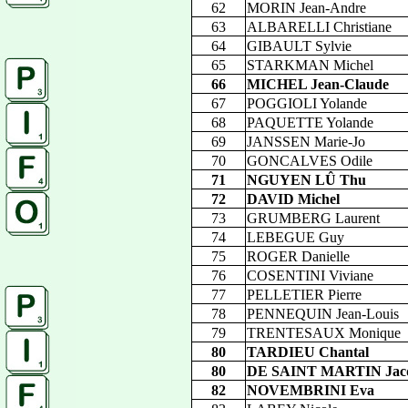
62
MORIN Jean-Andre
63
ALBARELLI Christiane
64
GIBAULT Sylvie
65
STARKMAN Michel
66
MICHEL Jean-Claude
67
POGGIOLI Yolande
68
PAQUETTE Yolande
69
JANSSEN Marie-Jo
70
GONCALVES Odile
71
NGUYEN LÛ Thu
72
DAVID Michel
73
GRUMBERG Laurent
74
LEBEGUE Guy
75
ROGER Danielle
76
COSENTINI Viviane
77
PELLETIER Pierre
78
PENNEQUIN Jean-Louis
79
TRENTESAUX Monique
80
TARDIEU Chantal
80
DE SAINT MARTIN Jacq
82
NOVEMBRINI Eva