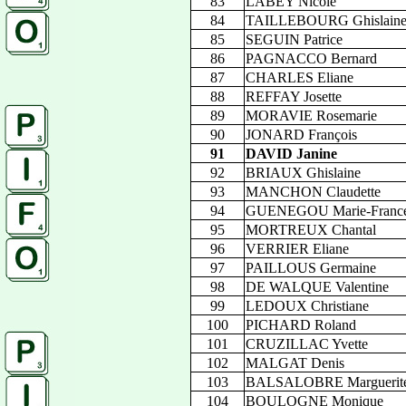
83
LABEY Nicole
84
TAILLEBOURG Ghislain
85
SEGUIN Patrice
86
PAGNACCO Bernard
87
CHARLES Eliane
88
REFFAY Josette
89
MORAVIE Rosemarie
90
JONARD François
91
DAVID Janine
92
BRIAUX Ghislaine
93
MANCHON Claudette
94
GUENEGOU Marie-Franc
95
MORTREUX Chantal
96
VERRIER Eliane
97
PAILLOUS Germaine
98
DE WALQUE Valentine
99
LEDOUX Christiane
100
PICHARD Roland
101
CRUZILLAC Yvette
102
MALGAT Denis
103
BALSALOBRE Marguerit
104
BOULOGNE Monique