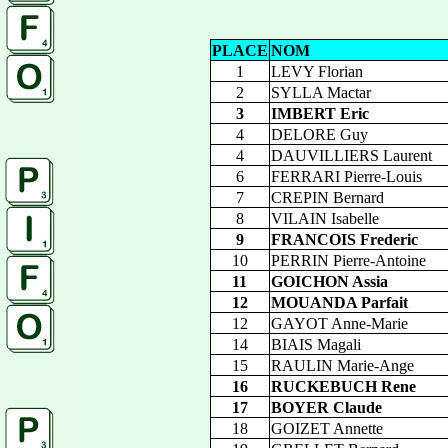
PLACE
NOM
1
LEVY Florian
2
SYLLA Mactar
3
IMBERT Eric
4
DELORE Guy
4
DAUVILLIERS Laurent
6
FERRARI Pierre-Louis
7
CREPIN Bernard
8
VILAIN Isabelle
9
FRANCOIS Frederic
10
PERRIN Pierre-Antoine
11
GOICHON Assia
12
MOUANDA Parfait
12
GAYOT Anne-Marie
14
BIAIS Magali
15
RAULIN Marie-Ange
16
RUCKEBUCH Rene
17
BOYER Claude
18
GOIZET Annette