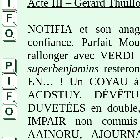
Acte III – Gérard Thuill
NOTIFIA et son anag
confiance. Parfait Mou
rallonger avec VERDI 
superbenjamins
restero
EN… ! Un COYAU à 29
ACDSTUY. DÉVÊTUE
DUVETÉES en double,
IMPAIR non commis c
AAINORU, AJOURNA