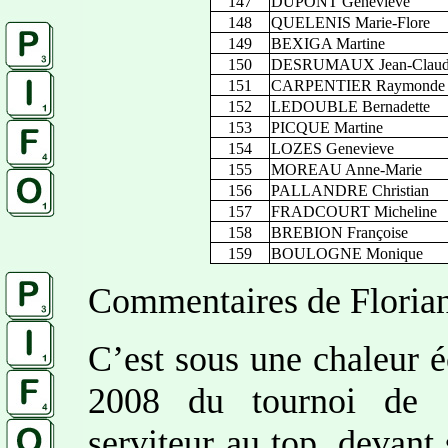
147
DUPONT Genevieve
148
QUELENIS Marie-Flore
149
BEXIGA Martine
150
DESRUMAUX Jean-Claud
151
CARPENTIER Raymonde
152
LEDOUBLE Bernadette
153
PICQUE Martine
154
LOZES Genevieve
155
MOREAU Anne-Marie
156
PALLANDRE Christian
157
FRADCOURT Micheline
158
BREBION Françoise
159
BOULOGNE Monique
Commentaires de Florian
C’est sous une chaleur é
2008 du tournoi de 
serviteur au top, devant