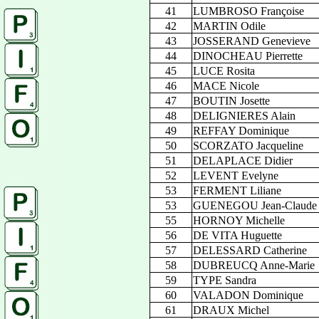
41
LUMBROSO Françoise
42
MARTIN Odile
43
JOSSERAND Genevieve
44
DINOCHEAU Pierrette
45
LUCE Rosita
46
MACE Nicole
47
BOUTIN Josette
48
DELIGNIERES Alain
49
REFFAY Dominique
50
SCORZATO Jacqueline
51
DELAPLACE Didier
52
LEVENT Evelyne
53
FERMENT Liliane
53
GUENEGOU Jean-Claude
55
HORNOY Michelle
56
DE VITA Huguette
57
DELESSARD Catherine
58
DUBREUCQ Anne-Marie
59
TYPE Sandra
60
VALADON Dominique
61
DRAUX Michel