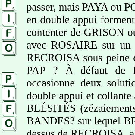
passer, mais PAYA ou PO
en double appui formen
contenter de GRISON 
avec ROSAIRE sur un C
RECROISA sous peine de 
PAP ? À défaut de 
occasionne deux solut
double appui et collante 
BLÉSITÉS (zézaiements)
BANDES? sur lequel BR
dessus de RECROISA, aj