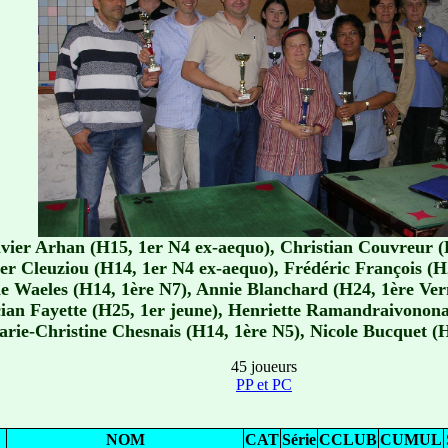
vier Arhan (H15, 1er N4 ex-aequo), Christian Couvreur (
ier Cleuziou (H14, 1er N4 ex-aequo), Frédéric François (H
e Waeles (H14, 1ère N7), Annie Blanchard (H24, 1ère Ver
cian Fayette (H25, 1er jeune), Henriette Ramandraivonona
rie-Christine Chesnais (H14, 1ère N5), Nicole Bucquet (
45 joueurs
PP et PC
NOM
CAT
Série
CCLUB
CUMUL