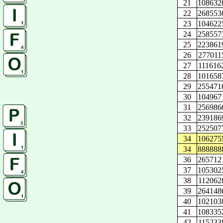
21
108632
22
268553
23
104622
24
258557
25
223861
26
277011
27
111616
28
101658
29
255471
30
104967
31
256986
32
239186
33
252507
34
106275
34
888888
36
265712
37
105302
38
112062
39
264148
40
102103
41
108335
42
115233