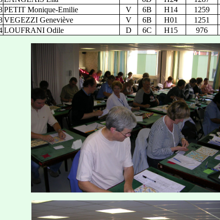
8
PETIT Monique-Emilie
V
6B
H14
1259
8
VEGEZZI Geneviève
V
6B
H01
1251
4
LOUFRANI Odile
D
6C
H15
976