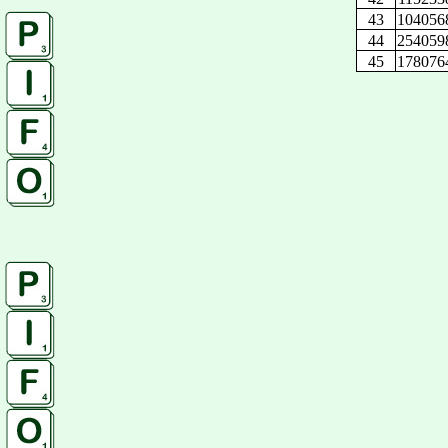
43
104056
44
254059
45
178076