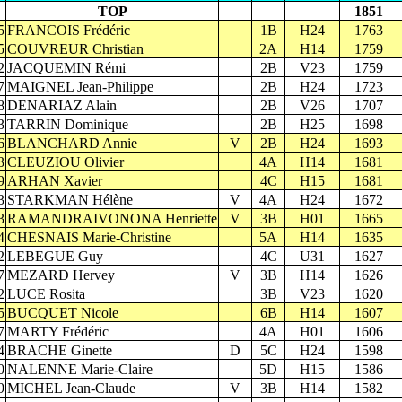
TOP
1851
5
FRANCOIS Frédéric
1B
H24
1763
5
COUVREUR Christian
2A
H14
1759
2
JACQUEMIN Rémi
2B
V23
1759
7
MAIGNEL Jean-Philippe
2B
H24
1723
8
DENARIAZ Alain
2B
V26
1707
3
TARRIN Dominique
2B
H25
1698
6
BLANCHARD Annie
V
2B
H24
1693
3
CLEUZIOU Olivier
4A
H14
1681
9
ARHAN Xavier
4C
H15
1681
3
STARKMAN Hélène
V
4A
H24
1672
3
RAMANDRAIVONONA Henriette
V
3B
H01
1665
4
CHESNAIS Marie-Christine
5A
H14
1635
2
LEBEGUE Guy
4C
U31
1627
7
MEZARD Hervey
V
3B
H14
1626
2
LUCE Rosita
3B
V23
1620
5
BUCQUET Nicole
6B
H14
1607
7
MARTY Frédéric
4A
H01
1606
4
BRACHE Ginette
D
5C
H24
1598
0
NALENNE Marie-Claire
5D
H15
1586
9
MICHEL Jean-Claude
V
3B
H14
1582