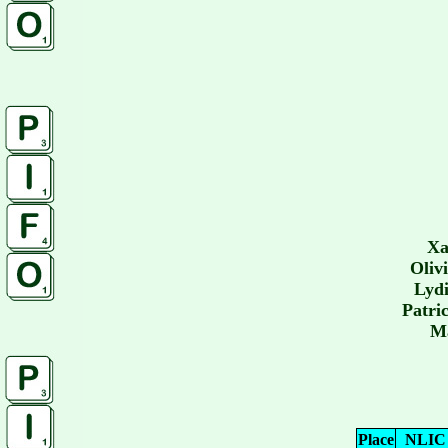
Xa
Oliv
Lydi
Patri
Ma
Place
NLIC