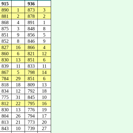
915
936
890
1
873
3
881
2
878
2
868
4
891
1
875
3
848
8
851
9
856
5
852
8
846
9
827
16
866
4
860
6
821
12
830
13
851
6
839
11
833
11
867
5
798
14
784
29
851
6
818
18
809
13
834
12
792
18
775
31
845
10
812
22
795
16
830
13
776
19
804
26
794
17
813
21
773
20
843
10
739
27