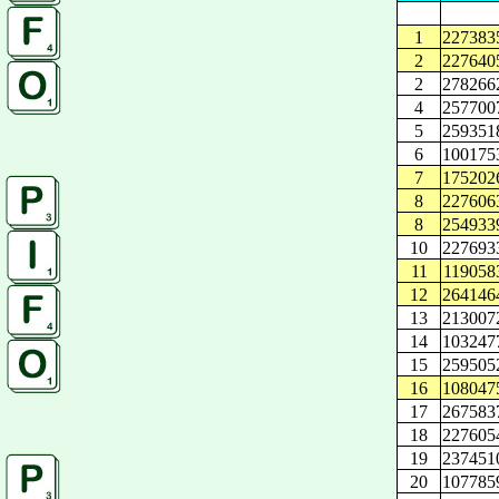
1
227383
2
227640
2
278266
4
257700
5
259351
6
100175
7
175202
8
227606
8
254933
10
227693
11
119058
12
264146
13
213007
14
103247
15
259505
16
108047
17
267583
18
227605
19
237451
20
107785