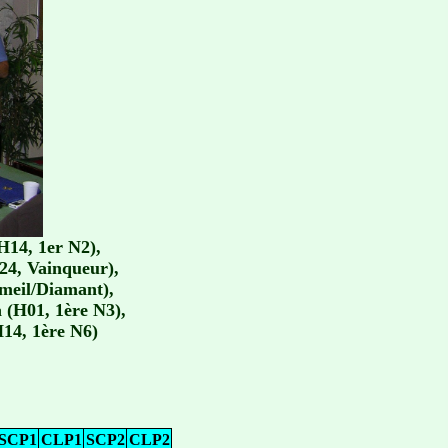
H14, 1er N2),
24, Vainqueur),
meil/Diamant),
 (H01, 1ère N3),
H14, 1ère N6)
SCP1
CLP1
SCP2
CLP2