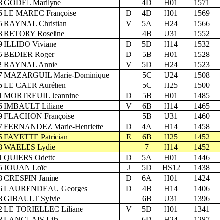
8
GODEL Marilyne
4D
H01
1571
6
LE MAREC Françoise
D
4D
H01
1569
5
RAYNAL Christian
V
5A
H24
1566
3
RETORY Roseline
4B
U31
1552
9
ILLIDO Viviane
D
5D
H14
1532
5
BEDIER Roger
D
5B
H01
1528
2
RAYNAL Annie
V
5D
H24
1523
7
MAZARGUIL Marie-Dominique
5C
U24
1508
6
LE CAER Aurélien
5C
H25
1500
1
MORTREUIL Jeannine
D
5B
H01
1485
6
IMBAULT Liliane
V
6B
H14
1465
9
FLACHON Françoise
5B
U31
1460
7
FERNANDEZ Marie-Henriette
D
4A
H14
1458
5
FAYETTE Patrician
E
6B
H25
1452
8
WAELES Lydie
7
H14
1452
1
QUIERS Odette
D
5A
H01
1446
5
JOUAN Loïc
J
5D
HS12
1438
8
CRESPIN Janine
D
6A
H01
1424
6
LAURENDEAU Georges
D
4B
H14
1406
8
GIBAULT Sylvie
6B
U31
1396
2
LE TORIELLEC Liliane
V
5D
H01
1341
8
LANGLAIS Lila
6D
H24
1287