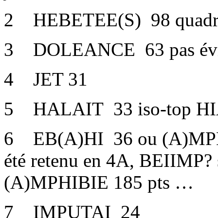
2 HEBETEE(S) 98 quadru
3 DOLEANCE 63 pas évi
4 JET 31
5 HALAIT 33 iso-top H
6 EB(A)HI 36 ou (A)MPHI
été retenu en 4A, BEIIMP? 
(A)MPHIBIE 185 pts …
7 IMPUTAI 24