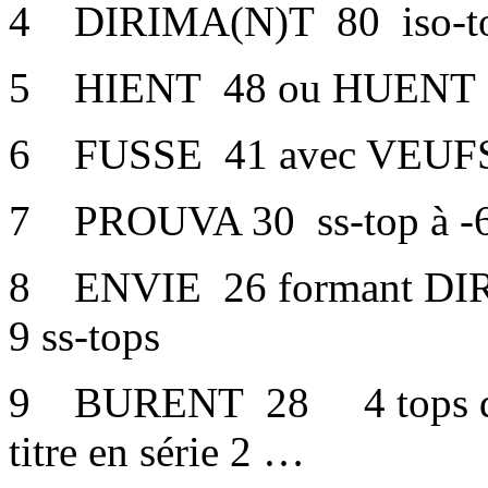
4 DIRIMA(N)T 80 iso-to
5 HIENT 48 ou HUENT
6 FUSSE 41 avec VEUFS
7 PROUVA 30 ss-top à -
8 ENVIE 26 formant DIRI
9 ss-tops
9 BURENT 28 4 tops de su
titre en série 2 …