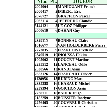
NLic
PL.
JOUEUR
2004064
1
MANIQUANT Franck
2000417
2
IMBERT Eric
2076727
3
GRAFFION Pascal
2062114
4
JEFFREDO Claudie
3144121
5
LE COZ Philippe
2000619
6
DAHAN Guy
2329115
7
BONNEAU Claire
1016677
8
VAN HOLDERBEKE Pierre
2273835
9
FRANCOIS Frédéric
2540519
10
INOUSSA Hakim
1005062
11
DOUCET Martine
2235512
12
LANCEAU Odile
2530566
13
RANDI Alain
2653126
14
FRANCART Olivier
1128956
15
RUBINO Marc
2335388
16
CHABAUD Michel
2239394
17
GOICHON Assia
2238711
18
BAUER Hugo
2182259
19
BOISSIER Jocelyne
2276405
20
COUVREUR Christian