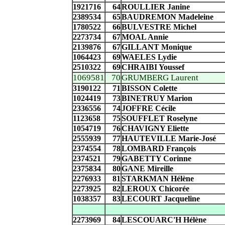
1921716
64
ROULLIER Janine
2389534
65
BAUDREMON Madeleine
1780522
66
BULVESTRE Michel
2273734
67
MOAL Annie
2139876
67
GILLANT Monique
1064423
69
WAELES Lydie
2510322
69
CHRAIBI Youssef
1069581
70
GRUMBERG Laurent
3190122
71
BISSON Colette
1024419
73
BINETRUY Marion
2336556
74
JOFFRE Cécile
1123658
75
SOUFFLET Roselyne
1054719
76
CHAVIGNY Eliette
2555939
77
HAUTEVILLE Marie-José
2374554
78
LOMBARD François
2374521
79
GABETTY Corinne
2375834
80
GANE Mireille
2276933
81
STARKMAN Hélène
2273925
82
LEROUX Chicorée
1038357
83
LECOURT Jacqueline
2273969
84
LESCOUARC'H Hélène