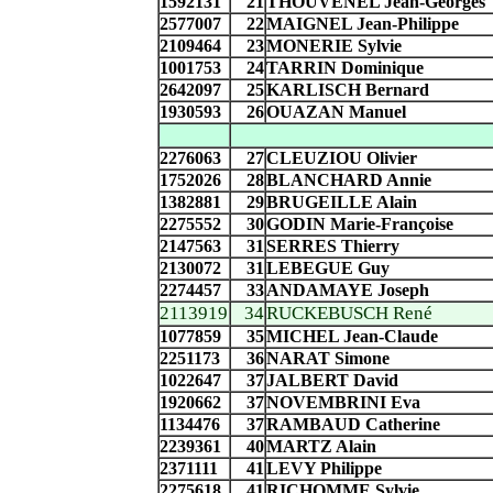
1592131
21
THOUVENEL Jean-Georges
2577007
22
MAIGNEL Jean-Philippe
2109464
23
MONERIE Sylvie
1001753
24
TARRIN Dominique
2642097
25
KARLISCH Bernard
1930593
26
OUAZAN Manuel
2276063
27
CLEUZIOU Olivier
1752026
28
BLANCHARD Annie
1382881
29
BRUGEILLE Alain
2275552
30
GODIN Marie-Françoise
2147563
31
SERRES Thierry
2130072
31
LEBEGUE Guy
2274457
33
ANDAMAYE Joseph
2113919
34
RUCKEBUSCH René
1077859
35
MICHEL Jean-Claude
2251173
36
NARAT Simone
1022647
37
JALBERT David
1920662
37
NOVEMBRINI Eva
1134476
37
RAMBAUD Catherine
2239361
40
MARTZ Alain
2371111
41
LEVY Philippe
2275618
41
RICHOMME Sylvie