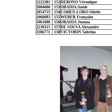
1222381
152
DEBONO Véronique
1084686
153
OBADIA Annie
2054755
154
COHEN-LORO Odette
1066083
155
WEBER Françoise
1061688
156
OBADIA Joanna
2239315
157
DE SOUSA Alexandre
1106771
158
VICTORIN Sabrina