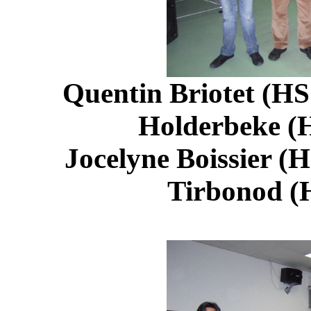
Quentin Briotet (HS1
Holderbeke (H
Jocelyne Boissier (H
Tirbonod (H