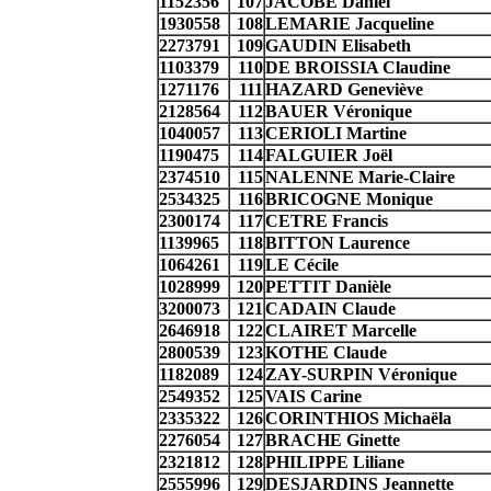
1152356
107
JACOBE Daniel
1930558
108
LEMARIE Jacqueline
2273791
109
GAUDIN Elisabeth
1103379
110
DE BROISSIA Claudine
1271176
111
HAZARD Geneviève
2128564
112
BAUER Véronique
1040057
113
CERIOLI Martine
1190475
114
FALGUIER Joël
2374510
115
NALENNE Marie-Claire
2534325
116
BRICOGNE Monique
2300174
117
CETRE Francis
1139965
118
BITTON Laurence
1064261
119
LE Cécile
1028999
120
PETTIT Danièle
3200073
121
CADAIN Claude
2646918
122
CLAIRET Marcelle
2800539
123
KOTHE Claude
1182089
124
ZAY-SURPIN Véronique
2549352
125
VAIS Carine
2335322
126
CORINTHIOS Michaëla
2276054
127
BRACHE Ginette
2321812
128
PHILIPPE Liliane
2555996
129
DESJARDINS Jeannette