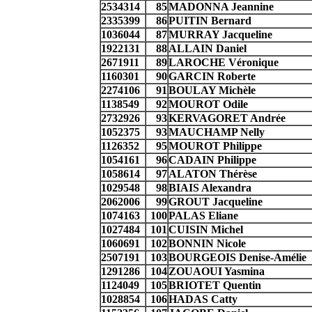
2534314
85
MADONNA Jeannine
2335399
86
PUITIN Bernard
1036044
87
MURRAY Jacqueline
1922131
88
ALLAIN Daniel
2671911
89
LAROCHE Véronique
1160301
90
GARCIN Roberte
2274106
91
BOULAY Michèle
1138549
92
MOUROT Odile
2732926
93
KERVAGORET Andrée
1052375
93
MAUCHAMP Nelly
1126352
95
MOUROT Philippe
1054161
96
CADAIN Philippe
1058614
97
ALATON Thérèse
1029548
98
BIAIS Alexandra
2062006
99
GROUT Jacqueline
1074163
100
PALAS Eliane
1027484
101
CUISIN Michel
1060691
102
BONNIN Nicole
2507191
103
BOURGEOIS Denise-Amélie
1291286
104
ZOUAOUI Yasmina
1124049
105
BRIOTET Quentin
1028854
106
HADAS Catty