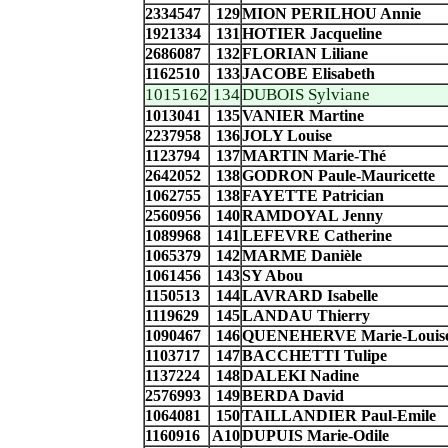
2334547
129
MION PERILHOU Annie
1921334
131
HOTIER Jacqueline
2686087
132
FLORIAN Liliane
1162510
133
JACOBE Elisabeth
1015162
134
DUBOIS Sylviane
1013041
135
VANIER Martine
2237958
136
JOLY Louise
1123794
137
MARTIN Marie-Thé
2642052
138
GODRON Paule-Mauricette
1062755
138
FAYETTE Patrician
2560956
140
RAMDOYAL Jenny
1089968
141
LEFEVRE Catherine
1065379
142
MARME Danièle
1061456
143
SY Abou
1150513
144
LAVRARD Isabelle
1119629
145
LANDAU Thierry
1090467
146
QUENEHERVE Marie-Louis
1103717
147
BACCHETTI Tulipe
1137224
148
DALEKI Nadine
2576993
149
BERDA David
1064081
150
TAILLANDIER Paul-Emile
1160916
A10
DUPUIS Marie-Odile