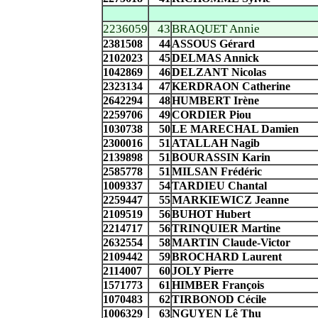
2236059
43
BRAQUET Annie
2381508
44
ASSOUS Gérard
2102023
45
DELMAS Annick
1042869
46
DELZANT Nicolas
2323134
47
KERDRAON Catherine
2642294
48
HUMBERT Irène
2259706
49
CORDIER Piou
1030738
50
LE MARECHAL Damien
2300016
51
ATALLAH Nagib
2139898
51
BOURASSIN Karin
2585778
51
MILSAN Frédéric
1009337
54
TARDIEU Chantal
2259447
55
MARKIEWICZ Jeanne
2109519
56
BUHOT Hubert
2214717
56
TRINQUIER Martine
2632554
58
MARTIN Claude-Victor
2109442
59
BROCHARD Laurent
2114007
60
JOLY Pierre
1571773
61
HIMBER François
1070483
62
TIRBONOD Cécile
1006329
63
NGUYEN Lê Thu