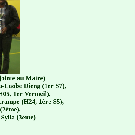
jointe au Maire)
a-Laobe Dieng (1er S7),
H05, 1er Vermeil),
crampe (H24, 1ère S5),
(2ème),
Sylla (3ème)