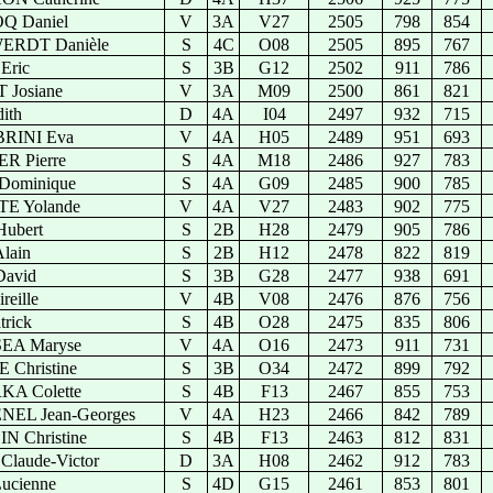
Q Daniel
V
3A
V27
2505
798
854
RDT Danièle
S
4C
O08
2505
895
767
Eric
S
3B
G12
2502
911
786
Josiane
V
3A
M09
2500
861
821
ith
D
4A
I04
2497
932
715
RINI Eva
V
4A
H05
2489
951
693
R Pierre
S
4A
M18
2486
927
783
Dominique
S
4A
G09
2485
900
785
E Yolande
V
4A
V27
2483
902
775
ubert
S
2B
H28
2479
905
786
lain
S
2B
H12
2478
822
819
avid
S
3B
G28
2477
938
691
eille
V
4B
V08
2476
876
756
rick
S
4B
O28
2475
835
806
A Maryse
V
4A
O16
2473
911
731
Christine
S
3B
O34
2472
899
792
A Colette
S
4B
F13
2467
855
753
EL Jean-Georges
V
4A
H23
2466
842
789
 Christine
S
4B
F13
2463
812
831
laude-Victor
D
3A
H08
2462
912
783
ucienne
S
4D
G15
2461
853
801