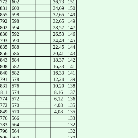
772
602
36,73
151
831
600
34,69
150
855
598
32,65
149
792
598
32,65
149
802
594
28,57
147
830
592
26,53
146
793
590
24,49
145
835
588
22,45
144
856
586
20,41
143
843
584
18,37
142
808
582
16,33
141
840
582
16,33
141
791
578
12,24
139
831
576
10,20
138
811
574
8,16
137
774
572
6,12
136
772
570
4,08
135
849
570
4,08
135
776
566
133
783
564
132
796
564
132
806
560
130