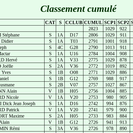
Classement cumulé
CAT
S
CCLUB
CUMUL
SCP1
SCP2
2823
1029
922
Stéphane
S
1A
D17
2806
1029
911
Didier
S
1A
T03
2791
1001
918
eph
S
4C
G28
2790
1013
911
actar
S
1A
U16
2784
1004
908
D Hervé
S
1A
V33
2775
1029
878
Joëlle
S
2A
V36
2772
1019
892
 Yves
S
1B
O08
2771
1029
886
niel
S
1B
G12
2769
988
917
usmane
S
2B
V07
2757
1027
867
N Alain
V
1B
H05
2756
1004
885
D Nicole
V
1A
V20
2753
980
905
Dick Jean Joseph
S
1A
D16
2742
994
876
 Patrick
V
1A
V20
2741
979
900
RT Maxime
S
2A
H05
2733
983
884
lain
V
1B
G12
2726
941
913
IN Rémi
S
3A
V36
2726
978
890