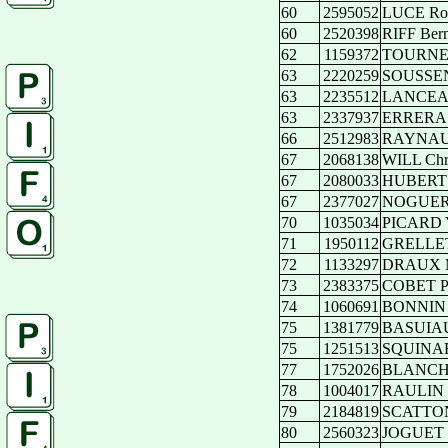
60
2595052
LUCE Ros
60
2520398
RIFF Bern
62
1159372
TOURNED
63
2220259
SOUSSEN
63
2235512
LANCEAU
63
2337937
ERRERA E
66
2512983
RAYNAUD
67
2068138
WILL Chri
67
2080033
HUBERT 
67
2377027
NOGUERA
70
1035034
PICARD Y
71
1950112
GRELLET
72
1133297
DRAUX M
73
2383375
COBET Pa
74
1060691
BONNIN 
75
1381779
BASUIAU
75
1251513
SQUINAB
77
1752026
BLANCH
78
1004017
RAULIN 
79
2184819
SCATTON 
80
2560323
JOGUET 