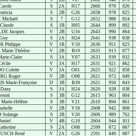
arole
S
2A
H17
2660
978
826
tricia
S
2B
G26
2658
978
825
Michaël
S
7
G12
2652
988
824
Claude
S
1B
H05
2644
899
892
DE Jacques
V
2B
U16
2643
990
864
Guy
S
2A
H24
2641
938
838
 Philippe
V
1B
V10
2636
951
825
arie-Thérèse
V
2B
B19
2635
913
877
rie-Claire
S
3A
V07
2633
939
832
écile
V
3A
H17
2631
921
862
 Colette
V
3A
O01
2625
922
858
RG Roger
V
2B
O08
2621
972
849
 Marie-Françoise
D
3B
B39
2621
950
843
Dany
S
3A
H24
2620
928
838
noit
S
3B
G12
2615
963
804
Marie-Hélène
S
3B
V21
2610
894
861
abelle
V
2B
V18
2608
942
808
Solange
S
2B
V20
2606
989
762
aniel
V
4B
G18
2604
944
811
therine
S
2A
O08
2599
872
867
USCH René
V
2A
G26
2591
849
887