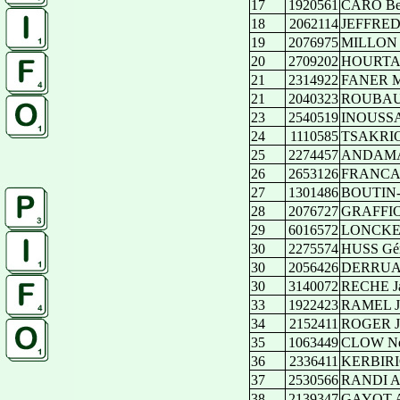
17
1920561
CARO Be
18
2062114
JEFFREDO
19
2076975
MILLON G
20
2709202
HOURTAL 
21
2314922
FANER M
21
2040323
ROUBAUD 
23
2540519
INOUSSA
24
1110585
TSAKRIO
25
2274457
ANDAMA
26
2653126
FRANCAR
27
1301486
BOUTIN-
28
2076727
GRAFFIO
29
6016572
LONCKE P
30
2275574
HUSS Gér
30
2056426
DERRUAU
30
3140072
RECHE Ja
33
1922423
RAMEL Je
34
2152411
ROGER Je
35
1063449
CLOW Ne
36
2336411
KERBIRI
37
2530566
RANDI Al
38
2139347
GAYOT A