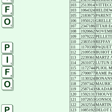
103
2513914
VITTECO
103
1064324
HELDEWE
105
2183675
PARENT 
106
1950121
GRELLET 
107
2347186
ITTAH Ed
108
1920662
NOVEMB
109
1079222
PELLETIE
110
2383519
REFFAY 
111
1170338
PAQUETT
112
2109519
BUHOT H
113
2239361
MARTZ A
114
2631072
LUTUN D
115
1172744
PUJOL Mir
116
2700077
RAME Pat
117
1130324
BONANSE
118
2597342
MAURICE 
119
2587143
SKADARK
120
1592131
THOUVEN
121
1072653
GONSOLIN
122
2632554
MARTIN C
123
1085192
DELOT L