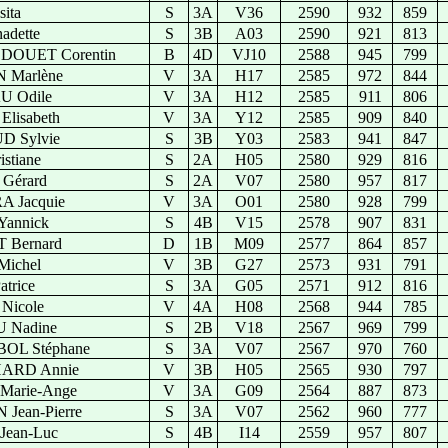
ita
S
3A
V36
2590
932
859
adette
S
3B
A03
2590
921
813
OUET Corentin
B
4D
VJ10
2588
945
799
 Marlène
V
3A
H17
2585
972
844
 Odile
V
3A
H12
2585
911
806
lisabeth
V
3A
Y12
2585
909
840
 Sylvie
S
3B
Y03
2583
941
847
stiane
S
2A
H05
2580
929
816
Gérard
S
2A
V07
2580
957
817
 Jacquie
V
3A
O01
2580
928
799
annick
S
4B
V15
2578
907
831
 Bernard
D
1B
M09
2577
864
857
ichel
V
3B
G27
2573
931
791
trice
S
3A
G05
2571
912
816
Nicole
V
4A
H08
2568
944
785
 Nadine
S
2B
V18
2567
969
799
OL Stéphane
S
3A
V07
2567
970
760
ARD Annie
V
3B
H05
2565
930
797
Marie-Ange
V
3A
G09
2564
887
873
Jean-Pierre
S
3A
V07
2562
960
777
Jean-Luc
S
4B
I14
2559
957
807