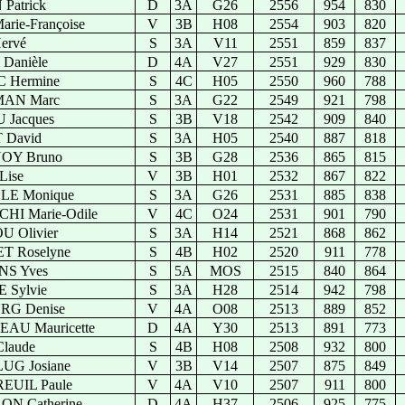
Patrick
D
3A
G26
2556
954
830
rie-Françoise
V
3B
H08
2554
903
820
ervé
S
3A
V11
2551
859
837
Danièle
D
4A
V27
2551
929
830
 Hermine
S
4C
H05
2550
960
788
AN Marc
S
3A
G22
2549
921
798
 Jacques
S
3B
V18
2542
909
840
 David
S
3A
H05
2540
887
818
OY Bruno
S
3B
G28
2536
865
815
Lise
V
3B
H01
2532
867
822
E Monique
S
3A
G26
2531
885
838
HI Marie-Odile
V
4C
O24
2531
901
790
 Olivier
S
3A
H14
2521
868
862
T Roselyne
S
4B
H02
2520
911
778
S Yves
S
5A
MOS
2515
840
864
 Sylvie
S
3A
H28
2514
942
798
G Denise
V
4A
O08
2513
889
852
AU Mauricette
D
4A
Y30
2513
891
773
laude
S
4B
H08
2508
932
800
UG Josiane
V
3B
V14
2507
875
849
UIL Paule
V
4A
V10
2507
911
800
N Catherine
D
4A
H37
2506
925
775