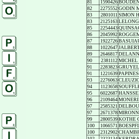
81
1590426
BOUDEN 
82
2275552
GODIN Ma
83
2801011
SIMON H
83
2125163
LELONG 
85
2254443
QUINSAC
86
2045992
ROGGEM
87
1922726
BASUIAU
88
1022647
JALBERT
89
2646817
DELANN
90
2381112
MICHEL 
91
2283823
GRUYELL
91
1221639
PAPINESC
93
2276063
CLEUZIOU
94
1123658
SOUFFLE
95
6022687
HANSSEN
96
2109464
MONERIE
97
2585321
DELBOUR
97
2671378
MIRONNE
99
2800539
KOTHE C
100
1066571
BOESPFL
100
2312902
CHAMBRE
102
2323134
KERDRAO