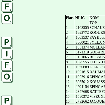
Place
NLIC
NOM
TOP
1
2108555
SCHAUSI 
2
1922772
ROQUES 
3
1003537
FAYE Jos
4
8000021
SYLLA M
5
1381374
MOLLAR
6
3171319
GOBARD 
7
1131065
BLISSON
8
1575555
FELEZ Da
9
1060689
DIENG O
10
1921615
BAUMAN
11
1923916
EPINGAR
12
8035012
KOUASSI 
13
1921154
EPINGARD
14
2357608
BATTEFO
15
1590372
VISEUX A
15
2782662
JACQUEM