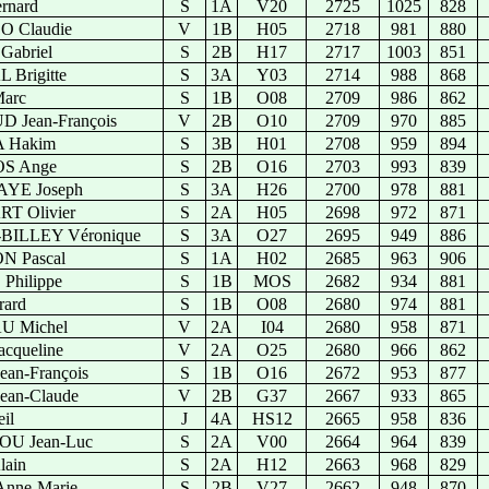
rnard
S
1A
V20
2725
1025
828
 Claudie
V
1B
H05
2718
981
880
abriel
S
2B
H17
2717
1003
851
Brigitte
S
3A
Y03
2714
988
868
arc
S
1B
O08
2709
986
862
Jean-François
V
2B
O10
2709
970
885
 Hakim
S
3B
H01
2708
959
894
S Ange
S
2B
O16
2703
993
839
YE Joseph
S
3A
H26
2700
978
881
T Olivier
S
2A
H05
2698
972
871
BILLEY Véronique
S
3A
O27
2695
949
886
N Pascal
S
1A
H02
2685
963
906
hilippe
S
1B
MOS
2682
934
881
ard
S
1B
O08
2680
974
881
 Michel
V
2A
I04
2680
958
871
cqueline
V
2A
O25
2680
966
862
an-François
S
1B
O16
2672
953
877
an-Claude
V
2B
G37
2667
933
865
il
J
4A
HS12
2665
958
836
OU Jean-Luc
S
2A
V00
2664
964
839
ain
S
2A
H12
2663
968
829
nne-Marie
S
2B
V27
2662
948
870