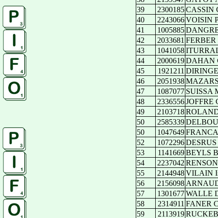
39
2300185
CASSIN C
40
2243066
VOISIN Pa
41
1005885
DANGRE 
42
2033681
FERBER 
43
1041058
ITURRAL
44
2000619
DAHAN 
45
1921211
DIRINGER
46
2051938
MAZARS M
47
1087077
SUISSA Ma
48
2336556
JOFFRE C
49
2103718
ROLANDO
50
2585339
DELBOU
50
1047649
FRANCAIS
52
1072296
DESRUS 
53
1141669
BEYLS Be
54
2237042
RENSON 
55
2144948
VILAIN Is
56
2156098
ARNAUD 
57
1301677
WALLE D
58
2314911
FANER Ca
59
2113919
RUCKEB