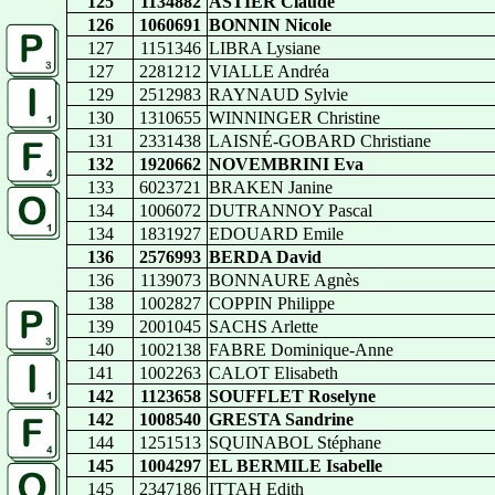
125
1134882
ASTIER Claude
126
1060691
BONNIN Nicole
127
1151346
LIBRA Lysiane
127
2281212
VIALLE Andréa
129
2512983
RAYNAUD Sylvie
130
1310655
WINNINGER Christine
131
2331438
LAISNÉ-GOBARD Christiane
132
1920662
NOVEMBRINI Eva
133
6023721
BRAKEN Janine
134
1006072
DUTRANNOY Pascal
134
1831927
EDOUARD Emile
136
2576993
BERDA David
136
1139073
BONNAURE Agnès
138
1002827
COPPIN Philippe
139
2001045
SACHS Arlette
140
1002138
FABRE Dominique-Anne
141
1002263
CALOT Elisabeth
142
1123658
SOUFFLET Roselyne
142
1008540
GRESTA Sandrine
144
1251513
SQUINABOL Stéphane
145
1004297
EL BERMILE Isabelle
145
2347186
ITTAH Edith