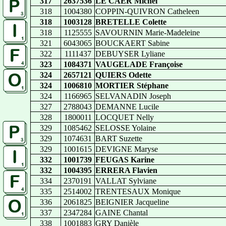
317
2637536
LE CAER Michel
318
1004380
COPPIN-QUIVRON Catheleen
318
1003128
BRETELLE Colette
318
1125555
SAVOURNIN Marie-Madeleine
321
6043065
BOUCKAERT Sabine
322
1111437
DEBUYSER Lyliane
323
1084371
VAUGELADE Françoise
324
2657121
QUIERS Odette
324
1006810
MORTIER Stéphane
324
1166965
SELVANADIN Joseph
327
2788043
DEMANNE Lucile
328
1800011
LOCQUET Nelly
329
1085462
SELOSSE Yolaine
329
1074631
BART Suzette
329
1001615
DEVIGNE Maryse
332
1001739
FEUGAS Karine
332
1004395
ERRERA Flavien
334
2370191
VALLAT Sylviane
335
2514002
TRENTESAUX Monique
336
2061825
BEIGNIER Jacqueline
337
2347284
GAINE Chantal
338
1001883
GRY Danièle