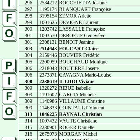
296
2584212
ROCCHIETTA Josiane
297
1195174
BLANQUART Françoise
298
3195154
ZEMOR Arlette
299
1001625
DEVIGNE Laurent
300
1203742
LASSALLE Françoise
301
1003570
DEBOEUF Geneviève
301
2308131
BENOIT Jeanine
303
2514643
FOUCART Claire
304
2159446
BOUVIER Frédéric
305
2200959
BOUCHAUD Monique
306
2218048
BOUTIERE Josette
306
2373871
CAVAGNA Marie-Louise
308
2238619
ILLIDO Viviane
309
1320272
RIBUE Isabelle
309
1191602
GARCIA Michèle
309
1140986
VILLAUME Christine
309
1146833
COINTAULT Vincent
313
1046225
RAYNAL Christian
314
1007432
VAUTE Christiane
315
2230901
ROGER Danielle
316
2675973
MORGAN Michel