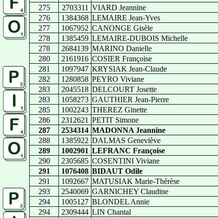
275
2703311
VIARD Jeannine
276
1384368
LEMAIRE Jean-Yves
277
1067952
CANONGE Gisèle
278
1385459
LEMAIRE-DUBOIS Michelle
278
2684139
MARINO Danielle
280
2161916
COSIER Françoise
281
1097947
KRYSIAK Jean-Claude
282
1280858
PEYRO Viviane
283
2045518
DELCOURT Josette
283
1058273
GAUTHIER Jean-Pierre
285
1002243
THEREZ Ginette
286
2312621
PETIT Simone
287
2534314
MADONNA Jeannine
288
1385922
DALMAS Geneviève
289
1002901
LEFRANC Françoise
290
2305685
COSENTINI Viviane
291
1076408
BIDAUT Odile
291
1092667
MATUSIAK Marie-Thérèse
293
2540069
GARNICHEY Claudine
294
1005127
BLONDEL Annie
294
2309444
LIN Chantal