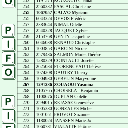
253
1191575
ROUZAUD Chantal
254
2560332
PASCAL Christiane
255
1067057
CALVO Myriam
255
6043324
DEVOS Frédéric
257
2383644
NIMAL Odette
257
2540328
JACQUET Sylvie
259
2153768
GENTY Jacqueline
260
6046038
RENAUD Christophe
261
1003853
GARCINI Nicole
262
2579486
SALMON Marie-Thérèse
262
1280329
COINTAULT Josette
264
2625034
FLORENCEAU Thérèse
264
1074208
DAUTRY Thierry
266
1004930
GEBELIN Maryvonne
267
1291286
ZOUAOUI Yasmina
268
3105765
CHOISELAT Benjamin
268
1100676
DUPLAN Colette
270
2594015
REJASSE Geneviève
271
1005380
GONZALES Michel
272
1001051
PRUVOT Suzanne
273
1180024
JANSSEN Marie-Jo
274
1060781
VIALATTE Jérôme