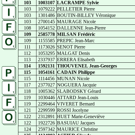
103
1003107
LACRAMPE Sylvie
103
1079222
PELLETIER Pierre
103
1301486
BOUTIN-BILLEY Véronique
103
2700145
MAURAGE Nicole
108
1054152
DALLENNE Jean-Pierre
109
2585778
MILSAN Frédéric
109
1155585
PREPIC Jean-Marc
111
1173026
SENOT Pierre
112
1053295
MALGAT Denis
113
2337937
ERRERA Elisabeth
114
1592131
THOUVENEL Jean-Georges
115
1054161
CADAIN Philippe
115
1114456
MUNAN Nicole
117
2377027
NOGUERA Jacquie
118
1005362
SLABODSKY Gérard
119
1030446
ATTARD Jean-Louis
119
2299464
VIVERET Bernard
121
2299599
ROSSI Jocelyne
122
2312891
HUET Marie-Geneviève
122
1922726
BASUIAU Jacques
124
2597342
MAURICE Christine