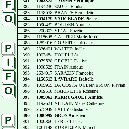
381
1003375
TAUPIN Véronique
382
1194236
SZULC Emilia
383
1158558
BRANTE Bernadette
384
1054179
VAUGELADE Pierre
385
1590435
BOUDEN Annette
386
2200803
VIDAL Suzette
386
1118608
GAUTIER Marie-Josée
388
1282016
GOBERT Christiane
389
2326401
WALTER Joëlle
390
1003484
HOUEL Léa
391
1079528
GROELL Denise
392
1098529
FRAIN Anique
393
2634017
SARAZIN Françoise
394
1150513
LAVRARD Isabelle
395
1005955
DA COSTA-QUENNESSON Flavian
396
1069518
MARINETTE Roseline
397
1005063
PERRUGAULT Annick
398
1192621
VILLAIN Marie-Catherine
399
2675949
LATTY Ghislaine
400
1006999
GROS Aurélien
401
1009366
LEBLET Pascal
402
1001148
KURKDJIAN Marcel