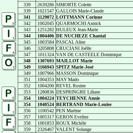
339
2639286
SIMORTE Colette
339
1021547
GALLOIS Marie-Claude
341
1129072
LOTTMANN Corinne
342
1002045
QUARMOCHI Annick
343
1251282
HULEUX Jean-Marie
344
1004406
DE NUCHEZE Chantal
345
1003584
PASCAL Aline
346
3205808
CRUCIANI Joëlle
347
1011324
VAN DE CASTEELE Dominique
348
1307693
MAILLOT Marie
349
1166943
SPITZ Marie-José
349
1007966
MASSON Dominique
351
1004353
MAY Mado
352
1004200
REVEL Rosine
353
1280836
DESPRINGRE Liliane
354
1004224
TEYCHENNE Annie
354
1040524
BERTRAND Marie-Louise
356
1100542
PEN Martine
357
1005317
GERON Eveline
358
1001853
ROUX Michèle
359
2326467
VALENT Solange