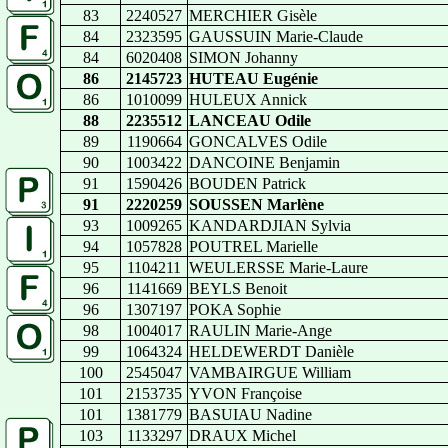
83
2240527
MERCHIER Gisèle
84
2323595
GAUSSUIN Marie-Claude
84
6020408
SIMON Johanny
86
2145723
HUTEAU Eugénie
86
1010099
HULEUX Annick
88
2235512
LANCEAU Odile
89
1190664
GONCALVES Odile
90
1003422
DANCOINE Benjamin
91
1590426
BOUDEN Patrick
91
2220259
SOUSSEN Marlène
93
1009265
KANDARDJIAN Sylvia
94
1057828
POUTREL Marielle
95
1104211
WEULERSSE Marie-Laure
96
1141669
BEYLS Benoit
96
1307197
POKA Sophie
98
1004017
RAULIN Marie-Ange
99
1064324
HELDEWERDT Danièle
100
2545047
VAMBAIRGUE William
101
2153735
YVON Françoise
101
1381779
BASUIAU Nadine
103
1133297
DRAUX Michel