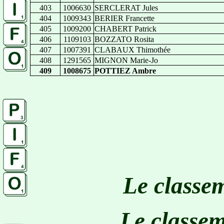
403
1006630
SERCLERAT Jules
404
1009343
BERIER Francette
405
1009200
CHABERT Patrick
406
1109103
BOZZATO Rosita
407
1007391
CLABAUX Thimothée
408
1291565
MIGNON Marie-Jo
409
1008675
POTTIEZ Ambre
Le classe
Le classe