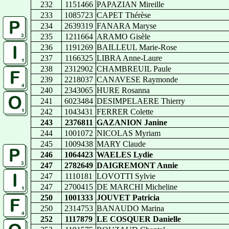
232
1151466
PAPAZIAN Mireille
233
1085723
CAPET Thérèse
234
2639319
FANARA Maryse
235
1211664
ARAMO Gisèle
236
1191269
BAILLEUL Marie-Rose
237
1166325
LIBRA Anne-Laure
238
2312902
CHAMBREUIL Paule
239
2218037
CANAVESE Raymonde
240
2343065
HURE Rosanna
241
6023484
DESIMPELAERE Thierry
242
1043431
FERRER Colette
243
2376811
GAZANION Janine
244
1001072
NICOLAS Myriam
245
1009438
MARY Claude
246
1064423
WAELES Lydie
247
2782649
DAIGREMONT Annie
247
1110181
LOVOTTI Sylvie
247
2700415
DE MARCHI Micheline
250
1001333
JOUVET Patricia
250
2314753
BANAUDO Marina
252
1117879
LE COSQUER Danielle