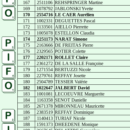
167
2511106
REHSPRINGER Martine
169
1078792
JABLONSKI Yvette
170
2554716
LE CAER Aurélien
171
1002331
DEGUETTES Pascal
172
1133501
AIELLO Pierrette
173
1005078
ESTELLON Claudia
174
2251173
NARAT Simone
175
2163666
DE FREITAS Pierre
176
2329565
POTIER Colette
177
2202171
ROLLET Claire
177
2361272
DE LA SALLE Françoise
179
1271554
BERTUZZI Nicole
180
2279761
REFFAY Josette
180
2504789
TESSIER Valérie
182
1022647
JALBERT David
183
1001081
LECOEUVRE Marguerite
184
1163358
SENOT Danielle
185
2671378
MIRONNEAU Mauricette
186
2383519
REFFAY Dominique
187
1140413
TURIAF Nicole
188
1591373
DHEEDENE Monique