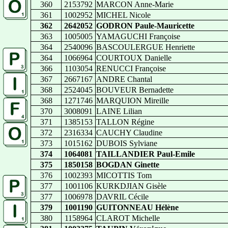
360
2153792
MARCON Anne-Marie
361
1002952
MICHEL Nicole
362
2642052
GODRON Paule-Mauricette
363
1005005
YAMAGUCHI Françoise
364
2540096
BASCOULERGUE Henriette
364
1066964
COURTOUX Danielle
366
1103054
RENUCCI Françoise
367
2667167
ANDRE Chantal
368
2524045
BOUVEUR Bernadette
368
1271746
MARQUION Mireille
370
3008091
LAINE Lilian
371
1385153
TALLON Régine
372
2316334
CAUCHY Claudine
373
1015162
DUBOIS Sylviane
374
1064081
TAILLANDIER Paul-Emile
375
1850158
BOGDAN Ginette
376
1002393
MICOTTIS Tom
377
1001106
KURKDJIAN Gisèle
377
1006978
DAVRIL Cécile
379
1001190
GUITONNEAU Hélène
380
1158964
CLAROT Michelle