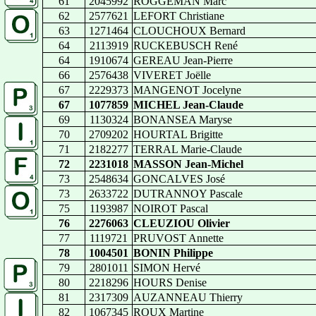
61
2045992
ROGGEMAN Marc
62
2577621
LEFORT Christiane
63
1271464
CLOUCHOUX Bernard
64
2113919
RUCKEBUSCH René
64
1910674
GEREAU Jean-Pierre
66
2576438
VIVERET Joëlle
67
2229373
MANGENOT Jocelyne
67
1077859
MICHEL Jean-Claude
69
1130324
BONANSEA Maryse
70
2709202
HOURTAL Brigitte
71
2182277
TERRAL Marie-Claude
72
2231018
MASSON Jean-Michel
73
2548634
GONCALVES José
73
2633722
DUTRANNOY Pascale
75
1193987
NOIROT Pascal
76
2276063
CLEUZIOU Olivier
77
1119721
PRUVOST Annette
78
1004501
BONIN Philippe
79
2801011
SIMON Hervé
80
2218296
HOURS Denise
81
2317309
AUZANNEAU Thierry
82
1067345
ROUX Martine