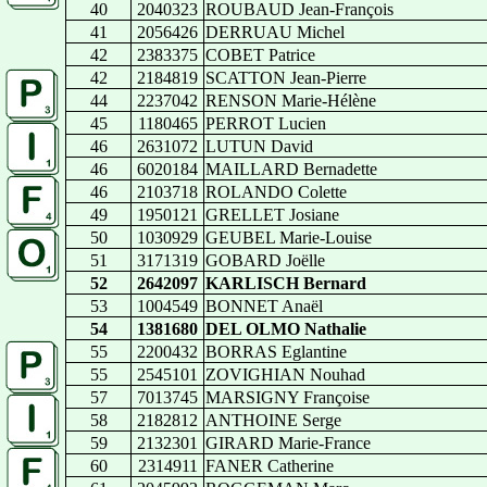
40
2040323
ROUBAUD Jean-François
41
2056426
DERRUAU Michel
42
2383375
COBET Patrice
42
2184819
SCATTON Jean-Pierre
44
2237042
RENSON Marie-Hélène
45
1180465
PERROT Lucien
46
2631072
LUTUN David
46
6020184
MAILLARD Bernadette
46
2103718
ROLANDO Colette
49
1950121
GRELLET Josiane
50
1030929
GEUBEL Marie-Louise
51
3171319
GOBARD Joëlle
52
2642097
KARLISCH Bernard
53
1004549
BONNET Anaël
54
1381680
DEL OLMO Nathalie
55
2200432
BORRAS Eglantine
55
2545101
ZOVIGHIAN Nouhad
57
7013745
MARSIGNY Françoise
58
2182812
ANTHOINE Serge
59
2132301
GIRARD Marie-France
60
2314911
FANER Catherine