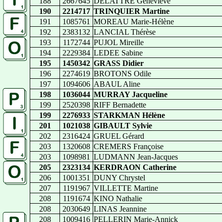
188
2667645
DELATTRE Geneviève
190
2214717
TRINQUIER Martine
191
1085761
MOREAU Marie-Hélène
192
2383132
LANCIAL Thérèse
193
1172744
PUJOL Mireille
194
2229384
LEDEE Sabine
195
1450342
GRASS Didier
196
2274619
BROTONS Odile
197
1094606
ABAUL Aline
198
1036044
MURRAY Jacqueline
199
2520398
RIFF Bernadette
199
2276933
STARKMAN Hélène
201
1021038
GIBAULT Sylvie
202
2316424
GRUEL Gérard
203
1320608
CREMERS Françoise
203
1098981
LUDMANN Jean-Jacques
205
2323134
KERDRAON Catherine
206
1001351
DUNY Chrystel
207
1191967
VILLETTE Martine
208
1191674
KINO Nathalie
208
2030649
LINAS Jeannine
208
1009416
PELLERIN Marie-Annick