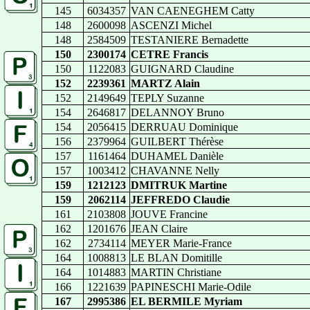
145
6034357
VAN CAENEGHEM Catty
148
2600098
ASCENZI Michel
148
2584509
TESTANIERE Bernadette
150
2300174
CETRE Francis
150
1122083
GUIGNARD Claudine
152
2239361
MARTZ Alain
152
2149649
TEPLY Suzanne
154
2646817
DELANNOY Bruno
154
2056415
DERRUAU Dominique
156
2379964
GUILBERT Thérèse
157
1161464
DUHAMEL Danièle
157
1003412
CHAVANNE Nelly
159
1212123
DMITRUK Martine
159
2062114
JEFFREDO Claudie
161
2103808
JOUVE Francine
162
1201676
JEAN Claire
162
2734114
MEYER Marie-France
164
1008813
LE BLAN Domitille
164
1014883
MARTIN Christiane
166
1221639
PAPINESCHI Marie-Odile
167
2995386
EL BERMILE Myriam