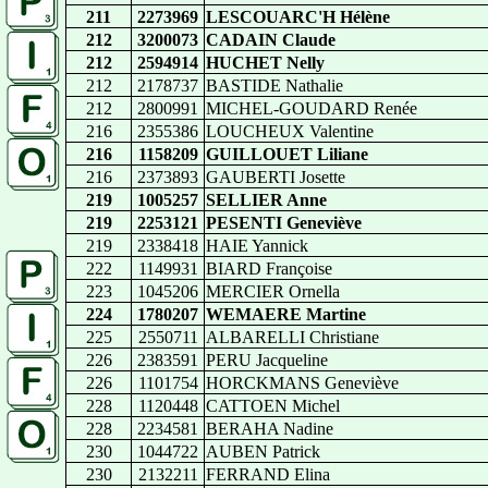
211
2273969
LESCOUARC'H Hélène
212
3200073
CADAIN Claude
212
2594914
HUCHET Nelly
212
2178737
BASTIDE Nathalie
212
2800991
MICHEL-GOUDARD Renée
216
2355386
LOUCHEUX Valentine
216
1158209
GUILLOUET Liliane
216
2373893
GAUBERTI Josette
219
1005257
SELLIER Anne
219
2253121
PESENTI Geneviève
219
2338418
HAIE Yannick
222
1149931
BIARD Françoise
223
1045206
MERCIER Ornella
224
1780207
WEMAERE Martine
225
2550711
ALBARELLI Christiane
226
2383591
PERU Jacqueline
226
1101754
HORCKMANS Geneviève
228
1120448
CATTOEN Michel
228
2234581
BERAHA Nadine
230
1044722
AUBEN Patrick
230
2132211
FERRAND Elina