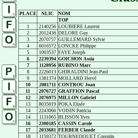
PLACE
NLIC
NOM
TOP
1
2140256
LOUBIERE Laurent
2
2012436
DELORE Guy
3
2070757
GUILLEMARD Sylvie
4
6016572
LONCKE Philippe
5
1003537
FAYE Joseph
6
2239394
GOICHON Assia
7
1128956
RUBINO Marc
8
2226013
GHIRALDINI Jean-Paul
9
1381374
MOLLARD Hervé
10
2081711
CONTROU Joan
11
2076727
GRAFFION Pascal
12
2076975
MILLON Gabriel
13
8035019
POKA Elisée
14
2243066
VOISIN Patricia
14
1131065
BLISSON Yves
16
2300185
CASSIN Carole
17
2033681
FERBER Claude
18
1159372
TOURNEDOUET Corentin