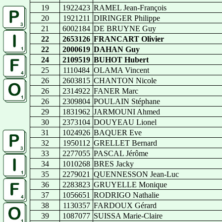
19
1922423
RAMEL Jean-François
20
1921211
DIRINGER Philippe
21
6002184
DE BRUYNE Guy
22
2653126
FRANCART Olivier
22
2000619
DAHAN Guy
24
2109519
BUHOT Hubert
25
1110484
OLAMA Vincent
26
2603815
CHANTON Nicole
26
2314922
FANER Marc
26
2309804
POULAIN Stéphane
29
1831962
JARMOUNI Ahmed
30
2373104
DOUYEAU Lionel
31
1024926
BAQUER Eve
32
1950112
GRELLET Bernard
33
2277055
PASCAL Jérôme
34
1010268
BRES Jacky
35
2279021
QUENNESSON Jean-Luc
36
2283823
GRUYELLE Monique
37
1056651
RODRIGO Nathalie
38
1130357
FARDOUX Gérard
39
1087077
SUISSA Marie-Claire