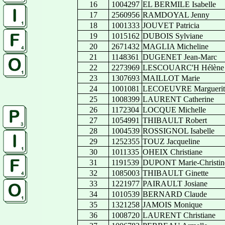
16
1004297
EL BERMILE Isabelle
17
2560956
RAMDOYAL Jenny
18
1001333
JOUVET Patricia
19
1015162
DUBOIS Sylviane
20
2671432
MAGLIA Micheline
21
1148361
DUGENET Jean-Marc
22
2273969
LESCOUARC'H Hélène
23
1307693
MAILLOT Marie
24
1001081
LECOEUVRE Marguerit
25
1008399
LAURENT Catherine
26
1172304
LOCQUE Michelle
27
1054991
THIBAULT Robert
28
1004539
ROSSIGNOL Isabelle
29
1252355
TOUZ Jacqueline
30
1011335
OHEIX Christiane
31
1191539
DUPONT Marie-Christin
32
1085003
THIBAULT Ginette
33
1221977
PAIRAULT Josiane
34
1010539
BERNARD Claude
35
1321258
JAMOIS Monique
36
1008720
LAURENT Christiane