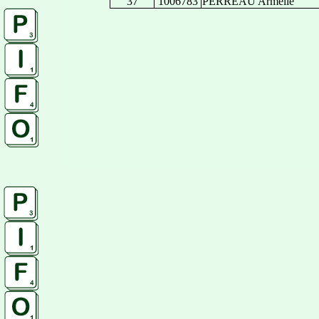
37
1006783
PERREAU Armelle