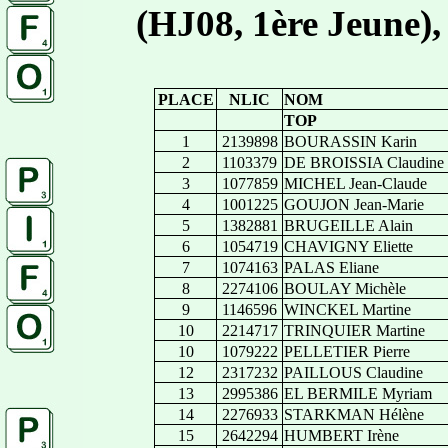
(HJ08, 1ère Jeune),
PLACE
NLIC
NOM
TOP
1
2139898
BOURASSIN Karin
2
1103379
DE BROISSIA Claudine
3
1077859
MICHEL Jean-Claude
4
1001225
GOUJON Jean-Marie
5
1382881
BRUGEILLE Alain
6
1054719
CHAVIGNY Eliette
7
1074163
PALAS Eliane
8
2274106
BOULAY Michèle
9
1146596
WINCKEL Martine
10
2214717
TRINQUIER Martine
10
1079222
PELLETIER Pierre
12
2317232
PAILLOUS Claudine
13
2995386
EL BERMILE Myriam
14
2276933
STARKMAN Hélène
15
2642294
HUMBERT Irène