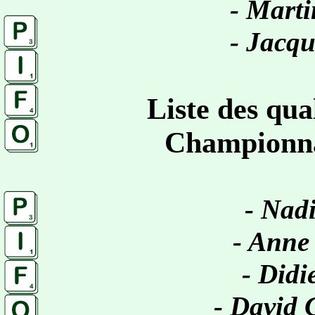
- Mart
- Jacq
Liste des qua
Championna
- Nad
- Anne
- Didi
- David