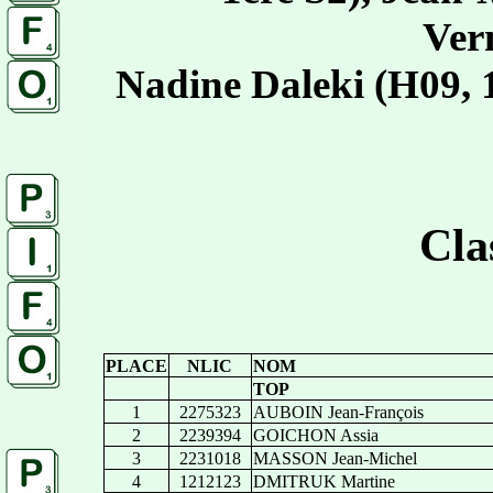
Ver
Nadine Daleki (H09, 
Cla
PLACE
NLIC
NOM
TOP
1
2275323
AUBOIN Jean-François
2
2239394
GOICHON Assia
3
2231018
MASSON Jean-Michel
4
1212123
DMITRUK Martine