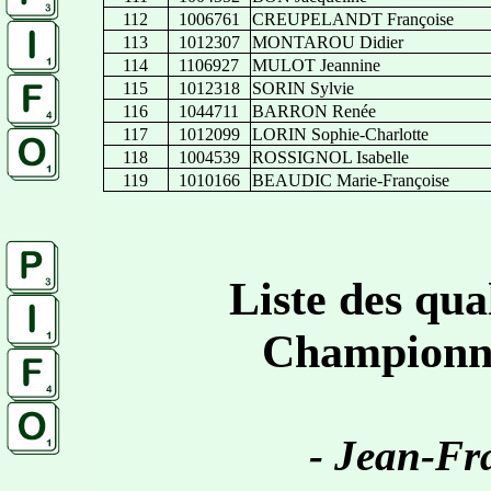
112
1006761
CREUPELANDT Françoise
113
1012307
MONTAROU Didier
114
1106927
MULOT Jeannine
115
1012318
SORIN Sylvie
116
1044711
BARRON Renée
117
1012099
LORIN Sophie-Charlotte
118
1004539
ROSSIGNOL Isabelle
119
1010166
BEAUDIC Marie-Françoise
Liste des qua
Championna
- Jean-Fr