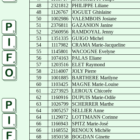
48
2321812
PHILIPPE Liliane
48
1126767
JOGUET Ghislaine
50
1002986
VALEMBOIS Josiane
51
2376811
GAZANION Janine
52
2560956
RAMDOYAL Jenny
53
1351335
GUIGO Michel
54
1117982
CRAMA Marie-Jacqueline
55
1145801
WACOGNE Evelyne
56
1074163
PALAS Eliane
57
1203516
ELET Raymond
58
2114007
JOLY Pierre
59
1001885
BARTHERE Marilyne
60
1103425
MAGNE Marie-Louise
61
2273925
LEROUX Chicorée
62
1160916
DUPUIS Marie-Odile
63
1026799
SCHERRER Marthe
64
1005257
SELLIER Anne
64
1129072
LOTTMANN Corinne
66
1166943
SPITZ Marie-José
66
1168552
RENOUX Michèle
68
1850158
BOGDAN Ginette