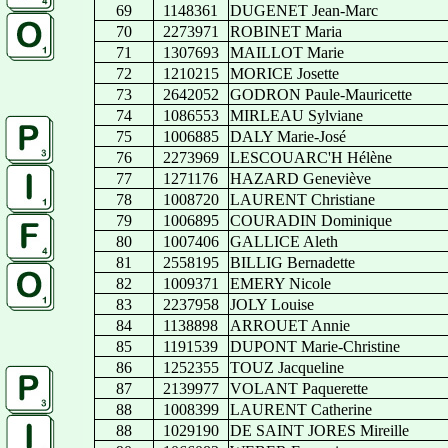
69
1148361
DUGENET Jean-Marc
70
2273971
ROBINET Maria
71
1307693
MAILLOT Marie
72
1210215
MORICE Josette
73
2642052
GODRON Paule-Mauricette
74
1086553
MIRLEAU Sylviane
75
1006885
DALY Marie-José
76
2273969
LESCOUARC'H Hélène
77
1271176
HAZARD Geneviève
78
1008720
LAURENT Christiane
79
1006895
COURADIN Dominique
80
1007406
GALLICE Aleth
81
2558195
BILLIG Bernadette
82
1009371
EMERY Nicole
83
2237958
JOLY Louise
84
1138898
ARROUET Annie
85
1191539
DUPONT Marie-Christine
86
1252355
TOUZ Jacqueline
87
2139977
VOLANT Paquerette
88
1008399
LAURENT Catherine
88
1029190
DE SAINT JORES Mireille