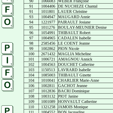
90
1066083
WEBER Françoise
91
1004406
DE NUCHEZE Chantal
91
1011801
LAUER Christine
93
1004947
MAUGARD Annie
94
1221977
PAIRAULT Josiane
95
1011276
BOULAY-MEUNIER Denise
96
1054991
THIBAULT Robert
97
1004965
CADALEN Isabelle
98
2585456
LE COENT Jeanne
99
1002862
PION Nicole
100
2671432
MAGLIA Micheline
101
1006721
AMAGNOU Annick
102
1004563
DOUCHET Catherine
103
1150513
LAVRARD Isabelle
104
1085003
THIBAULT Ginette
104
1010041
CHARLIER Marie-Anne
106
1002811
GACHOT Jeanne
107
1012836
BACRI Dominique
108
1003132
PIOT Janine
109
1001089
HONVAULT Catherine
110
1321258
JAMOIS Monique
111
1004552
BON Jacqueline