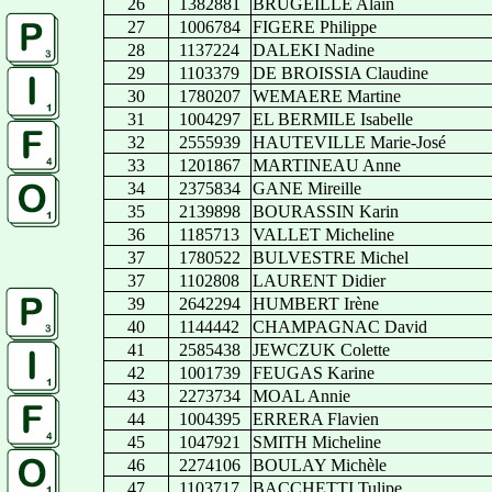
26
1382881
BRUGEILLE Alain
27
1006784
FIGERE Philippe
28
1137224
DALEKI Nadine
29
1103379
DE BROISSIA Claudine
30
1780207
WEMAERE Martine
31
1004297
EL BERMILE Isabelle
32
2555939
HAUTEVILLE Marie-José
33
1201867
MARTINEAU Anne
34
2375834
GANE Mireille
35
2139898
BOURASSIN Karin
36
1185713
VALLET Micheline
37
1780522
BULVESTRE Michel
37
1102808
LAURENT Didier
39
2642294
HUMBERT Irène
40
1144442
CHAMPAGNAC David
41
2585438
JEWCZUK Colette
42
1001739
FEUGAS Karine
43
2273734
MOAL Annie
44
1004395
ERRERA Flavien
45
1047921
SMITH Micheline
46
2274106
BOULAY Michèle
47
1103717
BACCHETTI Tulipe