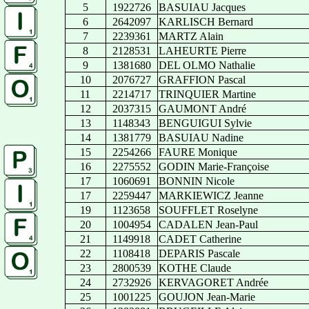
5
1922726
BASUIAU Jacques
6
2642097
KARLISCH Bernard
7
2239361
MARTZ Alain
8
2128531
LAHEURTE Pierre
9
1381680
DEL OLMO Nathalie
10
2076727
GRAFFION Pascal
11
2214717
TRINQUIER Martine
12
2037315
GAUMONT André
13
1148343
BENGUIGUI Sylvie
14
1381779
BASUIAU Nadine
15
2254266
FAURE Monique
16
2275552
GODIN Marie-Françoise
17
1060691
BONNIN Nicole
17
2259447
MARKIEWICZ Jeanne
19
1123658
SOUFFLET Roselyne
20
1004954
CADALEN Jean-Paul
21
1149918
CADET Catherine
22
1108418
DEPARIS Pascale
23
2800539
KOTHE Claude
24
2732926
KERVAGORET Andrée
25
1001225
GOUJON Jean-Marie