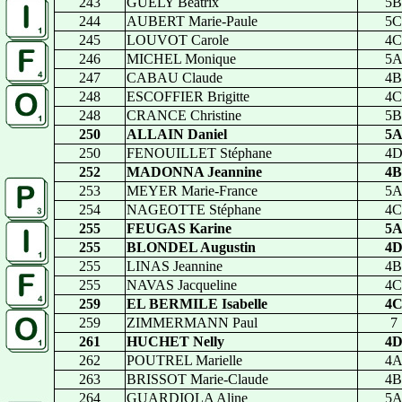
243
GUELY Beatrix
5B
244
AUBERT Marie-Paule
5C
245
LOUVOT Carole
4C
246
MICHEL Monique
5
247
CABAU Claude
4B
248
ESCOFFIER Brigitte
4C
248
CRANCE Christine
5B
250
ALLAIN Daniel
5
250
FENOUILLET Stéphane
4
252
MADONNA Jeannine
4B
253
MEYER Marie-France
5
254
NAGEOTTE Stéphane
4C
255
FEUGAS Karine
5
255
BLONDEL Augustin
4
255
LINAS Jeannine
4B
255
NAVAS Jacqueline
4C
259
EL BERMILE Isabelle
4
259
ZIMMERMANN Paul
7
261
HUCHET Nelly
4
262
POUTREL Marielle
4
263
BRISSOT Marie-Claude
4B
264
GUARDIOLA Aline
5