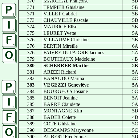
370
MARCHAL Françoise
5
371
TEMPIER Ghislaine
5B
371
VILLET Gabriel
5B
373
CHAUVILLE Pascale
5
374
MAURICE Elise
5B
375
LEURET Yvette
5
376
VILLAUME Christine
5B
376
BERTIN Mireille
6
376
FAIVRE DUPAIGRE Jacques
5
379
BOUTHIAUX Madeleine
4B
380
SCHERRER Marthe
5B
381
ARIZZI Richard
5
382
BANAUDO Marina
4C
383
VEGEZZI Geneviève
5
384
BOURGEOIS Josiane
5C
385
BENOIT Jeanine
5
385
BARRE Claudette
5
387
MONTAGNE Kim
5
388
BADER Colette
4
389
COTE Ghislaine
5C
390
DESCAMPS Maryvonne
5C
390
AUBERT Frédérique
5