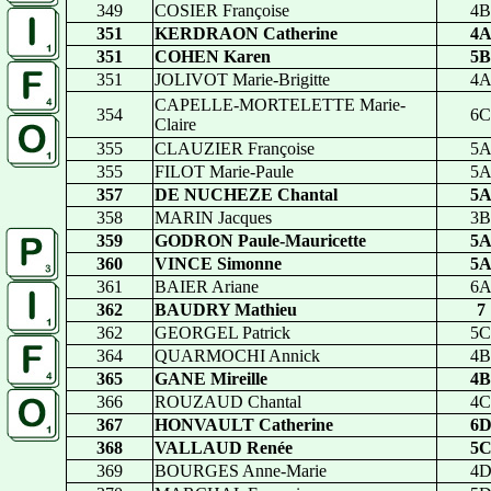
349
COSIER Françoise
4B
351
KERDRAON Catherine
4
351
COHEN Karen
5B
351
JOLIVOT Marie-Brigitte
4
CAPELLE-MORTELETTE Marie-
354
6C
Claire
355
CLAUZIER Françoise
5
355
FILOT Marie-Paule
5
357
DE NUCHEZE Chantal
5
358
MARIN Jacques
3B
359
GODRON Paule-Mauricette
5
360
VINCE Simonne
5
361
BAIER Ariane
6
362
BAUDRY Mathieu
7
362
GEORGEL Patrick
5C
364
QUARMOCHI Annick
4B
365
GANE Mireille
4B
366
ROUZAUD Chantal
4C
367
HONVAULT Catherine
6
368
VALLAUD Renée
5
369
BOURGES Anne-Marie
4