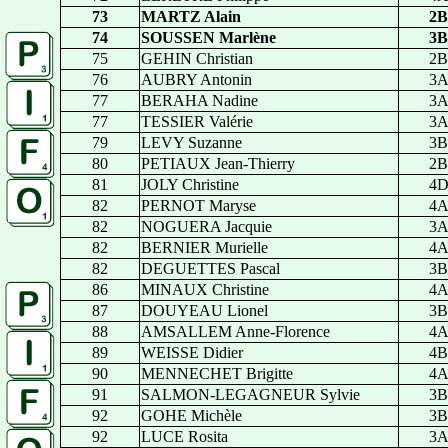
73
MARTZ Alain
2B
74
SOUSSEN Marlène
3B
75
GEHIN Christian
2B
76
AUBRY Antonin
3
77
BERAHA Nadine
3
77
TESSIER Valérie
3
79
LEVY Suzanne
3B
80
PETIAUX Jean-Thierry
2B
81
JOLY Christine
4
82
PERNOT Maryse
4
82
NOGUERA Jacquie
3
82
BERNIER Murielle
4
82
DEGUETTES Pascal
3B
86
MINAUX Christine
4
87
DOUYEAU Lionel
3B
88
AMSALLEM Anne-Florence
4
89
WEISSE Didier
4B
90
MENNECHET Brigitte
4
91
SALMON-LEGAGNEUR Sylvie
3B
92
GOHE Michèle
3B
92
LUCE Rosita
3