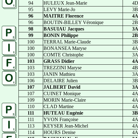
94
HULEUX Jean-Marie
4
95
LEVY Marie-Jo
3B
96
MAITRE Florence
4
96
BOUTIN-BILLEY Véronique
2B
98
BASUIAU Jacques
3
99
BONIN Philippe
2B
100
TERRAL Marie-Claude
3B
100
BONANSEA Maryse
4
100
COMTE Christophe
3
103
GRASS Didier
4
103
TREZZINI Maryse
4B
103
JANIN Mathieu
3
106
DELAIRE Julien
3B
107
JALBERT David
3
107
CUINET Monique
4
109
MORIN Marie-Claire
4
110
CLAD Martine
4
111
HUTEAU Eugénie
3B
111
YVON Françoise
4
113
KEYSER Jean-Michel
4
114
HOURS Denise
4