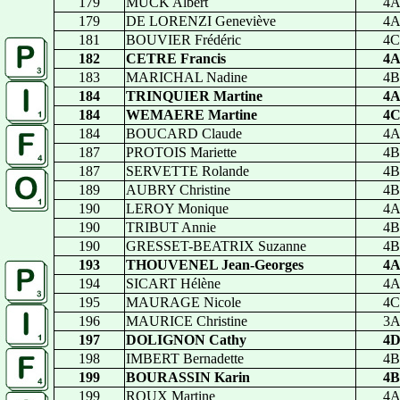
179
MUCK Albert
4
179
DE LORENZI Geneviève
4
181
BOUVIER Frédéric
4C
182
CETRE Francis
4
183
MARICHAL Nadine
4B
184
TRINQUIER Martine
4
184
WEMAERE Martine
4
184
BOUCARD Claude
4
187
PROTOIS Mariette
4B
187
SERVETTE Rolande
4B
189
AUBRY Christine
4B
190
LEROY Monique
4
190
TRIBUT Annie
4B
190
GRESSET-BEATRIX Suzanne
4B
193
THOUVENEL Jean-Georges
4
194
SICART Hélène
4
195
MAURAGE Nicole
4C
196
MAURICE Christine
3
197
DOLIGNON Cathy
4
198
IMBERT Bernadette
4B
199
BOURASSIN Karin
4B
199
ROUX Martine
4