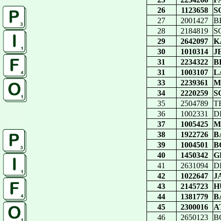
26
1123658
S
27
2001427
B
28
2184819
S
29
2642097
K
30
1010314
J
31
2234322
B
31
1003107
L
33
2239361
M
34
2220259
S
35
2504789
TE
36
1002331
D
37
1005425
M
38
1922726
B
39
1004501
B
40
1450342
G
41
2631094
D
42
1022647
J
43
2145723
H
44
1381779
B
45
2300016
A
46
2650123
B