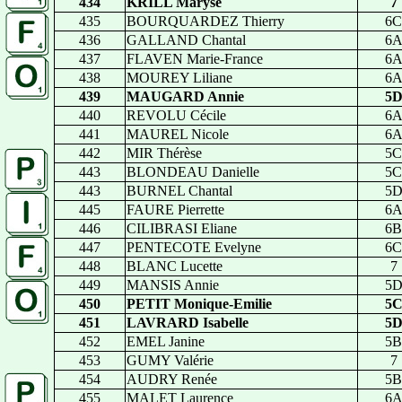
434
KRILL Maryse
7
435
BOURQUARDEZ Thierry
6C
436
GALLAND Chantal
6
437
FLAVEN Marie-France
6
438
MOUREY Liliane
6
439
MAUGARD Annie
5
440
REVOLU Cécile
6
441
MAUREL Nicole
6
442
MIR Thérèse
5C
443
BLONDEAU Danielle
5C
443
BURNEL Chantal
5
445
FAURE Pierrette
6
446
CILIBRASI Eliane
6B
447
PENTECOTE Evelyne
6C
448
BLANC Lucette
7
449
MANSIS Annie
5
450
PETIT Monique-Emilie
5
451
LAVRARD Isabelle
5
452
EMEL Janine
5B
453
GUMY Valérie
7
454
AUDRY Renée
5B
455
MALET Laurence
6