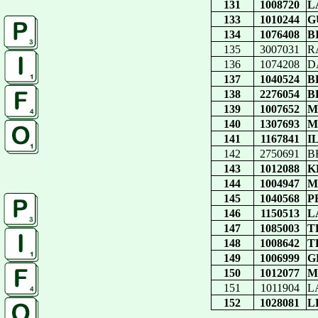
131
1008720
L
133
1010244
G
134
1076408
B
135
3007031
R
136
1074208
D
137
1040524
B
138
2276054
B
139
1007652
M
140
1307693
M
141
1167841
I
142
2750691
B
143
1012088
K
144
1004947
M
145
1040568
P
146
1150513
L
147
1085003
T
148
1008642
T
149
1006999
G
150
1012077
M
151
1011904
L
152
1028081
L