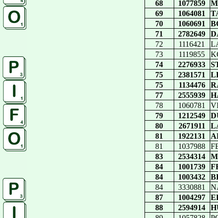
68
1077859
M
69
1064081
T
70
1060691
B
71
2782649
D
72
1116421
L
73
1119855
K
74
2276933
S
75
2381571
L
75
1134476
R
77
2555939
H
78
1060781
V
79
1212549
D
80
2671911
L
81
1922131
A
81
1037988
F
83
2534314
M
84
1001739
F
84
1003432
B
84
3330881
NA
87
1004297
E
88
2594914
H
89
1057828
P