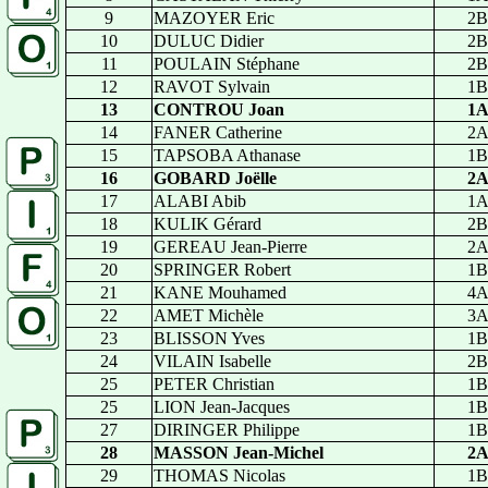
9
MAZOYER Eric
2B
10
DULUC Didier
2B
11
POULAIN Stéphane
2B
12
RAVOT Sylvain
1B
13
CONTROU Joan
1
14
FANER Catherine
2
15
TAPSOBA Athanase
1B
16
GOBARD Joëlle
2
17
ALABI Abib
1
18
KULIK Gérard
2B
19
GEREAU Jean-Pierre
2
20
SPRINGER Robert
1B
21
KANE Mouhamed
4
22
AMET Michèle
3
23
BLISSON Yves
1B
24
VILAIN Isabelle
2B
25
PETER Christian
1B
25
LION Jean-Jacques
1B
27
DIRINGER Philippe
1B
28
MASSON Jean-Michel
2
29
THOMAS Nicolas
1B