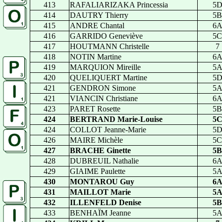
413
RAFALIARIZAKA Princessia
5
414
DAUTRY Thierry
5B
415
ANDRE Chantal
6
416
GARRIDO Geneviève
5C
417
HOUTMANN Christelle
7
418
NOTIN Martine
6
419
MARQUION Mireille
5
420
QUELIQUERT Martine
5
421
GENDRON Simone
5
421
VIANCIN Christiane
6
423
PARET Rosette
5B
424
BERTRAND Marie-Louise
5
424
COLLOT Jeanne-Marie
5
426
MAIRE Michèle
5C
427
BRACHE Ginette
5B
428
DUBREUIL Nathalie
6
429
GIAIME Paulette
5
430
MONTAROU Guy
6
431
MAILLOT Marie
5
432
ILLENFELD Denise
5B
433
BENHAÏM Jeanne
5