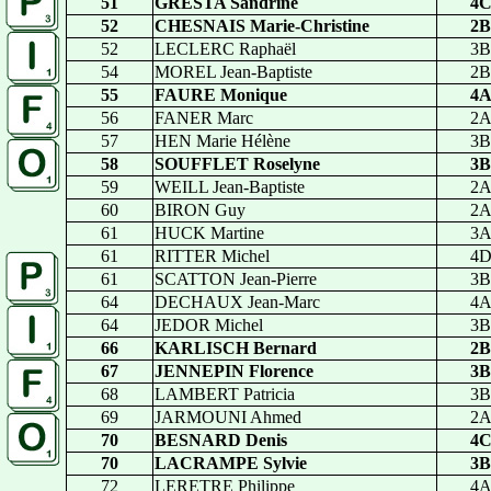
51
GRESTA Sandrine
4
52
CHESNAIS Marie-Christine
2B
52
LECLERC Raphaël
3B
54
MOREL Jean-Baptiste
2B
55
FAURE Monique
4
56
FANER Marc
2
57
HEN Marie Hélène
3B
58
SOUFFLET Roselyne
3B
59
WEILL Jean-Baptiste
2
60
BIRON Guy
2
61
HUCK Martine
3
61
RITTER Michel
4
61
SCATTON Jean-Pierre
3B
64
DECHAUX Jean-Marc
4
64
JEDOR Michel
3B
66
KARLISCH Bernard
2B
67
JENNEPIN Florence
3B
68
LAMBERT Patricia
3B
69
JARMOUNI Ahmed
2
70
BESNARD Denis
4
70
LACRAMPE Sylvie
3B
72
LERETRE Philippe
4