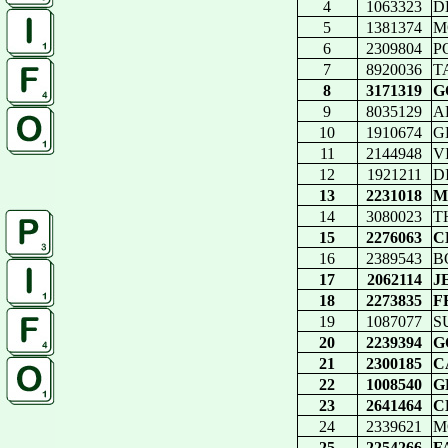
4
1063323
D
5
1381374
M
6
2309804
P
7
8920036
T
8
3171319
G
9
8035129
A
10
1910674
G
11
2144948
VI
12
1921211
D
13
2231018
M
14
3080023
T
15
2276063
C
16
2389543
B
17
2062114
J
18
2273835
F
19
1087077
SU
20
2239394
G
21
2300185
C
22
1008540
G
23
2641464
C
24
2339621
MO
25
2254266
F