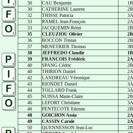
30
CAU Benjamin
1B
30
CATHERINE Laurent
2B
32
THISSE Patricia
3
33
RAMEL Jean-François
2
33
JACQUEMIN Rémi
2B
35
CLEUZIOU Olivier
2B
36
BOCCON Tristan
2B
37
MENETRIER Thomas
3B
38
JEFFREDO Claudie
1B
39
FRANCOIS Frédéric
2
40
SPANG Cédric
2B
40
THIRION Daniel
2
42
LANDREAU Véronique
2
43
RIONDET Daniel
3
44
TOLLARD Frank
3
45
SUISSA Marie-Claire
2B
46
LEFORT Christiane
3
46
PENTECOTE Etienne
2B
48
GOICHON Assia
2
49
CASSIN Carole
2
50
QUENNESSON Jean-Luc
2B