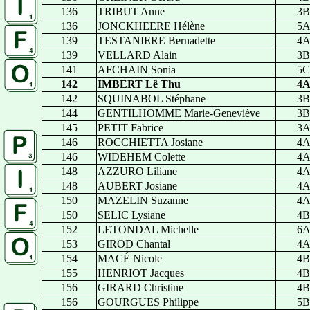
136
TRIBUT Anne
3B
136
JONCKHEERE Hélène
5
139
TESTANIERE Bernadette
4
139
VELLARD Alain
3B
141
AFCHAIN Sonia
5C
142
IMBERT Lê Thu
4
142
SQUINABOL Stéphane
3B
144
GENTILHOMME Marie-Geneviève
3B
145
PETIT Fabrice
3
146
ROCCHIETTA Josiane
4
146
WIDEHEM Colette
4
148
AZZURO Liliane
4
148
AUBERT Josiane
4
150
MAZELIN Suzanne
4
150
SELIC Lysiane
4B
152
LETONDAL Michelle
6
153
GIROD Chantal
4
154
MACÉ Nicole
4B
155
HENRIOT Jacques
4B
156
GIRARD Christine
4B
156
GOURGUES Philippe
5B