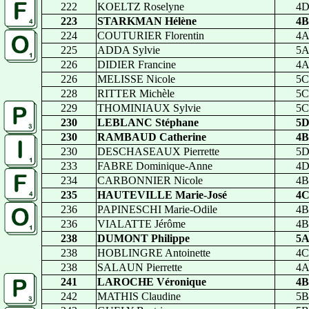
222
KOELTZ Roselyne
4
223
STARKMAN Hélène
4B
224
COUTURIER Florentin
4
225
ADDA Sylvie
5
226
DIDIER Francine
4
226
MELISSE Nicole
5C
228
RITTER Michèle
5C
229
THOMINIAUX Sylvie
5C
230
LEBLANC Stéphane
5
230
RAMBAUD Catherine
4B
230
DESCHASEAUX Pierrette
5
233
FABRE Dominique-Anne
4
234
CARBONNIER Nicole
4B
235
HAUTEVILLE Marie-José
4
236
PAPINESCHI Marie-Odile
4B
236
VIALATTE Jérôme
4B
238
DUMONT Philippe
5
238
HOBLINGRE Antoinette
4C
238
SALAUN Pierrette
4
241
LAROCHE Véronique
4B
242
MATHIS Claudine
5B