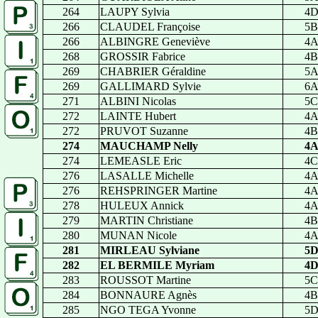
264
LAUPY Sylvia
4
266
CLAUDEL Françoise
5B
266
ALBINGRE Geneviève
4
268
GROSSIR Fabrice
4B
269
CHABRIER Géraldine
5
269
GALLIMARD Sylvie
6
271
ALBINI Nicolas
5C
272
LAINTE Hubert
4
272
PRUVOT Suzanne
4B
274
MAUCHAMP Nelly
4
274
LEMEASLE Eric
4C
276
LASALLE Michelle
4
276
REHSPRINGER Martine
4
278
HULEUX Annick
4
279
MARTIN Christiane
4B
280
MUNAN Nicole
4
281
MIRLEAU Sylviane
5
282
EL BERMILE Myriam
4
283
ROUSSOT Martine
5C
284
BONNAURE Agnès
4B
285
NGO TEGA Yvonne
5