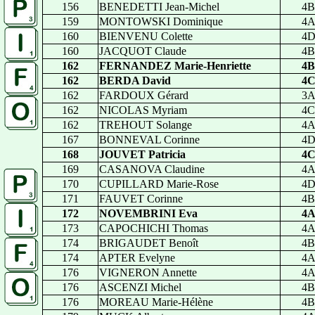
156
BENEDETTI Jean-Michel
4B
159
MONTOWSKI Dominique
4
160
BIENVENU Colette
4
160
JACQUOT Claude
4B
162
FERNANDEZ Marie-Henriette
4B
162
BERDA David
4
162
FARDOUX Gérard
3
162
NICOLAS Myriam
4C
162
TREHOUT Solange
4
167
BONNEVAL Corinne
4
168
JOUVET Patricia
4
169
CASANOVA Claudine
4
170
CUPILLARD Marie-Rose
4
171
FAUVET Corinne
4B
172
NOVEMBRINI Eva
4
173
CAPOCHICHI Thomas
4
174
BRIGAUDET Benoît
4B
174
APTER Evelyne
4
176
VIGNERON Annette
4
176
ASCENZI Michel
4B
176
MOREAU Marie-Hélène
4B