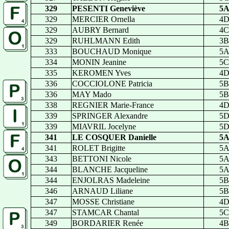
329
PESENTI Geneviève
5
329
MERCIER Ornella
4
329
AUBRY Bernard
4C
329
RUHLMANN Edith
3B
333
BOUCHAUD Monique
5
334
MONIN Jeanine
5C
335
KEROMEN Yves
4
336
COCCIOLONE Patricia
5B
336
MAY Mado
5B
338
REGNIER Marie-France
4
339
SPRINGER Alexandre
5
339
MIAVRIL Jocelyne
5
341
LE COSQUER Danielle
5
341
ROLET Brigitte
5
343
BETTONI Nicole
5
344
BLANCHE Jacqueline
5
344
ENJOLRAS Madeleine
5B
346
ARNAUD Liliane
5B
347
MOSSE Christiane
4
347
STAMCAR Chantal
5C
349
BORDARIER Renée
4B