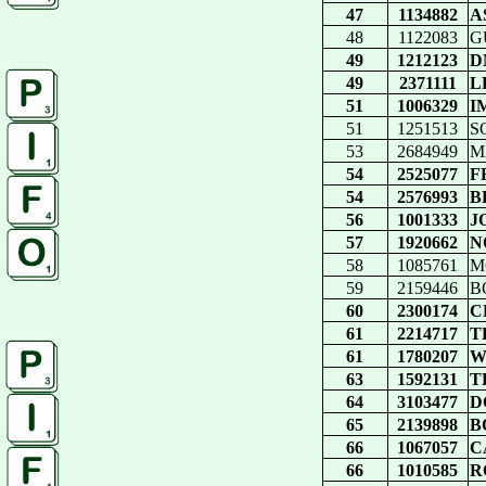
47
1134882
A
48
1122083
G
49
1212123
D
49
2371111
L
51
1006329
I
51
1251513
S
53
2684949
M
54
2525077
F
54
2576993
B
56
1001333
J
57
1920662
N
58
1085761
M
59
2159446
B
60
2300174
C
61
2214717
T
61
1780207
W
63
1592131
T
64
3103477
D
65
2139898
B
66
1067057
C
66
1010585
R