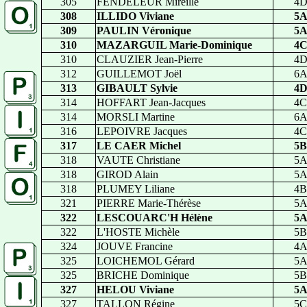
305
FENDELEUR Mireille
4
308
ILLIDO Viviane
5
309
PAULIN Véronique
5
310
MAZARGUIL Marie-Dominique
4
310
CLAUZIER Jean-Pierre
4
312
GUILLEMOT Joël
6
313
GIBAULT Sylvie
4
314
HOFFART Jean-Jacques
4C
314
MORSLI Martine
6
316
LEPOIVRE Jacques
4C
317
LE CAER Michel
5B
318
VAUTE Christiane
5
318
GIROD Alain
5
318
PLUMEY Liliane
4B
321
PIERRE Marie-Thérèse
5
322
LESCOUARC'H Hélène
5
322
L'HOSTE Michèle
5B
324
JOUVE Francine
4
325
LOICHEMOL Gérard
5
325
BRICHE Dominique
5B
327
HELOU Viviane
5
327
TALLON Régine
5C