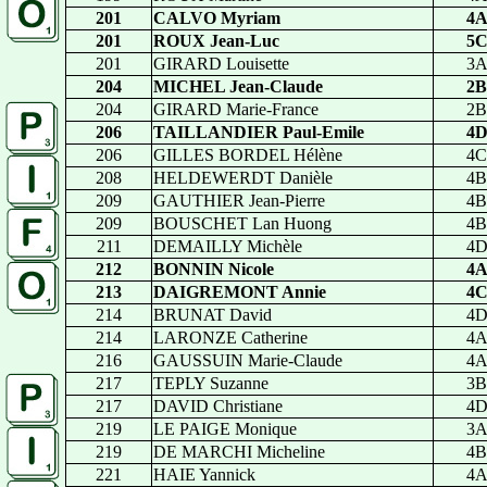
201
CALVO Myriam
4
201
ROUX Jean-Luc
5
201
GIRARD Louisette
3
204
MICHEL Jean-Claude
2B
204
GIRARD Marie-France
2B
206
TAILLANDIER Paul-Emile
4
206
GILLES BORDEL Hélène
4C
208
HELDEWERDT Danièle
4B
209
GAUTHIER Jean-Pierre
4B
209
BOUSCHET Lan Huong
4B
211
DEMAILLY Michèle
4
212
BONNIN Nicole
4
213
DAIGREMONT Annie
4
214
BRUNAT David
4
214
LARONZE Catherine
4
216
GAUSSUIN Marie-Claude
4
217
TEPLY Suzanne
3B
217
DAVID Christiane
4
219
LE PAIGE Monique
3
219
DE MARCHI Micheline
4B
221
HAIE Yannick
4