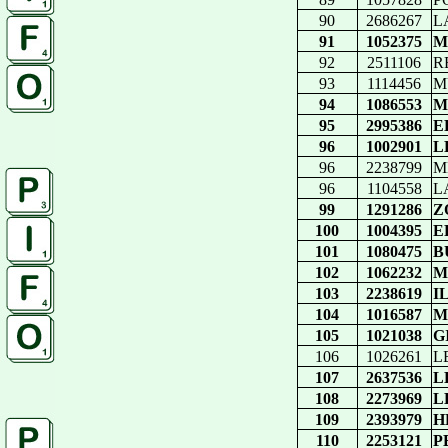
90
2686267
L
91
1052375
M
92
2511106
R
93
1114456
M
94
1086553
M
95
2995386
E
96
1002901
L
96
2238799
M
96
1104558
L
99
1291286
Z
100
1004395
E
101
1080475
B
102
1062232
M
103
2238619
I
104
1016587
M
105
1021038
G
106
1026261
L
107
2637536
L
108
2273969
L
109
2393979
H
110
2253121
P