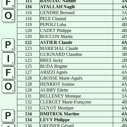
115
BASUIAU Nadine
3
116
ATALLAH Nagib
4
116
GENDRE Bernard
3
116
PELE Chantal
4
119
PEPOLI Luba
4B
120
CADET Philippe
4B
120
BOCCON Martin
4
122
ASTIER Claude
4
123
MARICHAL Claude
3B
123
GUIGNARD Claudine
3B
125
BRES Jacky
2B
125
BUDA Brigitte
4
127
ARIZZI Agnès
4
128
GROSSE Marie-Agnès
3B
128
HENRIOT Josiane
4
128
AUBRY Eliette
4
131
BELLENEY Monique
3
132
CLERGET Marie-Françoise
4B
133
GUYOT Monique
4
134
DMITRUK Martine
4
134
LEVY Philippe
2
136
GREINER Gérard
4B