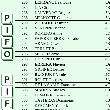
286
LEFRANC Françoise
5
286
LIN Chantal
4B
286
LAUVERJAT Brigitte
5
286
MELNOTTE Catherine
5
290
ZOUAOUI Yasmina
4
291
VARENNE Jeanne
4C
292
ROMERO Annie
5
293
FAIVRE-PIERRET Elisabeth
5B
294
ARAMO Gisèle
4B
295
TEILLET Brigitte
4
296
MEGE Evelyne
4C
296
DURAND Guy
4C
298
ERRERA Flavien
5
298
GREINER Denise
4C
300
BUCQUET Nicole
5
301
ROLET Georges
5
302
DE LA SALLE Françoise
4C
303
MAURIN Audrey
6B
303
LEMAIRE Frédérique
5C
305
CASTERAS Dominique
6B
305
KEROMEN Yannick
5