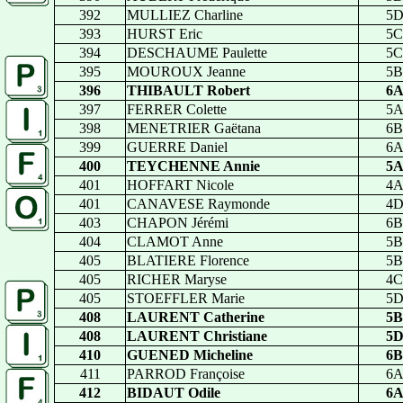
392
MULLIEZ Charline
5
393
HURST Eric
5C
394
DESCHAUME Paulette
5C
395
MOUROUX Jeanne
5B
396
THIBAULT Robert
6
397
FERRER Colette
5
398
MENETRIER Gaëtana
6B
399
GUERRE Daniel
6
400
TEYCHENNE Annie
5
401
HOFFART Nicole
4
401
CANAVESE Raymonde
4
403
CHAPON Jérémi
6B
404
CLAMOT Anne
5B
405
BLATIERE Florence
5B
405
RICHER Maryse
4C
405
STOEFFLER Marie
5
408
LAURENT Catherine
5B
408
LAURENT Christiane
5
410
GUENED Micheline
6B
411
PARROD Françoise
6
412
BIDAUT Odile
6