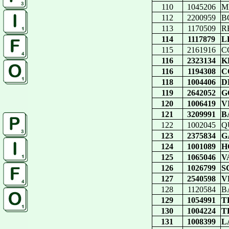
110
1045206
M
112
2200959
B
113
1170509
R
114
1117879
L
115
2161916
CO
116
2323134
K
116
1194308
C
118
1004406
D
119
2642052
G
120
1006419
V
121
3209991
B
122
1002045
Q
123
2375834
G
124
1001089
H
125
1065046
V
126
1026799
S
127
2540598
V
128
1120584
B
129
1054991
T
130
1004224
T
131
1008399
L