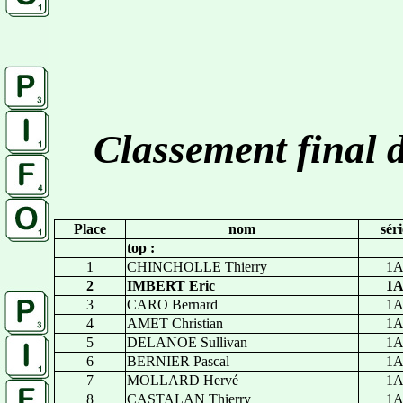
Classement final d
Place
nom
séri
top :
1
CHINCHOLLE Thierry
1
2
IMBERT Eric
1
3
CARO Bernard
1
4
AMET Christian
1
5
DELANOE Sullivan
1
6
BERNIER Pascal
1
7
MOLLARD Hervé
1
8
CASTALAN Thierry
1