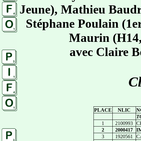
Jeune), Mathieu Baudry
Stéphane Poulain (1e
Maurin (H14, 
avec Claire B
Cl
PLACE
NLIC
N
T
1
2100993
C
2
2000417
I
3
1920561
C