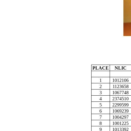
PLACE
NLIC
1
1012106
2
1123658
3
1067748
4
2374510
5
2299599
6
1069239
7
1004297
8
1001225
9
1013392