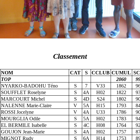
Classement
NOM
CAT
S
CCLUB
CUMUL
SC
TOP
2060
9
NYARKO-BADOHU Téno
S
7
V33
1862
9
SOUFFLET Roselyne
S
4A
H02
1822
9
MARCOURT Michel
S
4D
S24
1802
9
NALENNE Marie-Claire
V
5A
H15
1793
8
ROSSI Jocelyne
V
4A
U33
1786
9
MOURGLIA Odile
S
5A
H02
1783
9
EL BERMILE Isabelle
S
4C
H08
1764
9
GOUJON Jean-Marie
S
4A
H02
1757
8
MIGNOT Rudy
S
6A
H14
1753
8