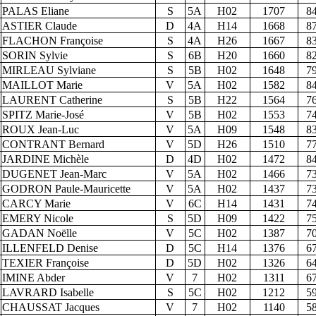
PALAS Eliane
S
5A
H02
1707
8
ASTIER Claude
D
4A
H14
1668
8
FLACHON Françoise
S
4A
H26
1667
8
SORIN Sylvie
S
6B
H20
1660
8
MIRLEAU Sylviane
S
5B
H02
1648
7
MAILLOT Marie
V
5A
H02
1582
8
LAURENT Catherine
S
5B
H22
1564
7
SPITZ Marie-José
V
5B
H02
1553
7
ROUX Jean-Luc
V
5A
H09
1548
8
CONTRANT Bernard
V
5D
H26
1510
7
JARDINE Michèle
D
4D
H02
1472
8
DUGENET Jean-Marc
V
5A
H02
1466
7
GODRON Paule-Mauricette
V
5A
H02
1437
7
CARCY Marie
V
6C
H14
1431
7
EMERY Nicole
S
5D
H09
1422
7
GADAN Noëlle
V
5C
H02
1387
7
ILLENFELD Denise
D
5C
H14
1376
6
TEXIER Françoise
D
5D
H02
1326
6
IMINE Abder
V
7
H02
1311
6
LAVRARD Isabelle
S
5C
H02
1212
5
CHAUSSAT Jacques
V
7
H02
1140
5