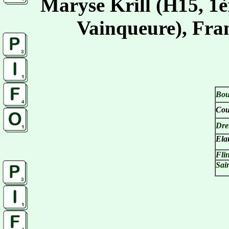
Maryse Krill (H15, 1è
Vainqueure), Fra
Bou
Cou
Dr
Ela
Fli
Sai