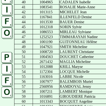
40
1004965
CADALEN Isabelle
41
1083541
ROSALIE Marie-Anne
42
1013115
MICHELET Jean
43
1167841
ILLENFELD Denise
44
1013530
BAUER Denise
45
1012318
SORIN Sylvie
46
1086553
MIRLEAU Sylviane
47
1252523
TIMMARAYAH Nadine
48
1001190
GUITONNEAU Hélène
49
1047921
SMITH Micheline
50
1008720
LAURENT Christiane
51
1004563
DOUCHET Catherine
52
2671432
MAGLIA Micheline
53
1012088
KRILL Maryse
54
1172304
LOCQUE Michelle
55
1163016
LABBE Nicole
56
1007977
BALEMBOIS Muriel
57
2560956
RAMDOYAL Jenny
58
1007211
LAMBERT Monique
59
1016891
GIROUDIERE Patricia
60
1013343
BOCQUET Angeline