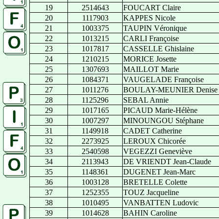
19
2514643
FOUCART Claire
20
1117903
KAPPES Nicole
21
1003375
TAUPIN Véronique
22
1013215
CARLI Françoise
23
1017817
CASSELLE Ghislaine
24
1210215
MORICE Josette
25
1307693
MAILLOT Marie
26
1084371
VAUGELADE Françoise
27
1011276
BOULAY-MEUNIER Denise
28
1125296
SEBAL Annie
29
1017165
PICAUD Marie-Hélène
30
1007297
MINOUNGOU Stéphane
31
1149918
CADET Catherine
32
2273925
LEROUX Chicorée
33
2540598
VEGEZZI Geneviève
34
2113943
DE VRIENDT Jean-Claude
35
1148361
DUGENET Jean-Marc
36
1003128
BRETELLE Colette
37
1252355
TOUZ Jacqueline
38
1010495
VANBATTEN Ludovic
39
1014628
BAHIN Caroline