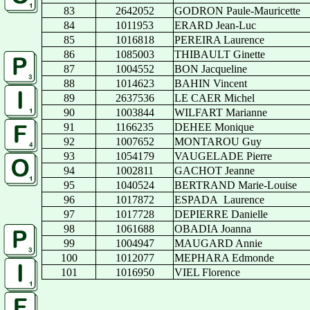
83
2642052
GODRON Paule-Mauricette
84
1011953
ERARD Jean-Luc
85
1016818
PEREIRA Laurence
86
1085003
THIBAULT Ginette
87
1004552
BON Jacqueline
88
1014623
BAHIN Vincent
89
2637536
LE CAER Michel
90
1003844
WILFART Marianne
91
1166235
DEHEE Monique
92
1007652
MONTAROU Guy
93
1054179
VAUGELADE Pierre
94
1002811
GACHOT Jeanne
95
1040524
BERTRAND Marie-Louise
96
1017872
ESPADA
Laurence
97
1017728
DEPIERRE Danielle
98
1061688
OBADIA Joanna
99
1004947
MAUGARD Annie
100
1012077
MEPHARA Edmonde
101
1016950
VIEL Florence