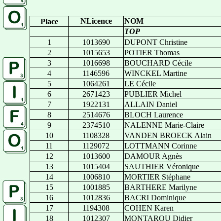
NLicence
NOM
Place
TOP
1
1013690
DUPONT Christine
2
1015653
POTIER Thomas
3
1016698
BOUCHARD Cécile
4
1146596
WINCKEL Martine
5
1064261
LE Cécile
6
2671423
PUBLIER Michel
7
1922131
ALLAIN Daniel
8
2514676
BLOCH Laurence
9
2374510
NALENNE Marie-Claire
10
1108328
VANDEN BROECK Alain
11
1129072
LOTTMANN Corinne
12
1013600
DAMOUR Agnès
13
1015404
SAUTHIER Véronique
14
1006810
MORTIER Stéphane
15
1001885
BARTHERE Marilyne
16
1012836
BACRI Dominique
17
1194308
COHEN Karen
18
1012307
MONTAROU Didier