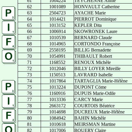
61
1004224
TEYCHENNE Annie
62
1001089
HONVAULT Catherine
63
2504723
AYACHE Marie
64
1014421
PIERROT Dominique
65
1013152
KEPLER Dita
66
1006914
SKOWRONEK Laure
67
1010539
BERNARD Claude
68
1014965
CORTONDO Françoise
69
2558195
BILLIG Bernadette
70
1054991
THIBAULT Robert
71
1168552
RENOUX Michèle
72
1012046
BILLY LOYER Mireille
73
1150513
LAVRARD Isabelle
74
1017864
TARTAGLIA Marie-Hélène
75
1013224
DUPONT Cöme
76
1160916
DUPUIS Marie-Odile
77
1013336
CARCY Marie
78
2663172
COURTOIS Béatrice
79
1014698
DUCREUX Marie-Hélène
80
1084942
BAHIN Michèle
81
1010618
MEIRSMAN Martine
82
1017006
BOUERY Claire