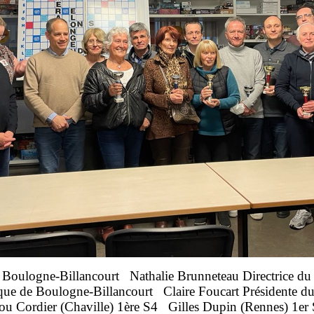
 Boulogne-Billancourt Nathalie Brunneteau Directrice du
que de Boulogne-Billancourt Claire Foucart Présidente du
ou Cordier (Chaville) 1ère S4 Gilles Dupin (Rennes) 1er