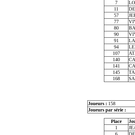
7
LO
11
DE
57
JE
77
VI
80
BA
90
VI
91
LA
94
LE
107
AT
140
CA
141
CA
145
TA
168
SA
Joueurs :
158
Joueurs par série :
Place
Jo
1
JE
6
DE