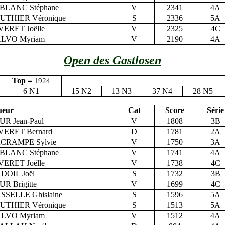
BLANC Stéphane
V
2341
4A
UTHIER Véronique
S
2336
5A
VERET Joëlle
V
2325
4C
LVO Myriam
V
2190
4A
Open des Gastlosen
Top =
1924
6 N1
15 N2
13 N3
37 N4
28 N5
ueur
Cat
Score
Série
UR Jean-Paul
V
1808
3B
VERET Bernard
D
1781
2A
CRAMPE Sylvie
V
1750
3A
BLANC Stéphane
V
1741
4A
VERET Joëlle
V
1738
4C
DOIL Joël
S
1732
3B
UR Brigitte
V
1699
4C
SSELLE Ghislaine
S
1596
5A
UTHIER Véronique
S
1513
5A
LVO Myriam
V
1512
4A