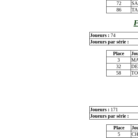
72
SA
86
TA
F
Joueurs :
74
Joueurs par série :
Place
Jo
3
MA
32
DE
58
TO
Joueurs :
171
Joueurs par série :
Place
Jo
5
CH