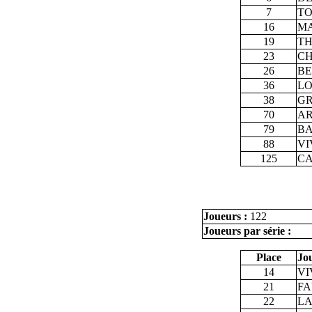
7
TO
16
MA
19
TH
23
CH
26
BE
36
LO
38
GR
70
AR
79
BA
88
VI
125
CA
Joueurs :
122
Joueurs par série :
Place
Jo
14
VI
21
FA
22
LA