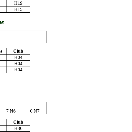
H19
H15
ue
es
Club
H04
H04
H04
7 N6
0 N7
Club
H36