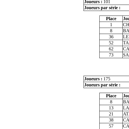
Joueurs :
101
Joueurs par série :
Place
Jo
1
CH
8
BA
36
LE
52
TA
62
CA
73
SA
Joueurs :
175
Joueurs par série :
Place
Jo
8
BA
13
LA
21
AT
38
CA
57
CA