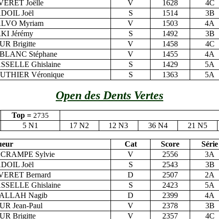
VERET Joëlle
V
1628
4C
DOIL Joël
S
1514
3B
LVO Myriam
V
1503
4A
KI Jérémy
S
1492
3B
UR Brigitte
V
1458
4C
BLANC Stéphane
V
1455
4A
SSELLE Ghislaine
S
1429
5A
UTHIER Véronique
S
1363
5A
Open des Dents Vertes
Top =
2735
5 N1
17 N2
12 N3
36 N4
21 N5
ueur
Cat
Score
Série
CRAMPE Sylvie
V
2556
3A
DOIL Joël
S
2543
3B
VERET Bernard
D
2507
2A
SSELLE Ghislaine
S
2423
5A
ALLAH Nagib
D
2399
4A
UR Jean-Paul
V
2378
3B
UR Brigitte
V
2357
4C