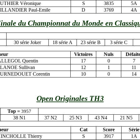
UTHIER Véronique
S
3835
5A
ILLANDIER Paul-Emile
D
3769
4A
inale du Championnat du Monde en Classiq
30 série Joker
18 série A
23 série B
3 série C
ueur
Victoires
Nuls
Défait
LLEGOL Quentin
17
0
7
LANOE Sullivan
12
1
11
URNEDOUET Corentin
10
0
14
Open Originales TH3
Top =
3957
38 N1
37 N2
25 N3
43 N4
21 N5
ueur
Cat
Score
Série
INCHOLLE Thierry
S
3917
1A