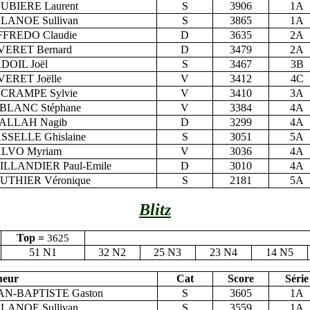
UBIERE Laurent
S
3906
1A
LANOE Sullivan
S
3865
1A
FFREDO Claudie
D
3635
2A
VERET Bernard
D
3479
2A
DOIL Joël
S
3467
3B
VERET Joëlle
V
3412
4C
CRAMPE Sylvie
V
3410
3A
BLANC Stéphane
V
3384
4A
ALLAH Nagib
D
3299
4A
SSELLE Ghislaine
S
3051
5A
LVO Myriam
V
3036
4A
ILLANDIER Paul-Emile
D
3010
4A
UTHIER Véronique
S
2181
5A
Blitz
Top =
3625
51 N1
32 N2
25 N3
23 N4
14 N5
ueur
Cat
Score
Série
AN-BAPTISTE Gaston
S
3605
1A
LANOE Sullivan
S
3559
1A