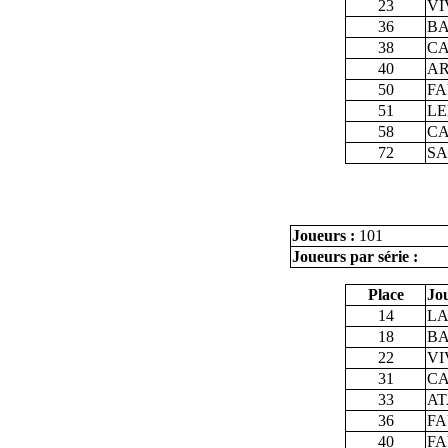
23
VI
36
BA
38
CA
40
AR
50
FA
51
LE
58
CA
72
SA
Joueurs :
101
Joueurs par série :
Place
Jo
14
LA
18
BA
22
VI
31
CA
33
AT
36
FA
40
FA