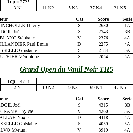
Top =
2725
3 N1
11 N2
15 N3
37 N4
21 N5
ueur
Cat
Score
Série
INCHOLLE Thierry
S
2680
1A
DOIL Joël
S
2543
3B
BLANC Stéphane
V
2376
4A
ILLANDIER Paul-Emile
D
2275
4A
SSELLE Ghislaine
S
2184
5A
UTHIER Véronique
S
2054
5A
Grand Open du Vanil Noir TH5
Top =
4714
2 N1
10 N2
19 N3
69 N4
47 N5
ueur
Cat
Score
Série
DOIL Joël
S
4315
3B
CRAMPE Sylvie
V
4260
3A
ALLAH Nagib
D
4118
4A
SSELLE Ghislaine
S
4059
5A
LVO Myriam
V
3919
4A