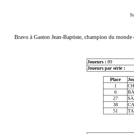
Su
Bravo à Gaston Jean-Baptiste, champion du monde e
Joueurs :
89
Joueurs par série :
Place
Jo
1
CH
6
BA
27
SA
38
CA
51
TA