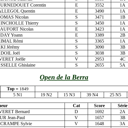
URNEDOUET Corentin
E
3552
1A
LLEGOL Quentin
E
3490
1A
OMAS Nicolas
S
3471
1B
INCHOLLE Thierry
S
3450
1A
AUFORT Nicolas
E
3423
1A
DAY Yoann
E
3389
2B
IMAL Rémi
S
3365
1A
KI Jérémy
S
3090
3B
DOIL Joël
S
3038
3B
VERET Joëlle
V
2953
4C
SSELLE Ghislaine
S
2655
5A
Open de la Berra
Top =
1849
5 N1
19 N2
15 N3
39 N4
25 N5
ueur
Cat
Score
Série
VERET Bernard
D
1692
2A
UR Jean-Paul
V
1657
3B
CRAMPE Sylvie
V
1648
3A