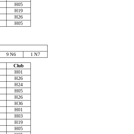
H05
H19
H26
H05
9 N6
1 N7
Club
H01
H26
H24
H05
H26
H36
H01
H03
H19
H05