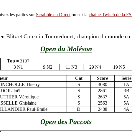
ivez les parties sur
Scrabble en Direct
ou sur la
chaine Twitch de la F
n Blitz et Corentin Tournedouet, champion du monde en ca
Open du Moléson
Top =
3107
3 N1
9 N2
11 N3
29 N4
19 N5
ueur
Cat
Score
Série
INCHOLLE Thierry
S
3080
1A
DOIL Joël
S
2861
3B
UTHIER Véronique
S
2637
5A
SSELLE Ghislaine
S
2563
5A
ILLANDIER Paul-Emile
D
2488
4A
Open des Paccots