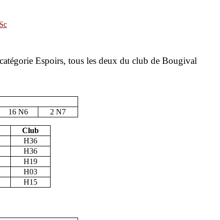
SSc
tégorie Espoirs, tous les deux du club de Bougival
16 N6
2 N7
Club
H36
H36
H19
H03
H15