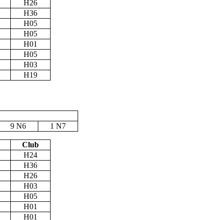
H26
H36
H05
H05
H01
H05
H03
H19
9 N6
1 N7
Club
H24
H36
H26
H03
H05
H01
H01