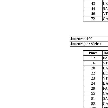
43
LE
44
SA
46
VI
72
CA
Joueurs :
109
Joueurs par série :
Place
Jo
12
FA
16
VI
20
LA
22
LE
23
VI
24
BA
29
FA
55
CA
81
SA
82
CA