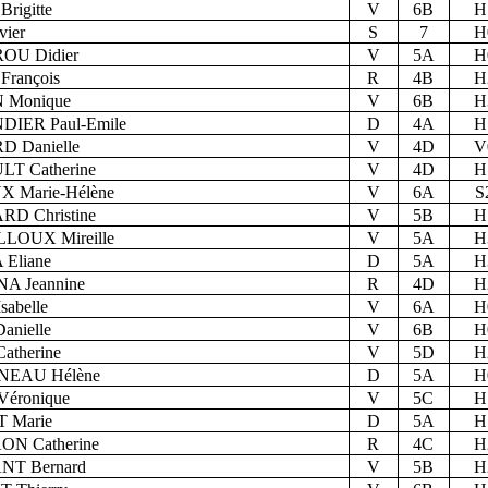
rigitte
V
6B
H
ier
S
7
H
U Didier
V
5A
H
rançois
R
4B
H
Monique
V
6B
H
IER Paul-Emile
D
4A
H
 Danielle
V
4D
V
T Catherine
V
4D
H
 Marie-Hélène
V
6A
S
D Christine
V
5B
H
LOUX Mireille
V
5A
H
Eliane
D
5A
H
 Jeannine
R
4D
H
abelle
V
6A
H
nielle
V
6B
H
atherine
V
5D
H
EAU Hélène
D
5A
H
éronique
V
5C
H
 Marie
D
5A
H
N Catherine
R
4C
H
T Bernard
V
5B
H