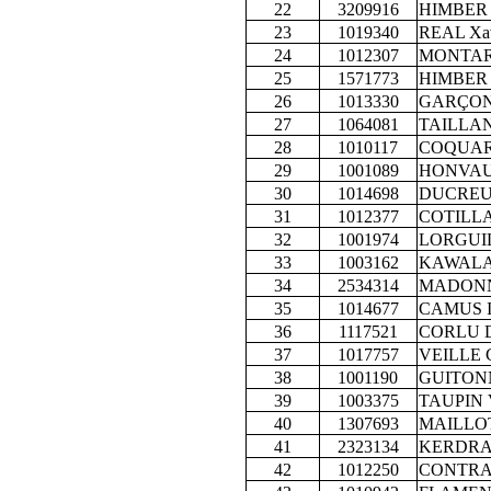
22
3209916
HIMBER B
23
1019340
REAL Xav
24
1012307
MONTARO
25
1571773
HIMBER F
26
1013330
GARÇON 
27
1064081
TAILLAND
28
1010117
COQUARD
29
1001089
HONVAUL
30
1014698
DUCREUX
31
1012377
COTILLAR
32
1001974
LORGUIL
33
1003162
KAWALA 
34
2534314
MADONNA
35
1014677
CAMUS Is
36
1117521
CORLU Da
37
1017757
VEILLE C
38
1001190
GUITONN
39
1003375
TAUPIN V
40
1307693
MAILLOT
41
2323134
KERDRAO
42
1012250
CONTRAN