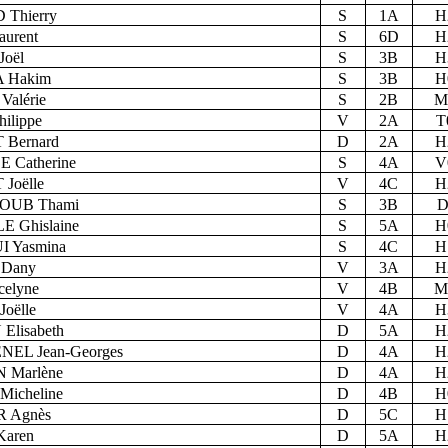
Thierry
S
1A
H
urent
S
6D
H
oël
S
3B
H
 Hakim
S
3B
H
Valérie
S
2B
M
ilippe
V
2A
T
 Bernard
D
2A
H
 Catherine
S
4A
V
Joëlle
V
4C
H
OUB Thami
S
3B
D
 Ghislaine
S
5A
H
 Yasmina
S
4C
H
Dany
V
3A
H
celyne
V
4B
M
oëlle
V
4A
H
Elisabeth
D
5A
H
EL Jean-Georges
D
4A
H
 Marlène
D
4A
H
icheline
D
4B
H
 Agnès
D
5C
H
aren
D
5A
H