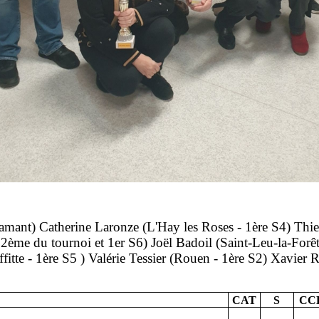
amant) Catherine Laronze (L'Hay les Roses - 1ère S4) Thi
2ème du tournoi et 1er S6) Joël Badoil (Saint-Leu-la-Forêt
itte - 1ère S5 ) Valérie Tessier (Rouen - 1ère S2) Xavier R
CAT
S
CC