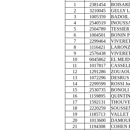
1
2381454
BOISARD 
2
3210045
GELLY La
3
1005359
BADOIL J
4
2540519
INOUSSA
5
2504789
TESSIER 
6
1004501
BONIN Ph
7
2299464
VIVERET
8
1116421
LARONZE
9
2576438
VIVERET 
10
6045862
EL MEJD
11
1017817
CASSELLE
12
1291286
ZOUAOUI
13
1072296
DESRUS 
14
2299599
ROSSI Jo
15
2530735
BONOLI J
16
1159895
QUINTIN 
17
1592131
THOUVEN
18
2220259
SOUSSEN
19
1185713
VALLET M
20
1013600
DAMOUR
21
1194308
COHEN K