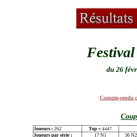
Festiva
du 26 fév
Compte-rendu d
Coup
Joueurs :
262
Top =
4447
Joueurs par série :
17 N1
36 N2