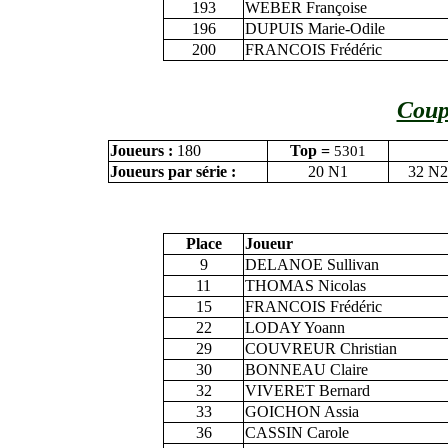
193
WEBER Françoise
196
DUPUIS Marie-Odile
200
FRANCOIS Frédéric
Coup
Joueurs :
180
Top =
5301
Joueurs par série :
20 N1
32 N2
Place
Joueur
9
DELANOE Sullivan
11
THOMAS Nicolas
15
FRANCOIS Frédéric
22
LODAY Yoann
29
COUVREUR Christian
30
BONNEAU Claire
32
VIVERET Bernard
33
GOICHON Assia
36
CASSIN Carole