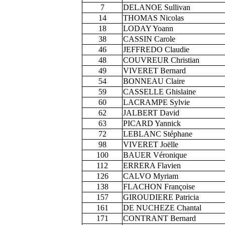
7
DELANOE Sullivan
14
THOMAS Nicolas
18
LODAY Yoann
38
CASSIN Carole
46
JEFFREDO Claudie
48
COUVREUR Christian
49
VIVERET Bernard
54
BONNEAU Claire
59
CASSELLE Ghislaine
60
LACRAMPE Sylvie
62
JALBERT David
63
PICARD Yannick
72
LEBLANC Stéphane
98
VIVERET Joëlle
100
BAUER Véronique
112
ERRERA Flavien
126
CALVO Myriam
138
FLACHON Françoise
157
GIROUDIERE Patricia
161
DE NUCHEZE Chantal
171
CONTRANT Bernard