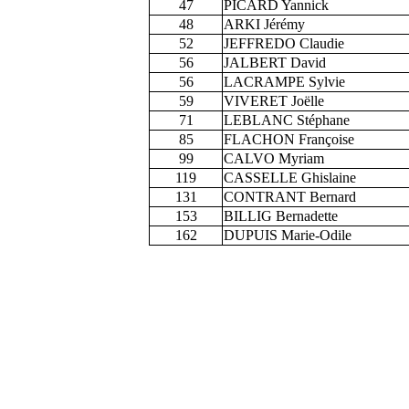
47
PICARD Yannick
48
ARKI Jérémy
52
JEFFREDO Claudie
56
JALBERT David
56
LACRAMPE Sylvie
59
VIVERET Joëlle
71
LEBLANC Stéphane
85
FLACHON Françoise
99
CALVO Myriam
119
CASSELLE Ghislaine
131
CONTRANT Bernard
153
BILLIG Bernadette
162
DUPUIS Marie-Odile