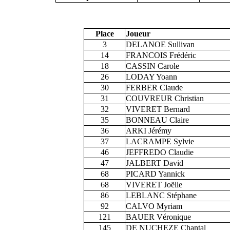
Place
Joueur
3
DELANOE Sullivan
14
FRANCOIS Frédéric
18
CASSIN Carole
26
LODAY Yoann
30
FERBER Claude
31
COUVREUR Christian
32
VIVERET Bernard
35
BONNEAU Claire
36
ARKI Jérémy
37
LACRAMPE Sylvie
46
JEFFREDO Claudie
47
JALBERT David
68
PICARD Yannick
68
VIVERET Joëlle
86
LEBLANC Stéphane
92
CALVO Myriam
121
BAUER Véronique
145
DE NUCHEZE Chantal