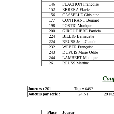
146
FLACHON Françoise
152
ERRERA Flavien
156
CASSELLE Ghislaine
177
CONTRANT Bernard
198
POSTIC Monique
200
GIROUDIERE Patricia
224
BILLIG Bernadette
224
REUSS Jean-Claude
232
WEBER Françoise
243
DUPUIS Marie-Odile
244
LAMBERT Monique
261
REUSS Martine
Coup
Joueurs :
201
Top =
6457
Joueurs par série :
24 N1
28 N2
Place
Joueur