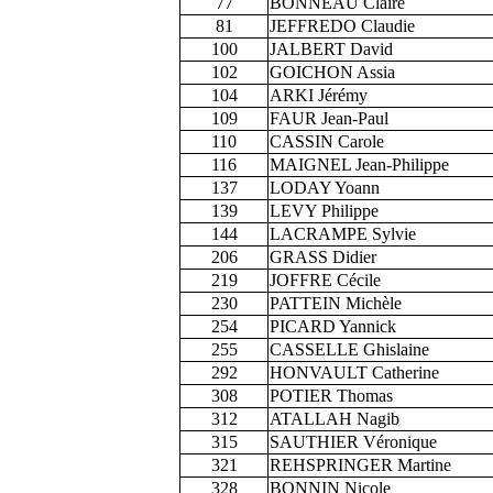
77
BONNEAU Claire
81
JEFFREDO Claudie
100
JALBERT David
102
GOICHON Assia
104
ARKI Jérémy
109
FAUR Jean-Paul
110
CASSIN Carole
116
MAIGNEL Jean-Philippe
137
LODAY Yoann
139
LEVY Philippe
144
LACRAMPE Sylvie
206
GRASS Didier
219
JOFFRE Cécile
230
PATTEIN Michèle
254
PICARD Yannick
255
CASSELLE Ghislaine
292
HONVAULT Catherine
308
POTIER Thomas
312
ATALLAH Nagib
315
SAUTHIER Véronique
321
REHSPRINGER Martine
328
BONNIN Nicole