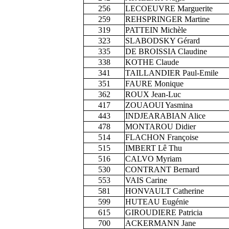
256
LECOEUVRE Marguerite
259
REHSPRINGER Martine
319
PATTEIN Michèle
323
SLABODSKY Gérard
335
DE BROISSIA Claudine
338
KOTHE Claude
341
TAILLANDIER Paul-Emile
351
FAURE Monique
362
ROUX Jean-Luc
417
ZOUAOUI Yasmina
443
INDJEARABIAN Alice
478
MONTAROU Didier
514
FLACHON Françoise
515
IMBERT Lê Thu
516
CALVO Myriam
530
CONTRANT Bernard
553
VAIS Carine
581
HONVAULT Catherine
599
HUTEAU Eugénie
615
GIROUDIERE Patricia
700
ACKERMANN Jane