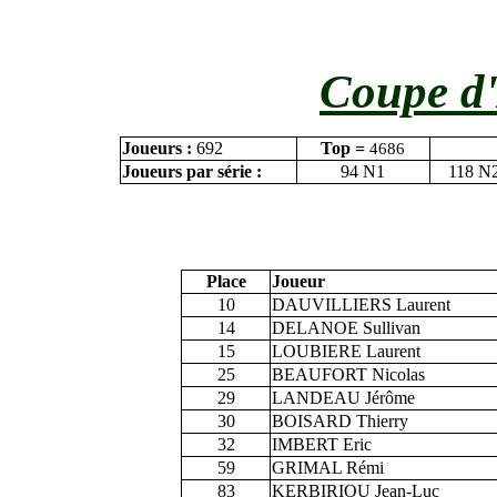
Coupe d'
Joueurs :
692
Top =
4686
Joueurs par série :
94 N1
118 N
Place
Joueur
10
DAUVILLIERS Laurent
14
DELANOE Sullivan
15
LOUBIERE Laurent
25
BEAUFORT Nicolas
29
LANDEAU Jérôme
30
BOISARD Thierry
32
IMBERT Eric
59
GRIMAL Rémi
83
KERBIRIOU Jean-Luc