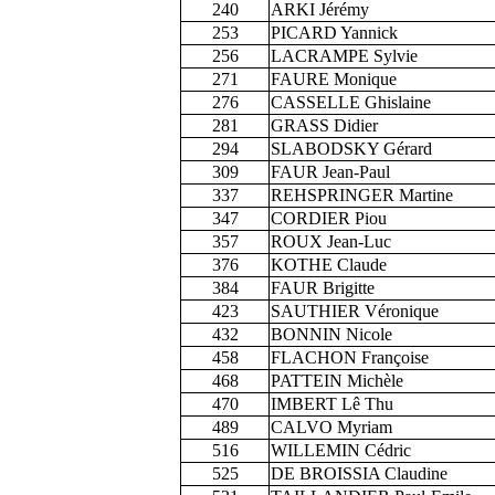
240
ARKI Jérémy
253
PICARD Yannick
256
LACRAMPE Sylvie
271
FAURE Monique
276
CASSELLE Ghislaine
281
GRASS Didier
294
SLABODSKY Gérard
309
FAUR Jean-Paul
337
REHSPRINGER Martine
347
CORDIER Piou
357
ROUX Jean-Luc
376
KOTHE Claude
384
FAUR Brigitte
423
SAUTHIER Véronique
432
BONNIN Nicole
458
FLACHON Françoise
468
PATTEIN Michèle
470
IMBERT Lê Thu
489
CALVO Myriam
516
WILLEMIN Cédric
525
DE BROISSIA Claudine