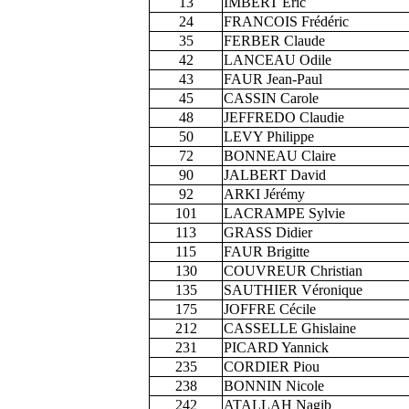
13
IMBERT Eric
24
FRANCOIS Frédéric
35
FERBER Claude
42
LANCEAU Odile
43
FAUR Jean-Paul
45
CASSIN Carole
48
JEFFREDO Claudie
50
LEVY Philippe
72
BONNEAU Claire
90
JALBERT David
92
ARKI Jérémy
101
LACRAMPE Sylvie
113
GRASS Didier
115
FAUR Brigitte
130
COUVREUR Christian
135
SAUTHIER Véronique
175
JOFFRE Cécile
212
CASSELLE Ghislaine
231
PICARD Yannick
235
CORDIER Piou
238
BONNIN Nicole
242
ATALLAH Nagib