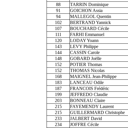
88
TARRIN Dominique
91
GOICHON Assia
94
MALLEGOL Quentin
102
BERTRAND Yannick
107
BOUCHARD Cécile
111
FARHI Emmanuel
120
LODAY Yoann
143
LEVY Philippe
144
CASSIN Carole
148
GOBARD Joëlle
152
POTIER Thomas
152
THOMAS Nicolas
168
MAIGNEL Jean-Philippe
183
LANCEAU Odile
187
FRANCOIS Frédéric
199
JEFFREDO Claudie
203
BONNEAU Claire
215
FAYEMENDY Laurent
215
GUILLERMARD Christophe
233
JALBERT David
234
JOFFRE Cécile