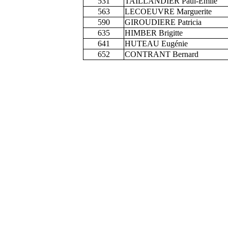
531
TAILLANDIER Paul-Emile
563
LECOEUVRE Marguerite
590
GIROUDIERE Patricia
635
HIMBER Brigitte
641
HUTEAU Eugénie
652
CONTRANT Bernard