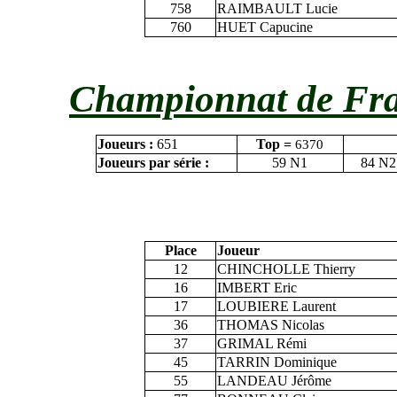
758
RAIMBAULT Lucie
760
HUET Capucine
Championnat de Fran
Joueurs :
651
Top =
6370
Joueurs par série :
59 N1
84 N2
Place
Joueur
12
CHINCHOLLE Thierry
16
IMBERT Eric
17
LOUBIERE Laurent
36
THOMAS Nicolas
37
GRIMAL Rémi
45
TARRIN Dominique
55
LANDEAU Jérôme