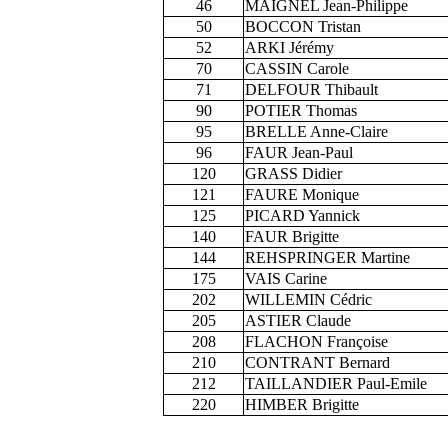
46
MAIGNEL Jean-Philippe
50
BOCCON Tristan
52
ARKI Jérémy
70
CASSIN Carole
71
DELFOUR Thibault
90
POTIER Thomas
95
BRELLE Anne-Claire
96
FAUR Jean-Paul
120
GRASS Didier
121
FAURE Monique
125
PICARD Yannick
140
FAUR Brigitte
144
REHSPRINGER Martine
175
VAIS Carine
202
WILLEMIN Cédric
205
ASTIER Claude
208
FLACHON Françoise
210
CONTRANT Bernard
212
TAILLANDIER Paul-Emile
220
HIMBER Brigitte