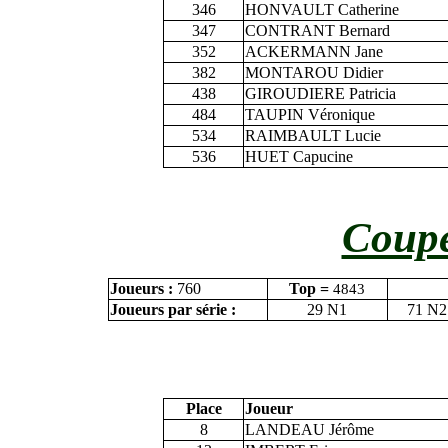
346
HONVAULT Catherine
347
CONTRANT Bernard
352
ACKERMANN Jane
382
MONTAROU Didier
438
GIROUDIERE Patricia
484
TAUPIN Véronique
534
RAIMBAULT Lucie
536
HUET Capucine
Coupe
Joueurs :
760
Top =
4843
Joueurs par série :
29 N1
71 N2
Place
Joueur
8
LANDEAU Jérôme