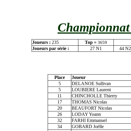
Championnat 
Joueurs :
235
Top =
3659
Joueurs par série :
27 N1
44 N2
Place
Joueur
5
DELANOE Sullivan
5
LOUBIERE Laurent
11
CHINCHOLLE Thierry
17
THOMAS Nicolas
20
BEAUFORT Nicolas
26
LODAY Yoann
32
FARHI Emmanuel
34
GOBARD Joëlle