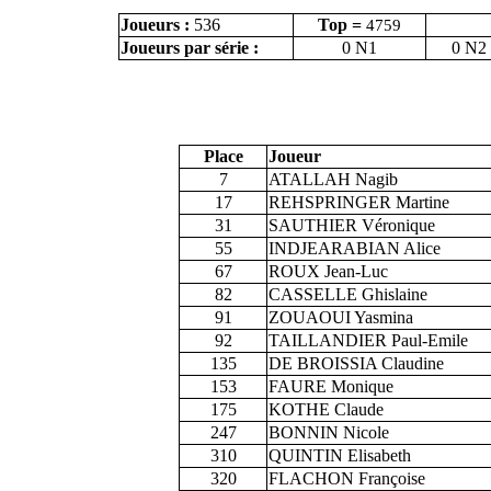
Joueurs :
536
Top =
4759
Joueurs par série :
0 N1
0 N2
Place
Joueur
7
ATALLAH Nagib
17
REHSPRINGER Martine
31
SAUTHIER Véronique
55
INDJEARABIAN Alice
67
ROUX Jean-Luc
82
CASSELLE Ghislaine
91
ZOUAOUI Yasmina
92
TAILLANDIER Paul-Emile
135
DE BROISSIA Claudine
153
FAURE Monique
175
KOTHE Claude
247
BONNIN Nicole
310
QUINTIN Elisabeth
320
FLACHON Françoise