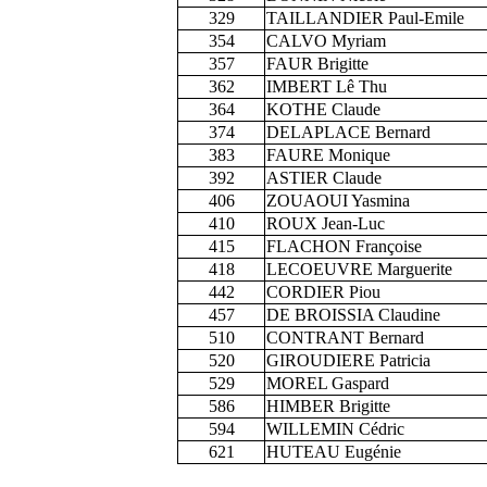
329
TAILLANDIER Paul-Emile
354
CALVO Myriam
357
FAUR Brigitte
362
IMBERT Lê Thu
364
KOTHE Claude
374
DELAPLACE Bernard
383
FAURE Monique
392
ASTIER Claude
406
ZOUAOUI Yasmina
410
ROUX Jean-Luc
415
FLACHON Françoise
418
LECOEUVRE Marguerite
442
CORDIER Piou
457
DE BROISSIA Claudine
510
CONTRANT Bernard
520
GIROUDIERE Patricia
529
MOREL Gaspard
586
HIMBER Brigitte
594
WILLEMIN Cédric
621
HUTEAU Eugénie