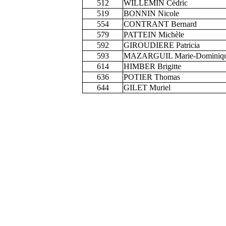
512
WILLEMIN Cédric
519
BONNIN Nicole
554
CONTRANT Bernard
579
PATTEIN Michèle
592
GIROUDIERE Patricia
593
MAZARGUIL Marie-Dominiq
614
HIMBER Brigitte
636
POTIER Thomas
644
GILET Muriel