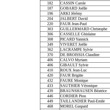
182
CASSIN Carole
187
GOBARD Joëlle
196
ARKI Jérémy
204
JALBERT David
220
FAUR Jean-Paul
303
GUILLERMARD Christophe
306
CASSELLE Ghislaine
308
PICARD Yannick
349
VIVERET Joëlle
362
LACRAMPE Sylvie
370
DE BROISSIA Claudine
406
CALVO Myriam
406
GIBAULT Sylvie
410
ROUX Jean-Luc
420
FAUR Brigitte
432
FAURE Monique
433
SAUTHIER Véronique
439
BRAUNSHAUSEN Béatrice
446
CORDIER Piou
449
TAILLANDIER Paul-Emile
468
MOREL Gaspard