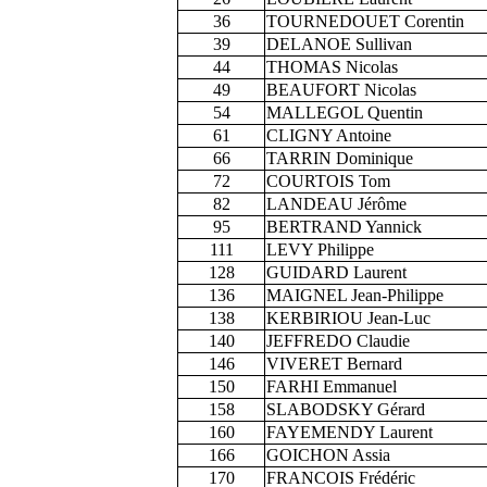
36
TOURNEDOUET Corentin
39
DELANOE Sullivan
44
THOMAS Nicolas
49
BEAUFORT Nicolas
54
MALLEGOL Quentin
61
CLIGNY Antoine
66
TARRIN Dominique
72
COURTOIS Tom
82
LANDEAU Jérôme
95
BERTRAND Yannick
111
LEVY Philippe
128
GUIDARD Laurent
136
MAIGNEL Jean-Philippe
138
KERBIRIOU Jean-Luc
140
JEFFREDO Claudie
146
VIVERET Bernard
150
FARHI Emmanuel
158
SLABODSKY Gérard
160
FAYEMENDY Laurent
166
GOICHON Assia
170
FRANCOIS Frédéric