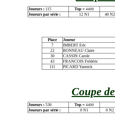
Joueurs :
115
Top =
4400
Joueurs par série :
12 N1
40 N2
Place
Joueur
7
IMBERT Eric
22
BONNEAU Claire
30
CASSIN Carole
43
FRANCOIS Frédéric
111
PICARD Yannick
Coupe de
Joueurs :
536
Top =
4400
Joueurs par série :
0 N1
0 N2