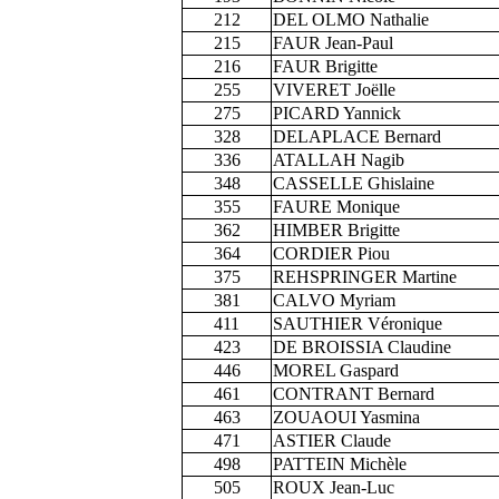
212
DEL OLMO Nathalie
215
FAUR Jean-Paul
216
FAUR Brigitte
255
VIVERET Joëlle
275
PICARD Yannick
328
DELAPLACE Bernard
336
ATALLAH Nagib
348
CASSELLE Ghislaine
355
FAURE Monique
362
HIMBER Brigitte
364
CORDIER Piou
375
REHSPRINGER Martine
381
CALVO Myriam
411
SAUTHIER Véronique
423
DE BROISSIA Claudine
446
MOREL Gaspard
461
CONTRANT Bernard
463
ZOUAOUI Yasmina
471
ASTIER Claude
498
PATTEIN Michèle
505
ROUX Jean-Luc