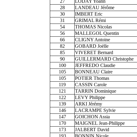
27
LODAY Yoann
28
LANDEAU Jérôme
30
IMBERT Eric
31
GRIMAL Rémi
54
THOMAS Nicolas
56
MALLEGOL Quentin
66
CLIGNY Antoine
82
GOBARD Joëlle
85
VIVERET Bernard
90
GUILLERMARD Christophe
100
JEFFREDO Claudie
105
BONNEAU Claire
105
POTIER Thomas
119
CASSIN Carole
121
TARRIN Dominique
122
LEVY Philippe
139
ARKI Jérémy
146
LACRAMPE Sylvie
147
GOICHON Assia
170
MAIGNEL Jean-Philippe
173
JALBERT David
193
BONNIN Nicole