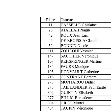
Place
Joueur
11
CASSELLE Ghislaine
20
ATALLAH Nagib
42
ROUX Jean-Luc
45
DE BROISSIA Claudine
52
BONNIN Nicole
111
ZOUAOUI Yasmina
147
SAUTHIER Véronique
167
REHSPRINGER Martine
185
FAURE Monique
195
HONVAULT Catherine
216
CONTRANT Bernard
273
MONTAROU Didier
275
TAILLANDIER Paul-Emile
302
QUINTIN Elisabeth
377
BILLIG Bernadette
394
GILET Muriel
404
TAUPIN Véronique