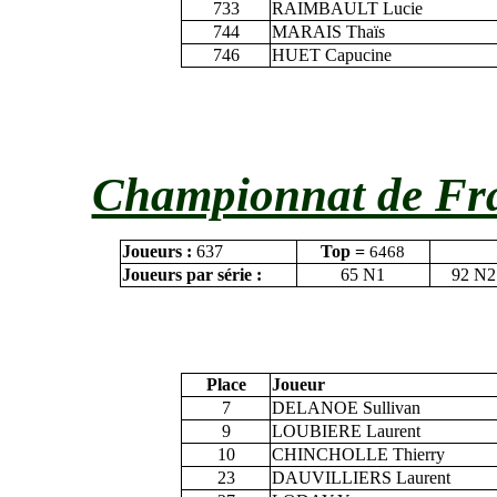
733
RAIMBAULT Lucie
744
MARAIS Thaïs
746
HUET Capucine
Championnat de Fran
Joueurs :
637
Top =
6468
Joueurs par série :
65 N1
92 N2
Place
Joueur
7
DELANOE Sullivan
9
LOUBIERE Laurent
10
CHINCHOLLE Thierry
23
DAUVILLIERS Laurent