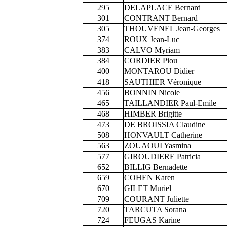
295
DELAPLACE Bernard
301
CONTRANT Bernard
305
THOUVENEL Jean-Georges
374
ROUX Jean-Luc
383
CALVO Myriam
384
CORDIER Piou
400
MONTAROU Didier
418
SAUTHIER Véronique
456
BONNIN Nicole
465
TAILLANDIER Paul-Emile
468
HIMBER Brigitte
473
DE BROISSIA Claudine
508
HONVAULT Catherine
563
ZOUAOUI Yasmina
577
GIROUDIERE Patricia
652
BILLIG Bernadette
659
COHEN Karen
670
GILET Muriel
709
COURANT Juliette
720
TARCUTA Sorana
724
FEUGAS Karine