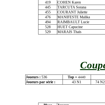
419
COHEN Karen
445
TARCUTA Sorana
455
COURANT Juliette
476
MANIFESTE Malika
494
RAIMBAULT Lucie
528
HUET Capucine
529
MARAIS Thaïs
Coupe
Joueurs :
536
Top =
4440
Joueurs par série :
43 N1
74 N2