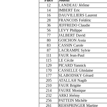
Place
Joueur
12
LANDEAU Jérôme
14
IMBERT Eric
16
DAUVILLIERS Laurent
28
FRANCOIS Frédéric
36
JEFFREDO Claudie
56
LEVY Philippe
77
JALBERT David
80
GOICHON Assia
83
CASSIN Carole
87
LACRAMPE Sylvie
111
FAUR Jean-Paul
115
LE Cécile
129
PICARD Yannick
170
CASSELLE Ghislaine
177
SLABODSKY Gérard
205
ATALLAH Nagib
210
FAUR Brigitte
214
FAURE Monique
232
ARKI Jérémy
256
PATTEIN Michèle
261
REHSPRINGER Martine