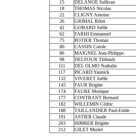
15
DELANOE Sullivan
18
THOMAS Nicolas
22
CLIGNY Antoine
26
GRIMAL Rémi
42
GOBARD Joëlle
62
FARHI Emmanuel
75
POTIER Thomas
80
CASSIN Carole
86
MAIGNEL Jean-Philippe
98
DELFOUR Thibault
111
DEL OLMO Nathalie
117
PICARD Yannick
132
VIVERET Joëlle
145
FAUR Brigitte
174
FAURE Monique
177
CONTRANT Bernard
182
WILLEMIN Cédric
188
TAILLANDIER Paul-Emile
191
ASTIER Claude
203
HIMBER Brigitte
212
GILET Muriel