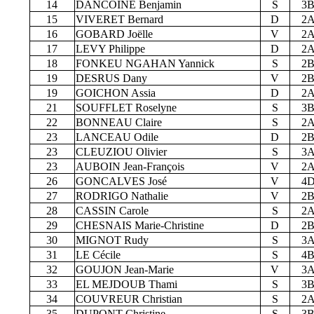
14
DANCOINE Benjamin
S
3
15
VIVERET Bernard
D
2
16
GOBARD Joëlle
V
2
17
LEVY Philippe
D
2
18
FONKEU NGAHAN Yannick
S
2
19
DESRUS Dany
V
2
19
GOICHON Assia
D
2
21
SOUFFLET Roselyne
S
3
22
BONNEAU Claire
S
2
23
LANCEAU Odile
D
2
23
CLEUZIOU Olivier
S
3
23
AUBOIN Jean-François
V
2
26
GONCALVES José
V
4
27
RODRIGO Nathalie
V
2
28
CASSIN Carole
S
2
29
CHESNAIS Marie-Christine
D
2
30
MIGNOT Rudy
S
3
31
LE Cécile
S
4
32
GOUJON Jean-Marie
V
3
33
EL MEJDOUB Thami
S
3
34
COUVREUR Christian
S
2
35
DUPONT Christine
S
3