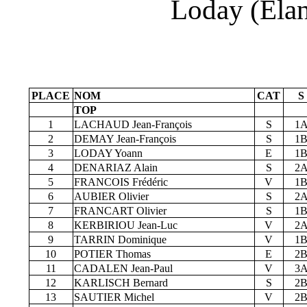
Loday (Elan
PLACE
NOM
CAT
S
TOP
1
LACHAUD Jean-François
S
1
2
DEMAY Jean-François
S
1
3
LODAY Yoann
E
1
4
DENARIAZ Alain
S
2
5
FRANCOIS Frédéric
V
1
6
AUBIER Olivier
S
2
7
FRANCART Olivier
S
1
8
KERBIRIOU Jean-Luc
V
2
9
TARRIN Dominique
V
1
10
POTIER Thomas
E
2
11
CADALEN Jean-Paul
V
3
12
KARLISCH Bernard
S
2
13
SAUTIER Michel
V
2