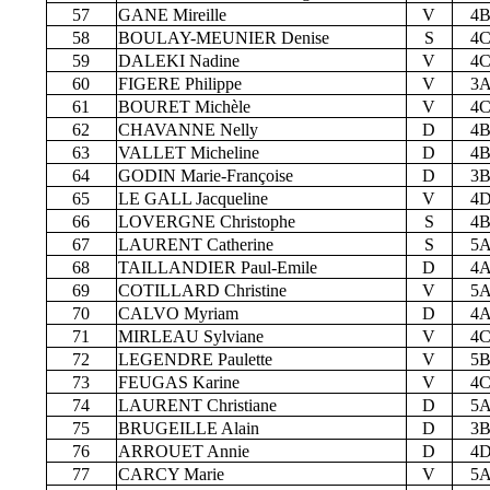
57
GANE Mireille
V
4
58
BOULAY-MEUNIER Denise
S
4
59
DALEKI Nadine
V
4
60
FIGERE Philippe
V
3
61
BOURET Michèle
V
4
62
CHAVANNE Nelly
D
4
63
VALLET Micheline
D
4
64
GODIN Marie-Françoise
D
3
65
LE GALL Jacqueline
V
4
66
LOVERGNE Christophe
S
4
67
LAURENT Catherine
S
5
68
TAILLANDIER Paul-Emile
D
4
69
COTILLARD Christine
V
5
70
CALVO Myriam
D
4
71
MIRLEAU Sylviane
V
4
72
LEGENDRE Paulette
V
5
73
FEUGAS Karine
V
4
74
LAURENT Christiane
D
5
75
BRUGEILLE Alain
D
3
76
ARROUET Annie
D
4
77
CARCY Marie
V
5