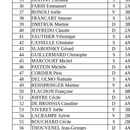
36
FARHI Emmanuel
S
2
37
BONOLI Joëlle
V
3
38
FRANCART Simone
S
3
39
DMITRUK Martine
D
3
40
JEFFREDO Claudie
D
2
41
SAUTHIER Véronique
S
4
42
CASSELLE Ghislaine
S
4
43
SLABODSKY Gérard
D
3
44
GUILLERMARD Christophe
S
3
45
MARCOURT Michel
S
4
46
PATTEIN Michèle
D
4
47
CORDIER Piou
D
4
48
DEL OLMO Nathalie
S
4
49
REHSPRINGER Martine
V
4
50
FLACHON Françoise
S
4
51
JOFFRE Cécile
D
3
52
DE BROISSIA Claudine
D
4
53
VIVERET Joëlle
V
3
54
LACRAMPE Sylvie
V
2
55
BOUCHARD Cécile
S
2
56
THOUVENEL Jean-Georges
D
4