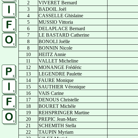
2
VIVERET Bernard
3
BADOIL Joël
4
CASSELLE Ghislaine
5
MUSSIO Vittoria
6
DELAPLACE Bernard
7
LE BASTARD Catherine
8
BONOLI Joëlle
8
BONNIN Nicole
10
HEITZ Annie
11
VALLET Micheline
12
MONANGE Frédéric
13
LEGENDRE Paulette
14
FAURE Monique
15
SAUTHIER Véronique
16
VAIS Carine
17
DENOUS Christelle
18
BOURET Michèle
19
REHSPRINGER Martine
20
PREPIC Jean-Marc
21
SCHEMITH Stella
22
TAUPIN Myriam