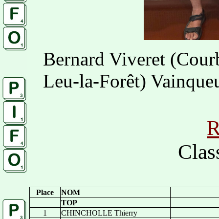
Bernard Viveret (Cour
Leu-la-Forêt) Vainque
R
Clas
Place
NOM
TOP
1
CHINCHOLLE Thierry