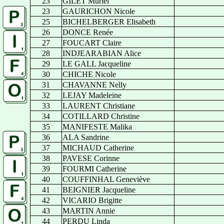
23
GILET Muriel
23
GAURICHON Nicole
25
BICHELBERGER Elisabeth
26
DONCE Renée
27
FOUCART Claire
28
INDJEARABIAN Alice
29
LE GALL Jacqueline
30
CHICHE Nicole
31
CHAVANNE Nelly
32
LEJAY Madeleine
33
LAURENT Christiane
34
COTILLARD Christine
35
MANIFESTE Malika
36
ALA Sandrine
37
MICHAUD Catherine
38
PAVESE Corinne
39
FOURMI Catherine
40
COUFFINHAL Geneviève
41
BEIGNIER Jacqueline
42
VICARIO Brigitte
43
MARTIN Annie
44
PERDU Linda