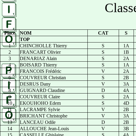
Class
Place
NOM
CAT
S
TOP
1
CHINCHOLLE Thierry
S
1A
2
FRANCART Olivier
S
1B
3
DENARIAZ Alain
S
2A
4
BOISARD Thierry
S
1A
5
FRANCOIS Frédéric
V
2A
6
COUVREUR Christian
S
2B
7
DESRUS Dany
V
3A
8
GUIGNARD Claudine
D
4A
9
COUVREUR Claire
S
2A
10
EKOUHOHO Edem
S
4D
11
LACRAMPE Sylvie
V
2B
12
BRICHANT Christophe
V
3A
13
LANCEAU Odile
D
2B
14
ALLOUCHE Jean-Louis
V
3B
15
CASSELLE Ghislaine
S
4A