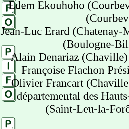
Edem Ekouhoho (Courbevoi
(Courbevo
Jean-Luc Erard (Chatenay-M
(Boulogne-Bill
Alain Denariaz (Chaville)
Françoise Flachon Prés
Olivier Francart (Chavil
départemental des Hauts
(Saint-Leu-la-For