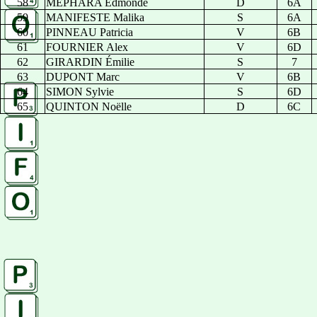
58
MEPHARA Edmonde
D
6A
59
MANIFESTE Malika
S
6A
60
PINNEAU Patricia
V
6B
61
FOURNIER Alex
V
6D
62
GIRARDIN Émilie
S
7
63
DUPONT Marc
V
6B
64
SIMON Sylvie
S
6D
65
QUINTON Noëlle
D
6C