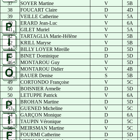
37
SOYER Martine
V
5B
38
FOUCART Claire
D
4D
39
VEILLE Catherine
V
5A
40
ERARD Jean-Luc
V
6A
41
GILET Muriel
V
5A
42
TARTAGLIA Marie-Hélène
V
5B
42
KRILL Maryse
V
5B
44
BILLY LOYER Mireille
D
5D
45
BINET Dominique
D
5D
46
MONTAROU Guy
V
5D
47
MONTAROU Didier
V
4B
48
BAUER Denise
S
5B
49
CORTONDO Françoise
V
5C
50
BOISNIER Armelle
D
5D
50
LETUPPE Patrick
V
6A
52
BROHAN Martine
D
5D
53
GUENED Micheline
V
5C
54
GARÇON Monique
D
6A
55
TAUPIN Véronique
D
5C
56
MEIRSMAN Martine
V
5C
57
FOURMI Catherine
D
5D