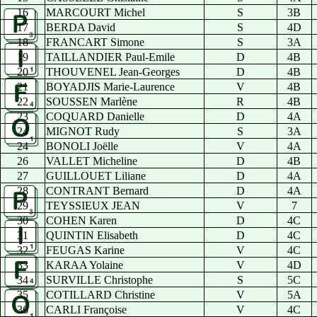
16
MARCOURT Michel
S
3B
17
BERDA David
S
4D
18
FRANCART Simone
S
3A
19
TAILLANDIER Paul-Emile
D
4B
20
THOUVENEL Jean-Georges
D
4B
21
BOYADJIS Marie-Laurence
V
4B
22
SOUSSEN Marlène
R
4B
23
COQUARD Danielle
D
4A
24
MIGNOT Rudy
S
3A
24
BONOLI Joëlle
V
4A
26
VALLET Micheline
D
4B
27
GUILLOUET Liliane
D
4A
28
CONTRANT Bernard
D
4A
29
TEYSSIEUX JEAN
V
7
30
COHEN Karen
D
4C
31
QUINTIN Elisabeth
D
4C
32
FEUGAS Karine
V
4C
33
KARAA Yolaine
V
4D
34
SURVILLE Christophe
S
5C
35
COTILLARD Christine
V
5A
36
CARLI Françoise
V
4C