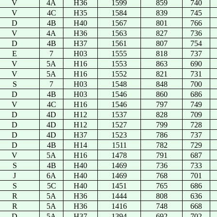
V
4A
H36
1599
859
740
V
4C
H35
1584
839
745
D
4B
H40
1567
801
766
V
4A
H36
1563
827
736
D
4B
H37
1561
807
754
E
7
H03
1555
818
737
V
5A
H16
1553
863
690
V
5A
H16
1552
821
731
S
7
H03
1548
848
700
D
4B
H03
1546
860
686
V
4C
H16
1546
797
749
D
4D
H12
1537
828
709
D
4D
H12
1527
799
728
D
4D
H37
1523
786
737
D
4B
H14
1511
782
729
V
5A
H16
1478
791
687
S
4B
H40
1469
736
733
J
6A
H40
1469
768
701
S
5C
H40
1451
765
686
R
5A
H36
1444
808
636
R
5A
H36
1416
748
668
D
5A
H37
1394
692
702