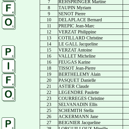
7
REHSPRINGER Martine
8
TAUPIN Myriam
9
SENOT Pierre
10
DELAPLACE Bernard
11
PREPIC Jean-Marc
12
VERZAT Philippine
13
COTILLARD Christine
14
LE GALL Jacqueline
15
VERZAT Antoine
16
VALLET Micheline
16
FEUGAS Karine
18
TISSOT Jean-Pierre
19
BERTHELEMY Alain
20
PASQUET Danielle
21
ASTIER Claude
22
LEGENDRE Paulette
23
COURREGES Christine
23
SELVANADIN Ellis
25
SCHEMITH Stella
26
ACKERMANN Jane
27
BEIGNIER Jacqueline
28
LORGUILLOUX Mireille