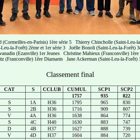
rd (Cormeilles-en-Parisis) 1ère série 5 Thierry Chincholle (Saint-Leu-l
-Leu-la-Forêt) 2ème et 1er série 3 Joëlle Bonoli (Saint-Leu-la-Forêt) 3
lvanadin (Ezanville) 1er Jeunes Christine Mahieux (Franconville) 1ère
tz (Franconville) 1ère Diamants Jane Ackerman (Saint-Leu-la-Forêt) 
Classement final
CAT
S
CCLUB
CUMUL
SCP1
SCP2
1757
935
822
S
1A
H36
1795
965
830
S
2B
H36
1716
909
807
V
4A
H36
1638
864
774
S
4C
H40
1630
883
747
D
4B
H37
1627
888
739
V
4D
H37
1604
884
720