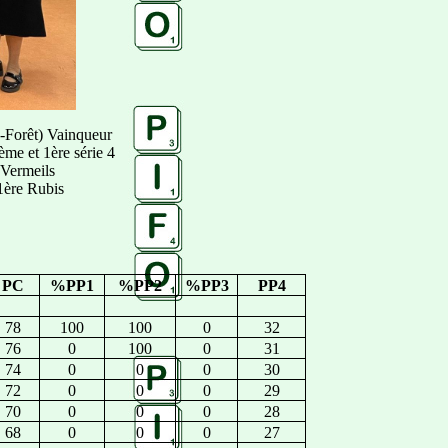
a-Forêt) Vainqueur
ème et 1ère série 4
 Vermeils
1ère Rubis
PC
%PP1
%PP2
%PP3
PP4
78
100
100
0
32
76
0
100
0
31
74
0
0
0
30
72
0
0
0
29
70
0
0
0
28
68
0
0
0
27