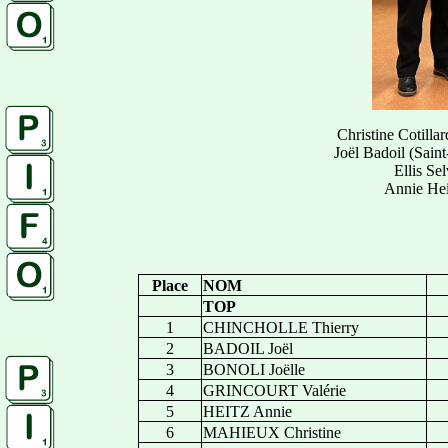
Christine Cotilla
Joël Badoil (Saint
Ellis Se
Annie Hei
Place
NOM
TOP
1
CHINCHOLLE Thierry
2
BADOIL Joël
3
BONOLI Joëlle
4
GRINCOURT Valérie
5
HEITZ Annie
6
MAHIEUX Christine