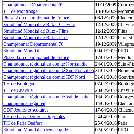
Championnat Départemental 92
11/10/2009
Courbev
TH de Montrouge
18/10/2009
Montro
Phase 2 du championnat de France
06/12/2009
Elancou
Simultané Mondial de Blitz - Chaville
12/12/2009
Chaville
Simultané Mondial de Blitz - Flins
12/12/2009
Flins
Simultané Mondial de Blitz - Paris
12/12/2009
Paris St
Championnat Départemental 78
19/12/2009
Villepre
Simultané Mondial
09/01/2010
PIFO
Phase 3 du championnat de France
17/01/2010
Meudon
Championnat régional du comité Normandie
24/01/2010
Saint-Pi
Championnat régional du comité Sud-Francilien
31/01/2010
Bonneui
Championnat régional du comité IDF Nord
31/01/2010
Gouvie
TH de Boulogne
07/02/2010
Boulog
TH de Chaville
28/02/2010
Chaville
Championnat régional du comité Val de Loire
14/03/2010
Bourges
Championnat régional
14/03/2010
Elancou
CDF Jeunes et scolaires
17/04/2010
Châtena
TH de Paris Denfert - Originales
24/04/2010
Paris
TH de Paris Denfert
25/04/2010
Paris
Simultané Mondial en semi-rapide
02/05/2010
PIFO