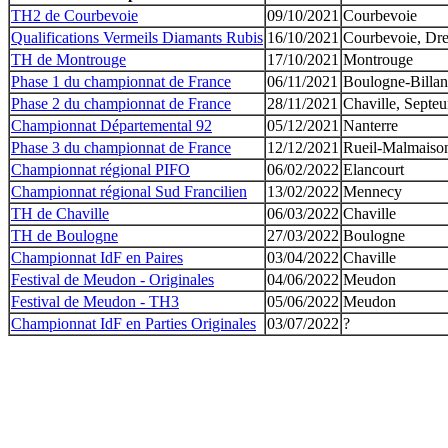
TH2 de Courbevoie
09/10/2021
Courbevoie
Qualifications Vermeils Diamants Rubis
16/10/2021
Courbevoie, Dre
TH de Montrouge
17/10/2021
Montrouge
Phase 1 du championnat de France
06/11/2021
Boulogne-Billanc
Phase 2 du championnat de France
28/11/2021
Chaville, Septeu
Championnat Départemental 92
05/12/2021
Nanterre
Phase 3 du championnat de France
12/12/2021
Rueil-Malmaiso
Championnat régional PIFO
06/02/2022
Elancourt
Championnat régional Sud Francilien
13/02/2022
Mennecy
TH de Chaville
06/03/2022
Chaville
TH de Boulogne
27/03/2022
Boulogne
Championnat IdF en Paires
03/04/2022
Chaville
Festival de Meudon - Originales
04/06/2022
Meudon
Festival de Meudon - TH3
05/06/2022
Meudon
Championnat IdF en Parties Originales
03/07/2022
?