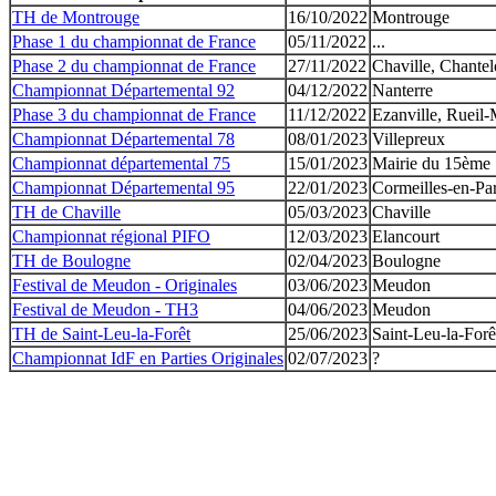
TH de Montrouge
16/10/2022
Montrouge
Phase 1 du championnat de France
05/11/2022
...
Phase 2 du championnat de France
27/11/2022
Chaville, Chantel
Championnat Départemental 92
04/12/2022
Nanterre
Phase 3 du championnat de France
11/12/2022
Ezanville, Rueil
Championnat Départemental 78
08/01/2023
Villepreux
Championnat départemental 75
15/01/2023
Mairie du 15ème
Championnat Départemental 95
22/01/2023
Cormeilles-en-Par
TH de Chaville
05/03/2023
Chaville
Championnat régional PIFO
12/03/2023
Elancourt
TH de Boulogne
02/04/2023
Boulogne
Festival de Meudon - Originales
03/06/2023
Meudon
Festival de Meudon - TH3
04/06/2023
Meudon
TH de Saint-Leu-la-Forêt
25/06/2023
Saint-Leu-la-Forê
Championnat IdF en Parties Originales
02/07/2023
?